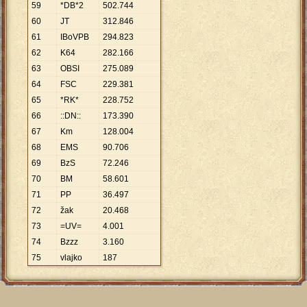
59
*DB*2
502
.
744
60
JT
312
.
846
61
IBoVPB
294
.
823
62
K64
282
.
166
63
OBSI
275
.
089
64
FSC
229
.
381
65
*RK*
228
.
752
66
::DN::
173
.
390
67
Km
128
.
004
68
EMS
90
.
706
69
BzS
72
.
246
70
BM
58
.
601
71
PP
36
.
497
72
žak
20
.
468
73
=UV=
4
.
001
74
Bzzz
3
.
160
75
vlajko
187