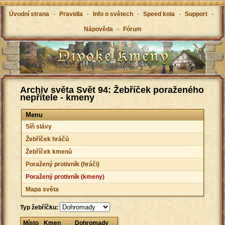
Úvodní strana
-
Pravidla
-
Info o světech
-
Speed kola
-
Support
-
Nápověda
-
Fórum
Archiv světa Svět 94: Žebříček poraženého
nepřítele - kmeny
Menu
Síň slávy
Žebříček hráčů
Žebříček kmenů
Poražený protivník (hráči)
Poražený protivník (kmeny)
Mapa světa
Typ žebříčku:
Místo
Kmen
Dohromady