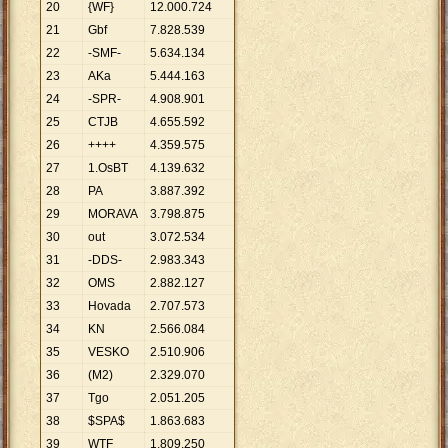
20
{WF}
12
.
000
.
724
21
Gbf
7
.
828
.
539
22
-SMF-
5
.
634
.
134
23
AKa
5
.
444
.
163
24
-SPR-
4
.
908
.
901
25
CTJB
4
.
655
.
592
26
++++
4
.
359
.
575
27
1.OsBT
4
.
139
.
632
28
PA
3
.
887
.
392
29
MORAVA
3
.
798
.
875
30
out
3
.
072
.
534
31
-DDS-
2
.
983
.
343
32
OMS
2
.
882
.
127
33
Hovada
2
.
707
.
573
34
KN
2
.
566
.
084
35
VESKO
2
.
510
.
906
36
(M2)
2
.
329
.
070
37
Tgo
2
.
051
.
205
38
$SPA$
1
.
863
.
683
39
WTF
1
.
809
.
250