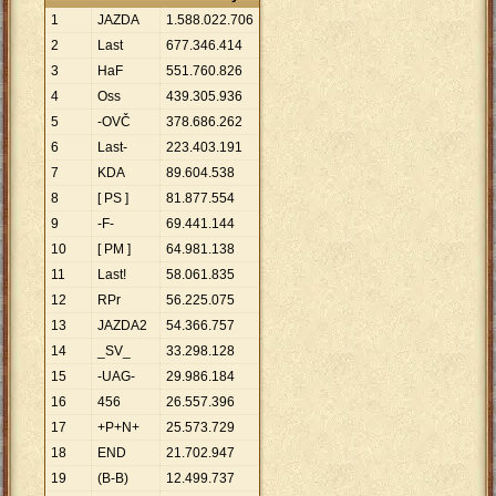
1
JAZDA
1
.
588
.
022
.
706
2
Last
677
.
346
.
414
3
HaF
551
.
760
.
826
4
Oss
439
.
305
.
936
5
-OVČ
378
.
686
.
262
6
Last-
223
.
403
.
191
7
KDA
89
.
604
.
538
8
[ PS ]
81
.
877
.
554
9
-F-
69
.
441
.
144
10
[ PM ]
64
.
981
.
138
11
Last!
58
.
061
.
835
12
RPr
56
.
225
.
075
13
JAZDA2
54
.
366
.
757
14
_SV_
33
.
298
.
128
15
-UAG-
29
.
986
.
184
16
456
26
.
557
.
396
17
+P+N+
25
.
573
.
729
18
END
21
.
702
.
947
19
(B-B)
12
.
499
.
737