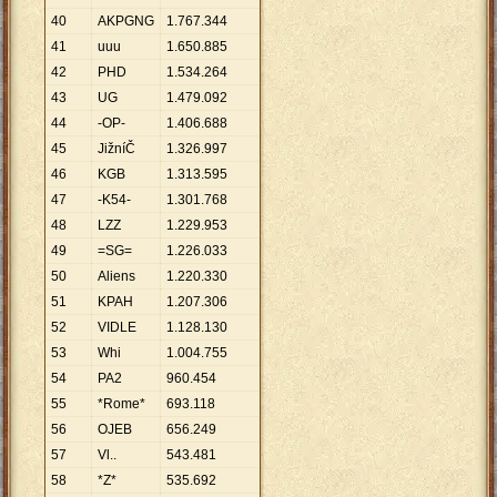
40
AKPGNG
1
.
767
.
344
41
uuu
1
.
650
.
885
42
PHD
1
.
534
.
264
43
UG
1
.
479
.
092
44
-OP-
1
.
406
.
688
45
JižníČ
1
.
326
.
997
46
KGB
1
.
313
.
595
47
-K54-
1
.
301
.
768
48
LZZ
1
.
229
.
953
49
=SG=
1
.
226
.
033
50
Aliens
1
.
220
.
330
51
KPAH
1
.
207
.
306
52
VIDLE
1
.
128
.
130
53
Whi
1
.
004
.
755
54
PA2
960
.
454
55
*Rome*
693
.
118
56
OJEB
656
.
249
57
Vl..
543
.
481
58
*Z*
535
.
692