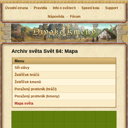
Úvodní strana
-
Pravidla
-
Info o světech
-
Speed kola
-
Support
-
Nápověda
-
Fórum
Archiv světa Svět 84: Mapa
Menu
Síň slávy
Žebříček hráčů
Žebříček kmenů
Poražený protivník (hráči)
Poražený protivník (kmeny)
Mapa světa