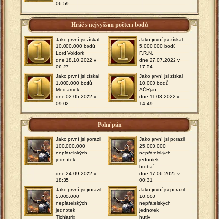
06:59
Hráč s nejvyšším počtem bodů
Jako první jsi získal
Jako první jsi získal
10.000.000 bodů
5.000.000 bodů
Lord Voldork
F.R.N.
dne 18.10.2022 v
dne 27.07.2022 v
06:27
17:54
Jako první jsi získal
Jako první jsi získal
1.000.000 bodů
10.000 bodů
Medramek
AČRjan
dne 02.05.2022 v
dne 11.03.2022 v
09:02
14:49
Polní pán
Jako první jsi porazil
Jako první jsi porazil
100.000.000
25.000.000
nepřátelských
nepřátelských
jednotek
jednotek
hrobař
dne 24.09.2022 v
dne 17.06.2022 v
18:35
00:31
Jako první jsi porazil
Jako první jsi porazil
5.000.000
10.000
nepřátelských
nepřátelských
jednotek
jednotek
Tichlatrix
hutly