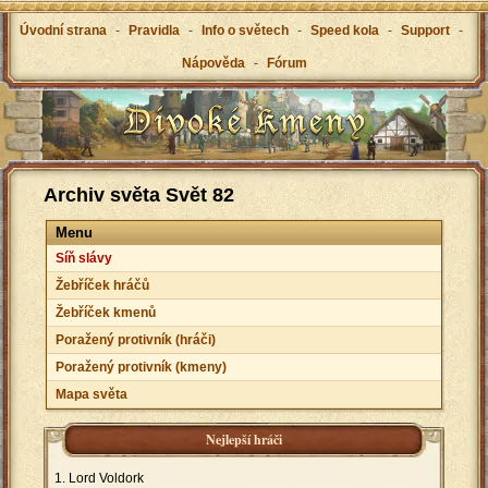
Úvodní strana
-
Pravidla
-
Info o světech
-
Speed kola
-
Support
-
Nápověda
-
Fórum
Archiv světa Svět 82
Menu
Síň slávy
Žebříček hráčů
Žebříček kmenů
Poražený protivník (hráči)
Poražený protivník (kmeny)
Mapa světa
Nejlepší hráči
Lord Voldork