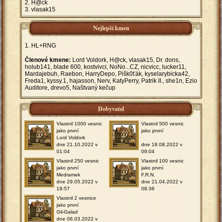
H@ck
vlasak15
Nejlepší kmen
HL+RNG
Členové kmene:
Lord Voldork, H@ck, vlasak15, Dr. dons,
holub141, blade 600, kostvivci, NoNo...CZ, nicvicc, lucker11,
Mardajebuh, Raebon, HarryDepo, Pišk0ťák, kyselarybicka42,
Freda1, kyssy.1, hajasson, Nerv, KatyPerry, Patrik II., she1n, Ezio
Auditore, drevo5, Naštvaný kečup
Dobyvatel
Vlastnil 1000 vesnic
Vlastnil 500 vesnic
jako první
jako první
Lord Voldork
dne 21.10.2022 v
dne 18.08.2022 v
01:04
09:04
Vlastnil 250 vesnic
Vlastnil 100 vesnic
jako první
jako první
Medramek
F.R.N.
dne 29.05.2022 v
dne 21.04.2022 v
19:57
08:36
Vlastnil 2 vesnice
jako první
Gil-Galad
dne 06.03.2022 v