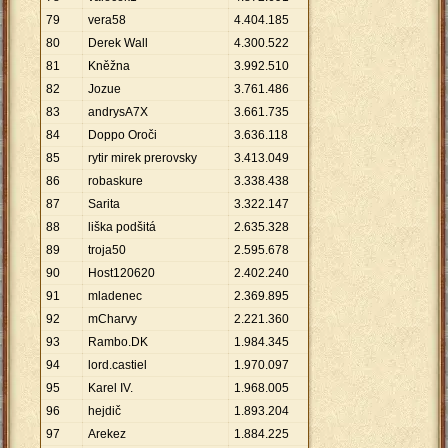
79
vera58
4
.
404
.
185
80
Derek Wall
4
.
300
.
522
81
Kněžna
3
.
992
.
510
82
Jozue
3
.
761
.
486
83
andrysA7X
3
.
661
.
735
84
Doppo Oroči
3
.
636
.
118
85
rytir mirek prerovsky
3
.
413
.
049
86
robaskure
3
.
338
.
438
87
Sarita
3
.
322
.
147
88
liška podšitá
2
.
635
.
328
89
troja50
2
.
595
.
678
90
Host120620
2
.
402
.
240
91
mladenec
2
.
369
.
895
92
mCharvy
2
.
221
.
360
93
Rambo.DK
1
.
984
.
345
94
lord.castiel
1
.
970
.
097
95
Karel IV.
1
.
968
.
005
96
hejdič
1
.
893
.
204
97
Arekez
1
.
884
.
225