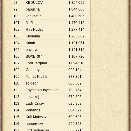
98
KEDULOV
1
.
854
.
092
99
papucha
1
.
844
.
668
100
kobliha953
1
.
480
.
606
101
Mařka
1
.
470
.
418
102
Ray Hudson
1
.
277
.
414
103
Kuolema
1
.
265
.
667
104
Kmotr
1
.
191
.
951
105
pavelvr
1
.
141
.
312
106
BOXER87
1
.
107
.
720
107
Lord Jarquad
1
.
094
.
510
108
Grenadyr
993
.
134
109
Tomáš Kružík
877
.
861
110
solgeon
808
.
509
111
Thymallus thymallus
798
.
764
112
jirkaakrij
672
.
896
113
Lady Crazy
625
.
953
114
Pohanos
604
.
577
115
Král Matesov
603
.
686
116
hpopovsky
599
.
328
117
lord barbarosa
568
.
221