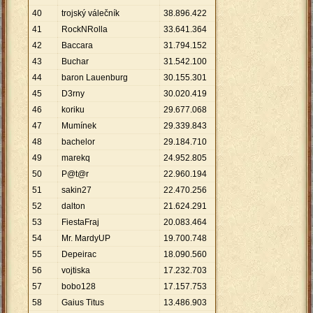
40
trojský válečník
38
.
896
.
422
41
RockNRolla
33
.
641
.
364
42
Baccara
31
.
794
.
152
43
Buchar
31
.
542
.
100
44
baron Lauenburg
30
.
155
.
301
45
D3rny
30
.
020
.
419
46
koriku
29
.
677
.
068
47
Mumínek
29
.
339
.
843
48
bachelor
29
.
184
.
710
49
marekq
24
.
952
.
805
50
P@t@r
22
.
960
.
194
51
sakin27
22
.
470
.
256
52
dalton
21
.
624
.
291
53
FiestaFraj
20
.
083
.
464
54
Mr. MardyUP
19
.
700
.
748
55
Depeirac
18
.
090
.
560
56
vojtiska
17
.
232
.
703
57
bobo128
17
.
157
.
753
58
Gaius Titus
13
.
486
.
903