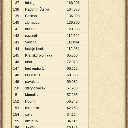
137
Infatigable
168
.
206
138
Radomir Štefka
164
.
078
139
Baskan
136
.
008
140
zformovan
129
.
300
141
hra123
123
.
833
142
nazaret
112
.
644
143
Vascoo I.
111
.
034
144
hrabje jarek
110
.
854
145
Kral skorpion 777
85
.
866
146
uhor
72
.
078
147
lord ondra 1
66
.
622
148
LORDHU
60
.
369
149
pavučina
59
.
982
150
starý divočák
57
.
930
151
Monalisa
57
.
265
152
Houmii
56
.
242
153
kakamila
42
.
759
154
cejle
34
.
164
155
akcipurk
34
.
115
156
Joe74
30
.
846