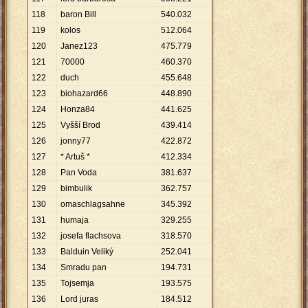
118
baron Bill
540
.
032
119
kolos
512
.
064
120
Janez123
475
.
779
121
70000
460
.
370
122
duch
455
.
648
123
biohazard66
448
.
890
124
Honza84
441
.
625
125
Vyšší Brod
439
.
414
126
jonny77
422
.
872
127
* Artuš *
412
.
334
128
Pan Voda
381
.
637
129
bimbulik
362
.
757
130
omaschlagsahne
345
.
392
131
humaja
329
.
255
132
josefa flachsova
318
.
570
133
Balduin Veliký
252
.
041
134
Smradu pan
194
.
731
135
Tojsemja
193
.
575
136
Lord juras
184
.
512