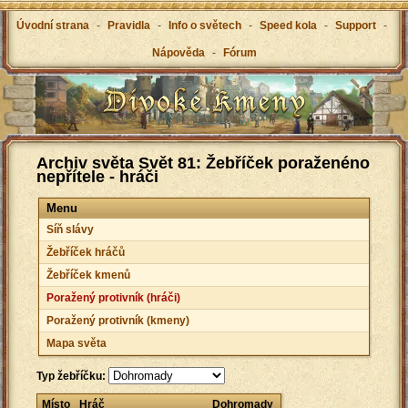
Úvodní strana
-
Pravidla
-
Info o světech
-
Speed kola
-
Support
-
Nápověda
-
Fórum
Archiv světa Svět 81: Žebříček poraženéno
nepřítele - hráči
Menu
Síň slávy
Žebříček hráčů
Žebříček kmenů
Poražený protivník (hráči)
Poražený protivník (kmeny)
Mapa světa
Typ žebříčku:
Místo
Hráč
Dohromady