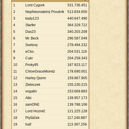
1
Lord Cygork
531
.
736
.
451
2
Nepřekonatelný Proutník
513
.
834
.
650
3
kady123
440
.
647
.
490
4
Starfer
364
.
329
.
722
5
Das23
340
.
203
.
208
6
Mr. Beck
296
.
587
.
049
7
Svetovy
278
.
494
.
232
8
eCko.
204
.
531
.
116
9
Cukr
204
.
259
.
343
10
Proky95
187
.
923
.
117
11
ChloeGraceMoretz
178
.
690
.
001
12
Harley Quinn
159
.
867
.
905
13
Zlebiczek
155
.
230
.
215
14
vogatin
153
.
669
.
883
15
Albi
139
.
957
.
173
16
samONE
139
.
788
.
106
17
Lord Hozmič
121
.
225
.
128
18
Plyšáček
117
.
240
.
887
19
half
113
.
397
.
256