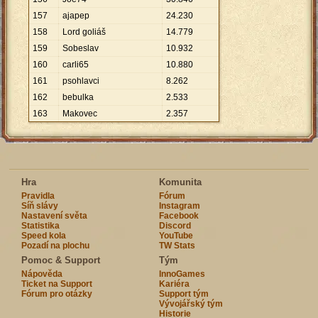
157
ajapep
24
.
230
158
Lord goliáš
14
.
779
159
Sobeslav
10
.
932
160
carli65
10
.
880
161
psohlavci
8
.
262
162
bebulka
2
.
533
163
Makovec
2
.
357
Hra
Komunita
Pravidla
Fórum
Síň slávy
Instagram
Nastavení světa
Facebook
Statistika
Discord
Speed kola
YouTube
Pozadí na plochu
TW Stats
Pomoc & Support
Tým
Nápověda
InnoGames
Ticket na Support
Kariéra
Fórum pro otázky
Support tým
Vývojářský tým
Historie