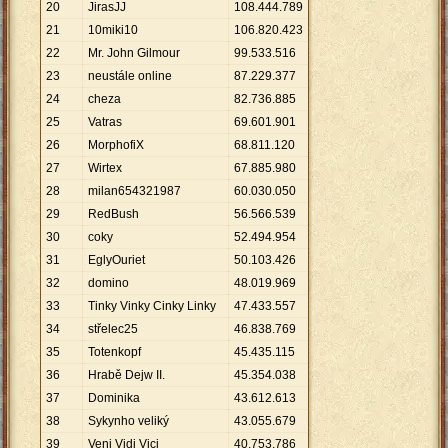
20
JirasJJ
108
.
444
.
789
21
10miki10
106
.
820
.
423
22
Mr. John Gilmour
99
.
533
.
516
23
neustále online
87
.
229
.
377
24
cheza
82
.
736
.
885
25
Vatras
69
.
601
.
901
26
MorphofiX
68
.
811
.
120
27
Wirtex
67
.
885
.
980
28
milan654321987
60
.
030
.
050
29
RedBush
56
.
566
.
539
30
coky
52
.
494
.
954
31
EglyOuriet
50
.
103
.
426
32
domino
48
.
019
.
969
33
Tinky Vinky Cinky Linky
47
.
433
.
557
34
střelec25
46
.
838
.
769
35
Totenkopf
45
.
435
.
115
36
Hrabě Dejw II.
45
.
354
.
038
37
Dominika
43
.
612
.
613
38
Sykynho veliký
43
.
055
.
679
39
Veni Vidi Vici
40
.
753
.
786