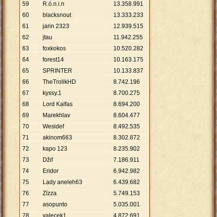
59
R.ó.n.i.n
13
.
358
.
991
60
blacksnout
13
.
333
.
233
61
jarin 2323
12
.
939
.
515
62
jtau
11
.
942
.
255
63
foxkokos
10
.
520
.
282
64
forest14
10
.
163
.
175
65
SPRINTER
10
.
133
.
837
66
TheTrolikHD
8
.
742
.
196
67
kyssy.1
8
.
700
.
275
68
Lord Kalfas
8
.
694
.
200
69
Marekhlav
8
.
604
.
477
70
Wesidef
8
.
492
.
535
71
akinom663
8
.
302
.
872
72
kapo 123
8
.
235
.
902
73
Džif
7
.
186
.
911
74
Eridor
6
.
942
.
982
75
Lady aneleh63
6
.
439
.
682
76
Zízza
5
.
749
.
153
77
asopunto
5
.
035
.
001
78
valecek1
4
.
872
.
691