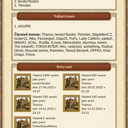
teodorTeodor
Thindan
Nejlepší kmen
xXxVRK
Členové kmene:
Thanos, teodorTeodor, Thindan, GilgaMenCZ,
lucker11, Alka, Panzergun, Daja25, FuFu, Lady Calibris, saldaX,
Mikiii91, eCko., Ruďák, G.rose, Menezbalis, stuchlaa, Aiwen,
The Icewolf1, FORZA INTER, Hiru, rasty.tom, something, Rashal
Ghuls, Klouzek.senior, Rammex, Temný Berserk, OFFKA, Khal
Drago, Frisco
Dobyvatel
Vlastnil 1000 vesnic
Vlastnil 500 vesnic
jako první
jako první
teodorTeodor
Thanos
dne 27.04.2022 v
dne 28.02.2022 v
19:57
01:32
Vlastnil 250 vesnic
Vlastnil 100 vesnic
jako první
jako první
Thanos
Thanos
dne 16.01.2022 v
dne 14.12.2021 v
23:13
23:21
Vlastnil 2 vesnice
jako první
ChloeGraceMoretz