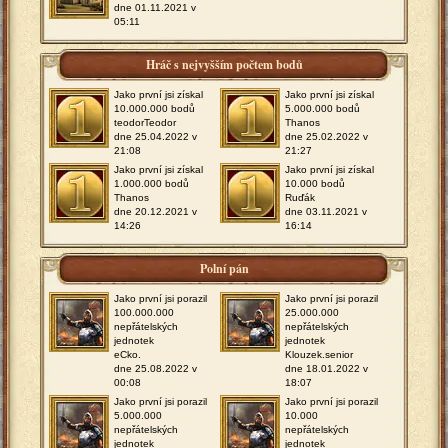
dne 01.11.2021 v
05:11
Hráč s nejvyšším počtem bodů
Jako první jsi získal
Jako první jsi získal
10.000.000 bodů
5.000.000 bodů
teodorTeodor
Thanos
dne 25.04.2022 v
dne 25.02.2022 v
21:08
21:27
Jako první jsi získal
Jako první jsi získal
1.000.000 bodů
10.000 bodů
Thanos
Ruďák
dne 20.12.2021 v
dne 03.11.2021 v
14:26
16:14
Polní pán
Jako první jsi porazil
Jako první jsi porazil
100.000.000
25.000.000
nepřátelských
nepřátelských
jednotek
jednotek
eCko.
Klouzek.senior
dne 25.08.2022 v
dne 18.01.2022 v
00:08
18:07
Jako první jsi porazil
Jako první jsi porazil
5.000.000
10.000
nepřátelských
nepřátelských
jednotek
jednotek