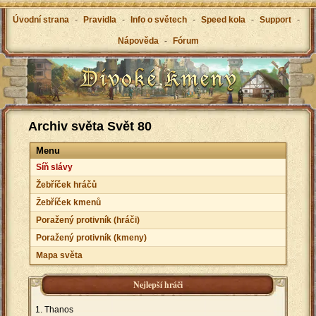
Úvodní strana
-
Pravidla
-
Info o světech
-
Speed kola
-
Support
-
Nápověda
-
Fórum
Archiv světa Svět 80
Menu
Síň slávy
Žebříček hráčů
Žebříček kmenů
Poražený protivník (hráči)
Poražený protivník (kmeny)
Mapa světa
Nejlepší hráči
Thanos