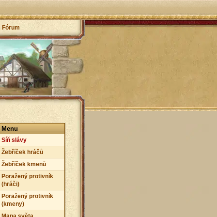
Fórum
Menu
Síň slávy
Žebříček hráčů
Žebříček kmenů
Poražený protivník
(hráči)
Poražený protivník
(kmeny)
Mapa světa