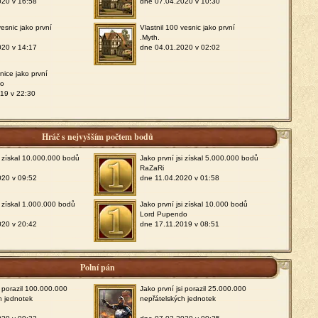
020 v 16:58
dne 07.04.2020 v 10:30
vesnic jako první
Vlastnil 100 vesnic jako první
.Myth.
020 v 14:17
dne 04.01.2020 v 02:02
snice jako první
do
19 v 22:30
Hráč s nejvyšším počtem bodů
si získal 10.000.000 bodů
Jako první jsi získal 5.000.000 bodů
RaZaRi
020 v 09:52
dne 11.04.2020 v 01:58
i získal 1.000.000 bodů
Jako první jsi získal 10.000 bodů
Lord Pupendo
020 v 20:42
dne 17.11.2019 v 08:51
Polní pán
i porazil 100.000.000
Jako první jsi porazil 25.000.000
h jednotek
nepřátelských jednotek