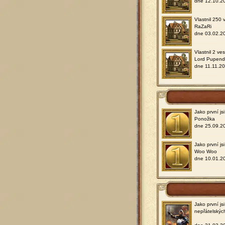
dne 12.10.2
Vlastnil 250 
RaZaRi
dne 03.02.2
Vlastnil 2 ve
Lord Pupen
dne 11.11.20
Jako první j
Ponožka
dne 25.09.2
Jako první js
Woo Woo
dne 10.01.2
Jako první js
nepřátelskýc