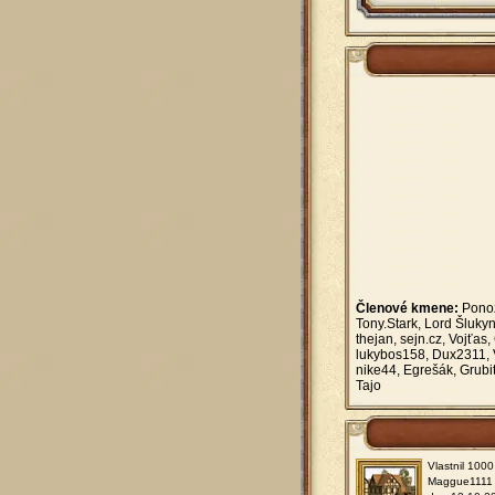
Členové kmene:
Ponož
Tony.Stark, Lord Šluky
thejan, sejn.cz, Vojťas
lukybos158, Dux2311, V
nike44, Egrešák, Grubi
Tajo
Vlastnil 1000
Maggue1111