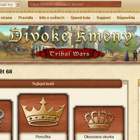
Tribal Wars 2 - nástupce klasiky
Další hry:
Forge of Empires – strategicky napříč věky
 strana
-
Pravidla
-
Info o světech
-
Speed kola
-
Support
-
Nápověda
-
Grepolis – vybuduj svou říši v antickém Řecku
ět 68
Nejlepší hráči
Ponožka
Okousana okurka