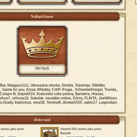
Nejlepší kmen
OH NoS
ka, Maggue1111, Okousana okurka, Drolda, Tojsemja, SWetter,
n, Game for you, Krysa XReddy, CHiP, iFiuga., SchwebeKrieger, Trunda.,
, Colopo III, Depok524, Kralovstvi coko polevy, Bandera, Hlavas,
irus7, cirhoza18, Sokolsk, neustále online, D3rny, FLINTA, JoeWillson,
ts.Grady, Imphorius, vera58, TommyB, divoke5555, sakin27, Legendary
Dobyvatel
 vesnic jako první
Vlastnil 500 vesnic jako první
RaZaRi