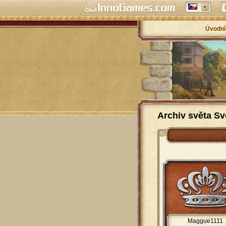
Úvodní
Archiv světa Sv
Maggue1111