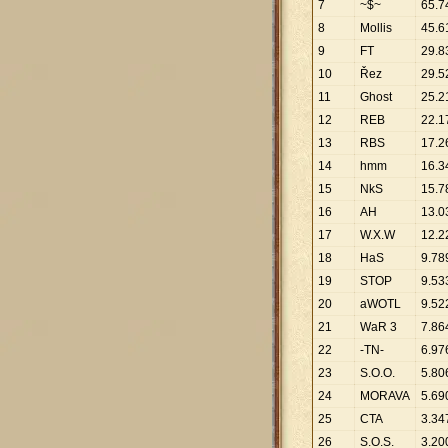
7
~$~
65
.
7
8
Mollis
45
.
6
9
FT
29
.
8
10
Řez
29
.
5
11
Ghost
25
.
2
12
REB
22
.
1
13
RBS
17
.
2
14
hmm
16
.
3
15
NkS
15
.
7
16
AH
13
.
0
17
W.X.W
12
.
2
18
HaS
9
.
78
19
STOP
9
.
53
20
aWOTL
9
.
52
21
WaR 3
7
.
86
22
-TN-
6
.
97
23
S.O.O.
5
.
80
24
MORAVA
5
.
69
25
CTA
3
.
34
26
S.O.S.
3
.
20