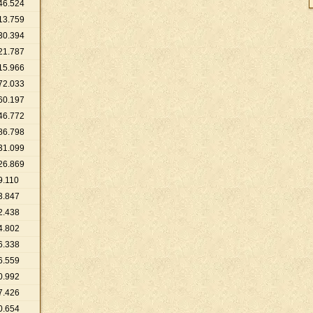
46
.
524
13
.
759
30
.
394
21
.
787
15
.
966
72
.
033
60
.
197
46
.
772
86
.
798
31
.
099
26
.
869
9
.
110
3
.
847
2
.
438
4
.
802
6
.
338
6
.
559
0
.
992
7
.
426
0
.
654