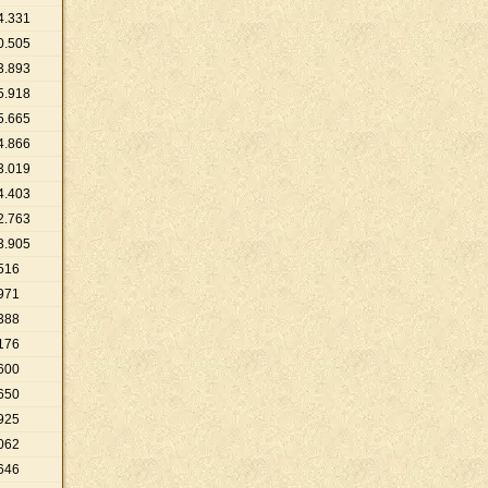
4
.
331
0
.
505
3
.
893
5
.
918
5
.
665
4
.
866
3
.
019
4
.
403
2
.
763
3
.
905
516
971
388
176
600
650
925
062
646