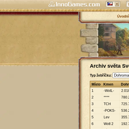
Úvodní
Archiv světa Sv
Typ žebříčku:
Místo
Kmen
Doh
1
-WotL-
2
.
01
2
****
780
.
3
TCH
725
.
4
-POKS-
536
.
5
Lev
355
.
6
Wotl 2
192
.