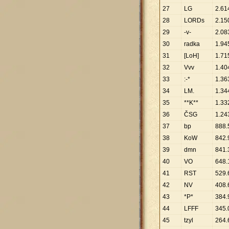
27
LG
2
.
61
28
LORDs
2
.
15
29
-v-
2
.
08
30
radka
1
.
94
31
[LoH]
1
.
71
32
Vvv
1
.
40
33
:-*
1
.
36
34
LM.
1
.
34
35
**K**
1
.
33
36
ČSG
1
.
24
37
bp
888
.
38
KoW
842
.
39
dmn
841
.
40
VO
648
.
41
RST
529
.
42
NV
408
.
43
*P*
384
.
44
LFFF
345
.
45
tzyl
264
.