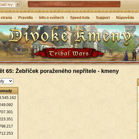
Tribal Wars 2 - nástupce klasiky
Další hry:
Forge of Empires – strategicky napříč věky
 strana
-
Pravidla
-
Info o světech
-
Speed kola
-
Support
-
Nápověda
-
Grepolis – vybuduj svou říši v antickém Řecku
ět 65: Žebříček poraženého nepřítele - kmeny
romady
8
.
545
.
162
249
.
092
707
.
301
223
.
351
798
.
217
712
.
253