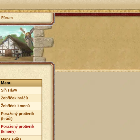
Fórum
Menu
Síň slávy
Žebříček hráčů
Žebříček kmenů
Poražený protivník
(hráči)
Poražený protivník
(kmeny)
Mapa světa