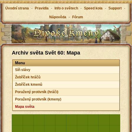
Úvodní strana
-
Pravidla
-
Info o světech
-
Speed kola
-
Support
-
Nápověda
-
Fórum
Archiv světa Svět 60: Mapa
Menu
Síň slávy
Žebříček hráčů
Žebříček kmenů
Poražený protivník (hráči)
Poražený protivník (kmeny)
Mapa světa