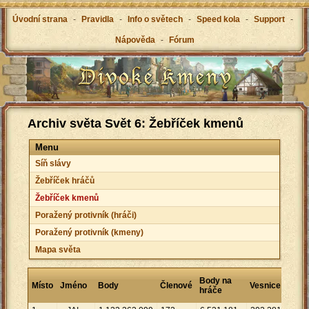
Úvodní strana
-
Pravidla
-
Info o světech
-
Speed kola
-
Support
-
Nápověda
-
Fórum
Archiv světa Svět 6: Žebříček kmenů
Menu
Síň slávy
Žebříček hráčů
Žebříček kmenů
Poražený protivník (hráči)
Poražený protivník (kmeny)
Mapa světa
Body
Body na
Místo
Jméno
Body
Členové
Vesnice
na
hráče
vesni