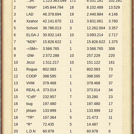
1
...JA!
1
.
123
.
363
.
099
172
6
.
531
.
181
202
.
281
5
.
55
2
*ANA*
145
.
844
.
794
18
8
.
102
.
489
13
.
529
10
.
7
3
LAD
46
.
378
.
694
19
2
.
440
.
984
4
.
146
11
.
1
4
Xzahor
42
.
141
.
670
11
3
.
831
.
061
3
.
760
11
.
2
5
School
36
.
786
.
013
3
12
.
262
.
004
3
.
357
10
.
9
6
ELGA-J
30
.
932
.
143
10
3
.
093
.
214
2
.
717
11
.
3
7
*M2K*
15
.
826
.
622
1
15
.
826
.
622
1
.
375
11
.
5
8
-=SM=-
3
.
566
.
765
1
3
.
566
.
765
308
11
.
5
9
-DW-
2
.
572
.
288
10
257
.
229
220
11
.
6
10
Jirzzi
1
.
511
.
217
10
151
.
122
161
9
.
38
11
Rogue
802
.
083
1
802
.
083
73
10
.
9
12
COOP
398
.
595
1
398
.
595
37
10
.
7
13
VHM
379
.
468
1
379
.
468
37
10
.
2
14
REAL-A
373
.
014
1
373
.
014
34
10
.
9
15
*CsR*
232
.
957
7
33
.
280
23
10
.
1
16
bug
197
.
480
1
197
.
480
17
11
.
6
17
jihlam
133
.
999
1
133
.
999
12
11
.
1
18
*TR*
107
.
364
5
21
.
473
11
9
.
76
19
*R*
72
.
435
5
14
.
487
7
10
.
3
20
L.D.N
60
.
978
1
60
.
978
6
10
.
1