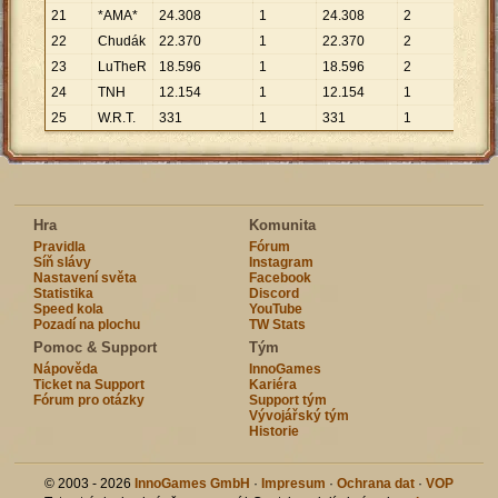
21
*AMA*
24
.
308
1
24
.
308
2
12
.
1
22
Chudák
22
.
370
1
22
.
370
2
11
.
1
23
LuTheR
18
.
596
1
18
.
596
2
9
.
29
24
TNH
12
.
154
1
12
.
154
1
12
.
1
25
W.R.T.
331
1
331
1
331
Hra
Komunita
Pravidla
Fórum
Síň slávy
Instagram
Nastavení světa
Facebook
Statistika
Discord
Speed kola
YouTube
Pozadí na plochu
TW Stats
Pomoc & Support
Tým
Nápověda
InnoGames
Ticket na Support
Kariéra
Fórum pro otázky
Support tým
Vývojářský tým
Historie
© 2003 - 2026
InnoGames GmbH
·
Impresum
·
Ochrana dat
·
VOP