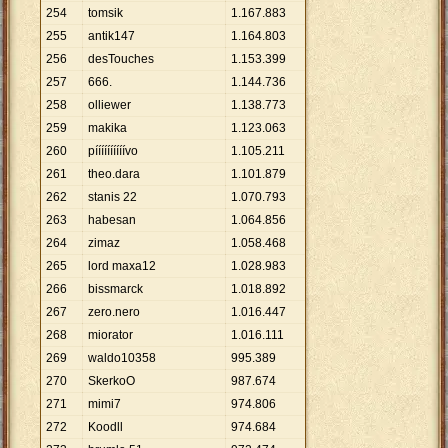
254
tomsik
1
.
167
.
883
255
antik147
1
.
164
.
803
256
desTouches
1
.
153
.
399
257
666.
1
.
144
.
736
258
olliewer
1
.
138
.
773
259
makika
1
.
123
.
063
260
píííííííííívo
1
.
105
.
211
261
theo.dara
1
.
101
.
879
262
stanis 22
1
.
070
.
793
263
habesan
1
.
064
.
856
264
zimaz
1
.
058
.
468
265
lord maxa12
1
.
028
.
983
266
bissmarck
1
.
018
.
892
267
zero.nero
1
.
016
.
447
268
miorator
1
.
016
.
111
269
waldo10358
995
.
389
270
SkerkoO
987
.
674
271
mimi7
974
.
806
272
Koodll
974
.
684