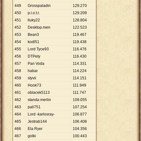
449
Grosspaladin
129
.
270
450
p.i.o.t.r.
129
.
209
451
lluky22
128
.
804
452
Desktop.men
122
.
523
453
Bean3
119
.
467
454
kodl51
119
.
438
455
Lord Tyce93
116
.
476
456
DTPety
116
.
430
457
Pan Voda
114
.
331
458
habar
114
.
224
459
styvii
114
.
151
460
Hook73
111
.
949
461
oblacek5113
111
.
747
462
standa merlin
109
.
055
463
pali751
107
.
254
464
Lord -karlosray-
106
.
877
465
Jestrab144
106
.
408
466
Ela Ryer
104
.
356
467
golki
100
.
443