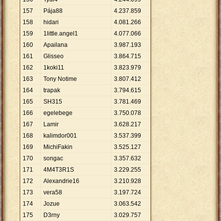
157
Pája88
4
.
237
.
859
158
hidari
4
.
081
.
266
159
1little.angel1
4
.
077
.
066
160
Apailana
3
.
987
.
193
161
Glisseo
3
.
864
.
715
162
1koki11
3
.
823
.
979
163
Tony Notime
3
.
807
.
412
164
trapak
3
.
794
.
615
165
SH315
3
.
781
.
469
166
egelebege
3
.
750
.
078
167
Lamir
3
.
628
.
217
168
kalimdor001
3
.
537
.
399
169
MichiFakin
3
.
525
.
127
170
songac
3
.
357
.
632
171
4M4T3R1S
3
.
229
.
255
172
Alexandrie16
3
.
210
.
928
173
vera58
3
.
197
.
724
174
Jozue
3
.
063
.
542
175
D3rny
3
.
029
.
757