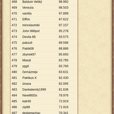
468
Balduin Veliký
98
.
992
469
Venezia
98
.
503
470
vanilla
97
.
899
471
EfRin
97
.
622
472
miroslavmiki
97
.
157
473
John Willpot
95
.
278
474
Devila 88
93
.
575
475
pakzull
89
.
596
476
Patrik08
88
.
886
477
zbynek97
85
.
693
478
Masat
83
.
795
479
yggil
83
.
760
480
černázmije
83
.
631
481
Patrikus-X
82
.
430
482
únava
82
.
095
483
Dankakenty1999
81
.
636
484
NewM0t3s
78
.
976
485
katr46
72
.
919
486
zip88
71
.
916
487
dedamachac
70
.
341