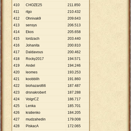
410
CHOZE25
211
.
850
411
rtgo
210
.
432
412
Ohnivak9
209
.
643
413
sensys
206
.
513
414
Ekos
205
.
658
415
lordzach
203
.
440
416
Johanita
200
.
810
417
Daldavous
200
.
462
418
Rocky2017
194
.
571
419
Andel
194
.
246
420
leomes
193
.
253
421
koobblih
191
.
860
422
biohazard66
187
.
487
423
drsnakrobert
187
.
288
424
VolgrCZ
186
.
717
425
Lenka
185
.
701
426
kratienko
184
.
205
427
mudzahedin
179
.
008
428
PiskacA
172
.
065