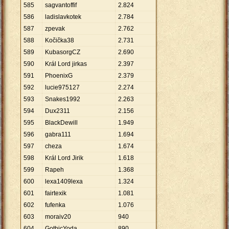
585
sagvantoffif
2
.
824
586
ladislavkotek
2
.
784
587
zpevak
2
.
762
588
Kočička38
2
.
731
589
KubasorgCZ
2
.
690
590
Král Lord jirkas
2
.
397
591
PhoenixG
2
.
379
592
lucie975127
2
.
274
593
Snakes1992
2
.
263
594
Dux2311
2
.
156
595
BlackDewill
1
.
949
596
gabra111
1
.
694
597
cheza
1
.
674
598
Král Lord Jirik
1
.
618
599
Rapeh
1
.
368
600
lexa1409lexa
1
.
324
601
fairtexik
1
.
081
602
fufenka
1
.
076
603
moraiv20
940
604
GothicYoda
890