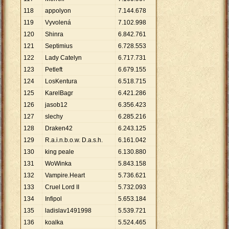
118
appolyon
7
.
144
.
678
119
Vyvolená
7
.
102
.
998
120
Shinra
6
.
842
.
761
121
Septimius
6
.
728
.
553
122
Lady Catelyn
6
.
717
.
731
123
Petleft
6
.
679
.
155
124
LosKentura
6
.
518
.
715
125
KarelBagr
6
.
421
.
286
126
jasob12
6
.
356
.
423
127
slechy
6
.
285
.
216
128
Draken42
6
.
243
.
125
129
R.a.i.n.b.o.w. D.a.s.h.
6
.
161
.
042
130
king peale
6
.
130
.
880
131
WoWinka
5
.
843
.
158
132
Vampire.Heart
5
.
736
.
621
133
Cruel Lord II
5
.
732
.
093
134
Infipol
5
.
653
.
184
135
ladislav1491998
5
.
539
.
721
136
koalka
5
.
524
.
465