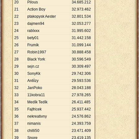
20
Pilous
34
.
685
.
212
21
Action Boy
32
.
973
.
462
22
ptakopysk Aester
32
.
801
.
534
23
dajmen94
32
.
053
.
277
24
rablxxx
31
.
995
.
602
25
bety01
31
.
442
.
158
26
Frumík
31
.
099
.
144
27
Robin1997
30
.
888
.
458
28
Black York
30
.
596
.
549
29
sejn.cz
30
.
309
.
497
30
SonyKk
29
.
742
.
306
31
Antíízy
29
.
593
.
536
32
JanPoko
28
.
043
.
188
33
11kobra11
27
.
978
.
265
34
Medík Tedík
26
.
411
.
485
35
Fajfricek
25
.
937
.
442
36
nekreativny
24
.
576
.
862
37
nimanis
24
.
393
.
759
38
chilli50
23
.
471
.
409
39
Snore
23
.
419
.
135