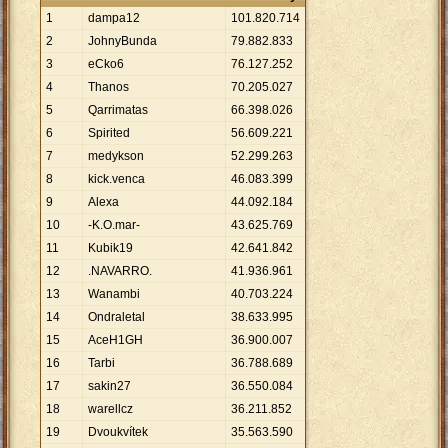
1
dampa12
101
.
820
.
714
2
JohnyBunda
79
.
882
.
833
3
eCko6
76
.
127
.
252
4
Thanos
70
.
205
.
027
5
Qarrimatas
66
.
398
.
026
6
Spirited
56
.
609
.
221
7
medykson
52
.
299
.
263
8
kick.venca
46
.
083
.
399
9
Alexa
44
.
092
.
184
10
-K.O.mar-
43
.
625
.
769
11
Kubik19
42
.
641
.
842
12
.NAVARRO.
41
.
936
.
961
13
Wanambi
40
.
703
.
224
14
Ondraletal
38
.
633
.
995
15
AceH1GH
36
.
900
.
007
16
Tarbi
36
.
788
.
689
17
sakin27
36
.
550
.
084
18
warellcz
36
.
211
.
852
19
Dvoukvítek
35
.
563
.
590