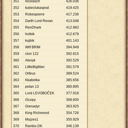
351
nicolasch
426
.
036
352
kubeclukasprat
419
.
425
353
Robespierre
417
.
236
354
Darth Lord Revan
413
.
048
355
RenDhark
412
.
983
356
holbik
412
.
679
357
kujbik
401
.
143
358
Wilf BRIM
394
.
949
359
clon 122
392
.
815
360
Alesyk
392
.
529
361
LittleBigMan
391
.
579
362
Orfeus
389
.
524
363
Kkabelka
385
.
656
364
petan 13
380
.
895
365
Lord LEVOBOČEK
377
.
918
366
iScopy
368
.
600
367
Grenadyr
363
.
925
368
King Richmond
354
.
726
369
Mojzes1
350
.
929
370
Rambo.DK
346
.
139