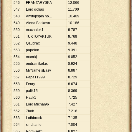
546
FRANTARYSKA
12
.
066
547
Lord goliáš
11
.
700
548
Antitopspin no.1
10
.
409
549
Alena Boskova
10
.
186
550
machalok1
9
.
787
551
TUKTOYAKTUK
9
.
769
552
Qaudrax
9
.
448
553
popelon
9
.
391
554
mamáj
9
.
052
555
ondramikolas
8
.
924
556
MyNameIsEasy
8
.
887
557
PepaT1999
8
.
729
558
Feary
8
.
674
559
palik15
8
.
369
560
Hatik1
7
.
725
561
Lord Michal96
7
.
427
562
7boh
7
.
216
563
Lothbrock
7
.
135
564
sir charlie
7
.
004
565
Romysek1
6
.
827