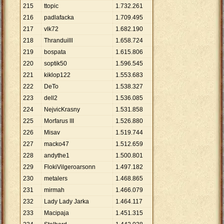
215
ttopic
1
.
732
.
261
216
padlafacka
1
.
709
.
495
217
vlk72
1
.
682
.
190
218
Thranduilll
1
.
658
.
724
219
bospata
1
.
615
.
806
220
soptik50
1
.
596
.
545
221
kiklop122
1
.
553
.
683
222
DeTo
1
.
538
.
327
223
dell2
1
.
536
.
085
224
NejvicKrasny
1
.
531
.
858
225
Morfarus III
1
.
526
.
880
226
Misav
1
.
519
.
744
227
macko47
1
.
512
.
659
228
andythe1
1
.
500
.
801
229
FlokiVilgeroarsonn
1
.
497
.
182
230
metalers
1
.
468
.
865
231
mirmah
1
.
466
.
079
232
Lady Lady Jarka
1
.
464
.
117
233
Macipaja
1
.
451
.
315