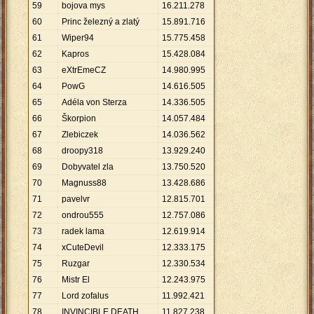
59
bojova mys
16
.
211
.
278
60
Princ železný a zlatý
15
.
891
.
716
61
Wiper94
15
.
775
.
458
62
Kapros
15
.
428
.
084
63
eXtrEmeCZ
14
.
980
.
995
64
PowG
14
.
616
.
505
65
Adéla von Sterza
14
.
336
.
505
66
Škorpion
14
.
057
.
484
67
Zlebiczek
14
.
036
.
562
68
droopy318
13
.
929
.
240
69
Dobyvatel zla
13
.
750
.
520
70
Magnuss88
13
.
428
.
686
71
pavelvr
12
.
815
.
701
72
ondrou555
12
.
757
.
086
73
radek lama
12
.
619
.
914
74
xCuteDevil
12
.
333
.
175
75
Ruzgar
12
.
330
.
534
76
Mistr El
12
.
243
.
975
77
Lord zofalus
11
.
992
.
421
78
INVINCIBLE DEATH
11
.
827
.
238