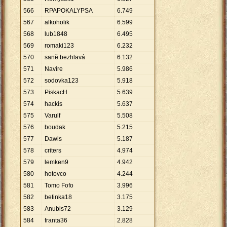
566
RPAPOKALYPSA
6
.
749
567
alkoholik
6
.
599
568
lub1848
6
.
495
569
romaki123
6
.
232
570
saně bezhlavá
6
.
132
571
Navire
5
.
986
572
sodovka123
5
.
918
573
PiskacH
5
.
639
574
hackis
5
.
637
575
Varulf
5
.
508
576
boudak
5
.
215
577
Dawis
5
.
187
578
criters
4
.
974
579
lemken9
4
.
942
580
hotovco
4
.
244
581
Tomo Fofo
3
.
996
582
betinka18
3
.
175
583
Anubis72
3
.
129
584
franta36
2
.
828