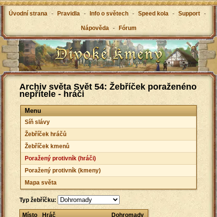
Úvodní strana
-
Pravidla
-
Info o světech
-
Speed kola
-
Support
-
Nápověda
-
Fórum
Archiv světa Svět 54: Žebříček poraženéno
nepřítele - hráči
Menu
Síň slávy
Žebříček hráčů
Žebříček kmenů
Poražený protivník (hráči)
Poražený protivník (kmeny)
Mapa světa
Typ žebříčku:
Místo
Hráč
Dohromady