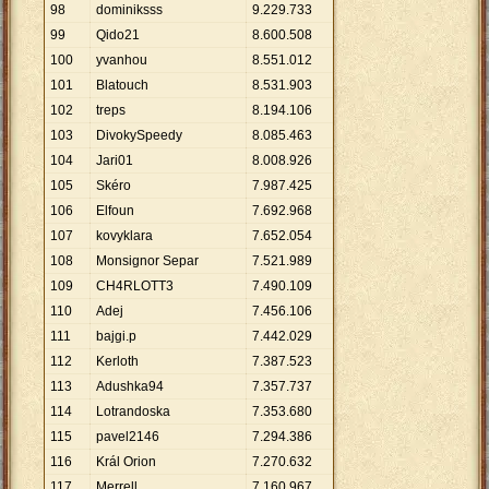
98
dominiksss
9
.
229
.
733
99
Qido21
8
.
600
.
508
100
yvanhou
8
.
551
.
012
101
Blatouch
8
.
531
.
903
102
treps
8
.
194
.
106
103
DivokySpeedy
8
.
085
.
463
104
Jari01
8
.
008
.
926
105
Skéro
7
.
987
.
425
106
Elfoun
7
.
692
.
968
107
kovyklara
7
.
652
.
054
108
Monsignor Separ
7
.
521
.
989
109
CH4RLOTT3
7
.
490
.
109
110
Adej
7
.
456
.
106
111
bajgi.p
7
.
442
.
029
112
Kerloth
7
.
387
.
523
113
Adushka94
7
.
357
.
737
114
Lotrandoska
7
.
353
.
680
115
pavel2146
7
.
294
.
386
116
Král Orion
7
.
270
.
632
117
Merrell
7
.
160
.
967