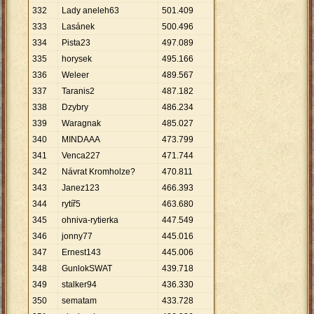
332
Lady aneleh63
501
.
409
333
Lasánek
500
.
496
334
Pista23
497
.
089
335
horysek
495
.
166
336
Weleer
489
.
567
337
Taranis2
487
.
182
338
Dzybry
486
.
234
339
Waragnak
485
.
027
340
MINDAAA
473
.
799
341
Venca227
471
.
744
342
Návrat Kromholze?
470
.
811
343
Janez123
466
.
393
344
rytíř5
463
.
680
345
ohniva-rytierka
447
.
549
346
jonny77
445
.
016
347
Ernest143
445
.
006
348
GunlokSWAT
439
.
718
349
stalker94
436
.
330
350
sematam
433
.
728