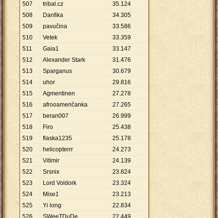
507
tribal.cz
35
.
124
508
Danfika
34
.
305
509
pavučina
33
.
586
510
Vetek
33
.
359
511
Gaia1
33
.
147
512
Alexander Stark
31
.
476
513
Sparganus
30
.
679
514
uhor
29
.
816
515
Agmentinen
27
.
278
516
afrooameričanka
27
.
265
517
beran007
26
.
999
518
Firo
25
.
438
519
flaska1235
25
.
178
520
helicopterrr
24
.
273
521
Vitimir
24
.
139
522
Srsnix
23
.
824
523
Lord Voldork
23
.
324
524
Mise1
23
.
213
525
Yi long
22
.
834
526
SWeeTDuDe
22
.
449