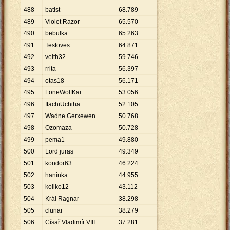
488
batist
68
.
789
489
Violet Razor
65
.
570
490
bebulka
65
.
263
491
Testoves
64
.
871
492
veith32
59
.
746
493
rrita
56
.
397
494
otas18
56
.
171
495
LoneWolfKai
53
.
056
496
ItachiUchiha
52
.
105
497
Wadne Gerxewen
50
.
768
498
Ozomaza
50
.
728
499
pema1
49
.
880
500
Lord juras
49
.
349
501
kondor63
46
.
224
502
haninka
44
.
955
503
koliko12
43
.
112
504
Král Ragnar
38
.
298
505
clunar
38
.
279
506
Císař Vladimír VIII.
37
.
281