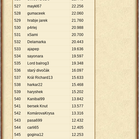
527
maykl67
22
.
256
528
gumaceek
22
.
060
529
hrabje jarek
21
.
760
530
p4rlej
20
.
988
531
xSami
20
.
700
532
Delamarka
20
.
443
533
ajapep
19
.
636
534
sayonara
19
.
597
535
Lord balrog3
19
.
348
536
starý divočák
16
.
097
537
Král Richard13
15
.
633
538
harkar22
15
.
468
539
haryshek
15
.
202
540
Kanibal99
13
.
842
541
bersek Knut
13
.
577
542
KomárovaKrysa
13
.
316
543
pasa699
12
.
432
544
carli65
12
.
405
545
gogina12
12
.
253