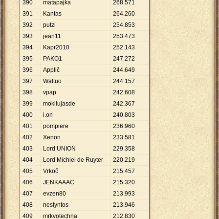
390
matapajka
268
.
571
391
Kantas
264
.
260
392
putzi
254
.
853
393
jean11
253
.
473
394
Kapr2010
252
.
143
395
PAKO1
247
.
272
396
Applič
244
.
649
397
Waltuo
244
.
157
398
vpap
242
.
608
399
mokilujasde
242
.
367
400
i.on
240
.
803
401
pompiere
236
.
960
402
Xenon
233
.
581
403
Lord UNION
229
.
358
404
Lord Michiel de Ruyter
220
.
219
405
Vrkoč
215
.
457
406
JENKAAAC
215
.
320
407
evzen80
213
.
993
408
neslyntos
213
.
946
409
mrkvotechna
212
.
830