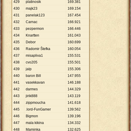
429
platinosik
169
.
381
430
majk23
169
.
154
431
panelak123
167
.
454
432
Carnac
166
.
921
433
pezpermon
166
.
446
434
Knartten
161
.
043
435
Debor
160
.
699
436
Radomir Štefka
160
.
054
437
misapliva1
155
.
531
438
cvo205
155
.
501
439
jalp
155
.
306
440
baron Bill
147
.
955
441
vasekkavan
146
.
188
442
darmes
144
.
329
443
jirik888
143
.
119
444
zippmoucha
141
.
618
445
.lord-FunGamer
139
.
562
446
Bigmon
139
.
196
447
mala kikina
134
.
332
448
Maminka
132
.
625