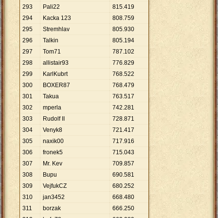
293
Pali22
815
.
419
294
Kacka 123
808
.
759
295
Stremhlav
805
.
930
296
Talkin
805
.
194
297
Tom71
787
.
102
298
allistair93
776
.
829
299
KarlKubrt
768
.
522
300
BOXER87
768
.
479
301
Takua
763
.
517
302
mperla
742
.
281
303
Rudolf II
728
.
871
304
Venyk8
721
.
417
305
naxik00
717
.
916
306
fronek5
715
.
043
307
Mr. Kev
709
.
857
308
Bupu
690
.
581
309
VejfukCZ
680
.
252
310
jan3452
668
.
480
311
borzak
666
.
250