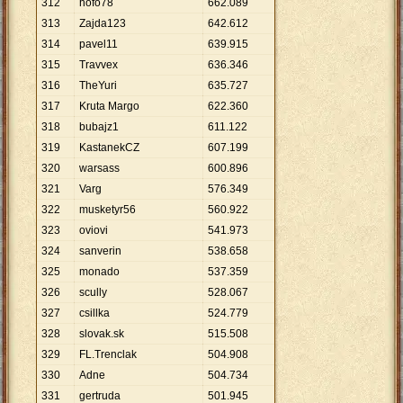
312
hofo78
662
.
089
313
Zajda123
642
.
612
314
pavel11
639
.
915
315
Travvex
636
.
346
316
TheYuri
635
.
727
317
Kruta Margo
622
.
360
318
bubajz1
611
.
122
319
KastanekCZ
607
.
199
320
warsass
600
.
896
321
Varg
576
.
349
322
musketyr56
560
.
922
323
oviovi
541
.
973
324
sanverin
538
.
658
325
monado
537
.
359
326
scully
528
.
067
327
csillka
524
.
779
328
slovak.sk
515
.
508
329
FL.Trenclak
504
.
908
330
Adne
504
.
734
331
gertruda
501
.
945