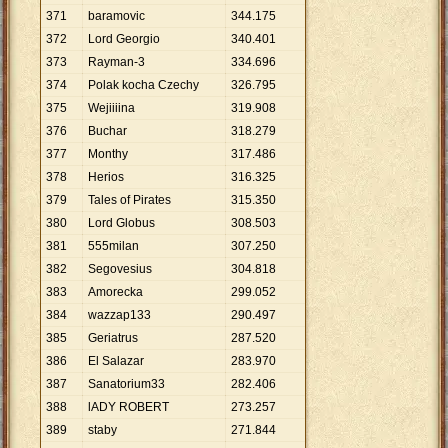
371
baramovic
344
.
175
372
Lord Georgio
340
.
401
373
Rayman-3
334
.
696
374
Polak kocha Czechy
326
.
795
375
Wejiiiina
319
.
908
376
Buchar
318
.
279
377
Monthy
317
.
486
378
Herios
316
.
325
379
Tales of Pirates
315
.
350
380
Lord Globus
308
.
503
381
555milan
307
.
250
382
Segovesius
304
.
818
383
Amorecka
299
.
052
384
wazzap133
290
.
497
385
Geriatrus
287
.
520
386
El Salazar
283
.
970
387
Sanatorium33
282
.
406
388
lADY ROBERT
273
.
257
389
staby
271
.
844