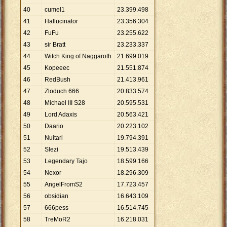
40
cumel1
23
.
399
.
498
41
Hallucinator
23
.
356
.
304
42
FuFu
23
.
255
.
622
43
sir Bratt
23
.
233
.
337
44
Witch King of Naggaroth
21
.
699
.
019
45
Kopeeec
21
.
551
.
874
46
RedBush
21
.
413
.
961
47
Zloduch 666
20
.
833
.
574
48
Michael III S28
20
.
595
.
531
49
Lord Adaxis
20
.
563
.
421
50
Daario
20
.
223
.
102
51
Nuitari
19
.
794
.
391
52
Slezi
19
.
513
.
439
53
Legendary Tajo
18
.
599
.
166
54
Nexor
18
.
296
.
309
55
AngelFromS2
17
.
723
.
457
56
obsidian
16
.
643
.
109
57
666pess
16
.
514
.
745
58
TreMoR2
16
.
218
.
031