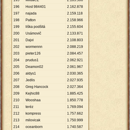
195
MildaCZ
2
.
183
.
506
196
Host 984401
2
.
162
.
878
197
najada
2
.
159
.
118
198
Patton
2
.
158
.
966
199
liška podšitá
2
.
155
.
604
200
Usámovič
2
.
133
.
871
201
Dajvi
2
.
108
.
803
202
wormennn
2
.
088
.
219
203
pieter126
2
.
084
.
457
204
prudus1
2
.
062
.
921
205
Deamon02
2
.
061
.
967
206
aldys1
2
.
030
.
365
207
Jedlis
2
.
027
.
935
208
Greg Hancock
2
.
027
.
364
209
Kejhic88
1
.
885
.
425
210
Wooshaa
1
.
850
.
778
211
teréz
1
.
769
.
094
212
kompress
1
.
757
.
662
213
milovicak
1
.
750
.
999
214
oceanborn
1
.
740
.
587