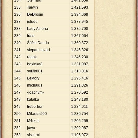
234
Stelhard
1
.
442
.
038
235
Taiwin
1
.
421
.
593
236
DeDrosin
1
.
394
.
668
237
joludu
1
.
377
.
945
238
Lady Athéna
1
.
375
.
700
239
trats
1
.
367
.
064
240
Šéfko Danda
1
.
360
.
372
241
stepan.nazad
1
.
346
.
326
242
ropak
1
.
346
.
230
243
boxinka8
1
.
331
.
987
244
sot3k001
1
.
313
.
016
245
Lektory
1
.
295
.
416
246
michalus
1
.
291
.
326
247
-joachym-
1
.
270
.
592
248
kalalka
1
.
243
.
180
249
treborhor
1
.
234
.
011
250
Milanus500
1
.
230
.
754
251
M4rkus
1
.
205
.
259
252
jawa
1
.
202
.
987
253
sisik-mi
1
.
195
.
972