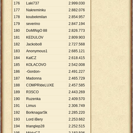
176
Laki737
2
.
999
.
030
177
Nakreminku
2
.
882
.
076
178
koubekmilan
2
.
854
.
957
179
severino
2
.
847
.
194
180
DoMINgO 88
2
.
826
.
773
181
KEDULOV
2
.
809
.
903
182
Jackobo8
2
.
727
.
568
183
Anonymous1
2
.
685
.
121
184
KatCZ
2
.
618
.
415
185
KOLACOVO
2
.
542
.
008
186
-Gordon-
2
.
491
.
227
187
Madonna
2
.
465
.
729
188
COMPRIdeLUXE
2
.
457
.
585
189
R3SCO
2
.
443
.
269
190
Ruzenka
2
.
409
.
570
191
Limus
2
.
306
.
749
192
BorknagarSk
2
.
285
.
220
193
Lord iBery
2
.
253
.
662
194
trianglep28
2
.
252
.
515