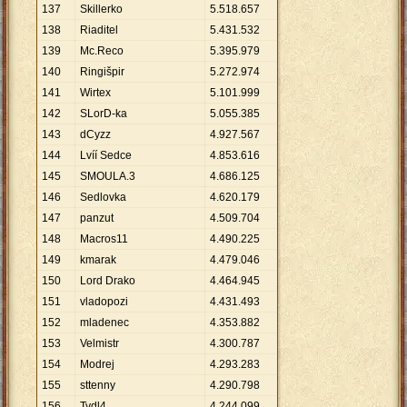
137
Skillerko
5
.
518
.
657
138
Riaditel
5
.
431
.
532
139
Mc.Reco
5
.
395
.
979
140
Ringišpir
5
.
272
.
974
141
Wirtex
5
.
101
.
999
142
SLorD-ka
5
.
055
.
385
143
dCyzz
4
.
927
.
567
144
Lvíí Sedce
4
.
853
.
616
145
SMOULA.3
4
.
686
.
125
146
Sedlovka
4
.
620
.
179
147
panzut
4
.
509
.
704
148
Macros11
4
.
490
.
225
149
kmarak
4
.
479
.
046
150
Lord Drako
4
.
464
.
945
151
vladopozi
4
.
431
.
493
152
mladenec
4
.
353
.
882
153
Velmistr
4
.
300
.
787
154
Modrej
4
.
293
.
283
155
sttenny
4
.
290
.
798
156
Tydl4
4
.
244
.
099