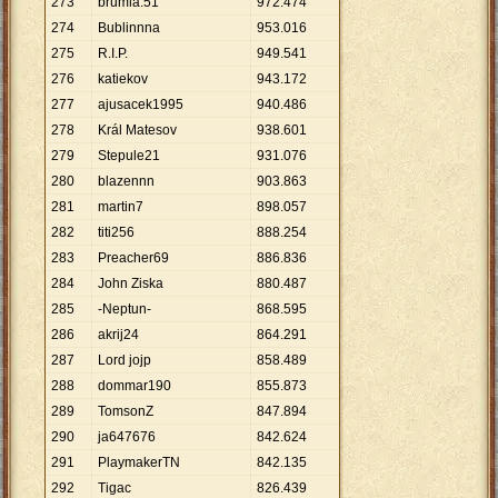
273
brumla.51
972
.
474
274
Bublinnna
953
.
016
275
R.I.P.
949
.
541
276
katiekov
943
.
172
277
ajusacek1995
940
.
486
278
Král Matesov
938
.
601
279
Stepule21
931
.
076
280
blazennn
903
.
863
281
martin7
898
.
057
282
titi256
888
.
254
283
Preacher69
886
.
836
284
John Ziska
880
.
487
285
-Neptun-
868
.
595
286
akrij24
864
.
291
287
Lord jojp
858
.
489
288
dommar190
855
.
873
289
TomsonZ
847
.
894
290
ja647676
842
.
624
291
PlaymakerTN
842
.
135
292
Tigac
826
.
439