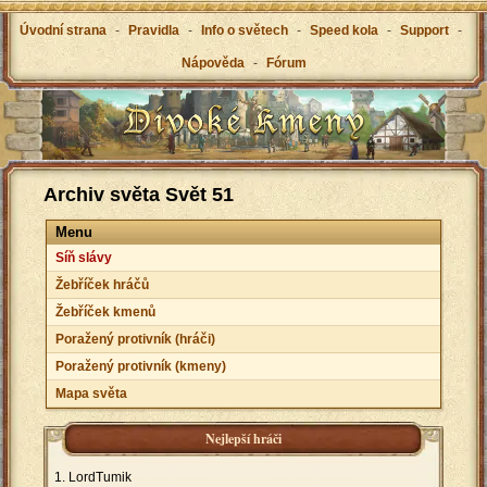
Úvodní strana
-
Pravidla
-
Info o světech
-
Speed kola
-
Support
-
Nápověda
-
Fórum
Archiv světa Svět 51
Menu
Síň slávy
Žebříček hráčů
Žebříček kmenů
Poražený protivník (hráči)
Poražený protivník (kmeny)
Mapa světa
Nejlepší hráči
LordTumik