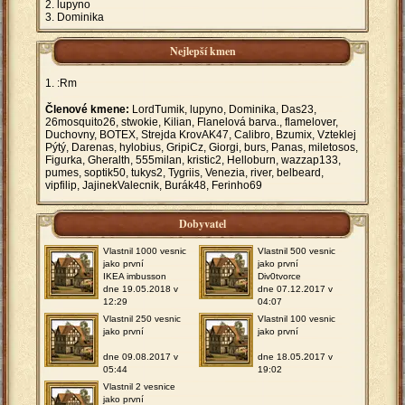
lupyno
Dominika
Nejlepší kmen
:Rm
Členové kmene:
LordTumik, lupyno, Dominika, Das23,
26mosquito26, stwokie, Kilian, Flanelová barva., flamelover,
Duchovny, BOTEX, Strejda KrovAK47, Calibro, Bzumix, Vzteklej
Pýtý, Darenas, hylobius, GripiCz, Giorgi, burs, Panas, miletosos,
Figurka, Gheralth, 555milan, kristic2, Helloburn, wazzap133,
pumes, soptik50, tukys2, Tygriis, Venezia, river, belbeard,
vipfilip, JajinekValecnik, Burák48, Ferinho69
Dobyvatel
Vlastnil 1000 vesnic
Vlastnil 500 vesnic
jako první
jako první
IKEA imbusson
Div0tvorce
dne 19.05.2018 v
dne 07.12.2017 v
12:29
04:07
Vlastnil 250 vesnic
Vlastnil 100 vesnic
jako první
jako první
dne 09.08.2017 v
dne 18.05.2017 v
05:44
19:02
Vlastnil 2 vesnice
jako první