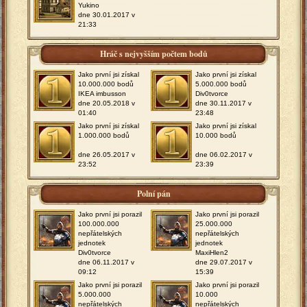
Yukino
dne 30.01.2017 v
21:33
Hráč s nejvyšším počtem bodů
Jako první jsi získal
Jako první jsi získal
10.000.000 bodů
5.000.000 bodů
IKEA imbusson
Div0tvorce
dne 20.05.2018 v
dne 30.11.2017 v
01:40
23:48
Jako první jsi získal
Jako první jsi získal
1.000.000 bodů
10.000 bodů
dne 26.05.2017 v
dne 06.02.2017 v
23:52
23:39
Polní pán
Jako první jsi porazil
Jako první jsi porazil
100.000.000
25.000.000
nepřátelských
nepřátelských
jednotek
jednotek
Div0tvorce
MaxiHlen2
dne 06.11.2017 v
dne 29.07.2017 v
09:12
15:39
Jako první jsi porazil
Jako první jsi porazil
5.000.000
10.000
nepřátelských
nepřátelských