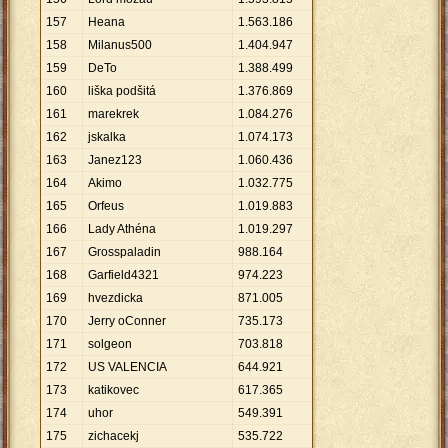
157
Heana
1
.
563
.
186
158
Milanus500
1
.
404
.
947
159
DeTo
1
.
388
.
499
160
liška podšitá
1
.
376
.
869
161
marekrek
1
.
084
.
276
162
jskalka
1
.
074
.
173
163
Janez123
1
.
060
.
436
164
Akimo
1
.
032
.
775
165
Orfeus
1
.
019
.
883
166
Lady Athéna
1
.
019
.
297
167
Grosspaladin
988
.
164
168
Garfield4321
974
.
223
169
hvezdicka
871
.
005
170
Jerry oConner
735
.
173
171
solgeon
703
.
818
172
US VALENCIA
644
.
921
173
katikovec
617
.
365
174
uhor
549
.
391
175
zichacekj
535
.
722