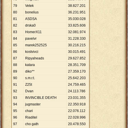
79
Vetek
38
.
827
.
201
80
bonelius
36
.
231
.
951
81
ASDSA
35
.
030
.
028
82
drska0
33
.
825
.
606
83
HomerX11
32
.
081
.
974
84
pavelvr
31
.
228
.
330
85
marek252525
30
.
216
.
215
86
kostvivci
30
.
015
.
491
87
Ripyaheads
29
.
627
.
852
88
katara
28
.
351
.
709
89
diko**
27
.
359
.
170
90
s.m.r.t.
25
.
642
.
203
91
Z25t
24
.
759
.
465
92
Dvan
24
.
113
.
786
93
INVINCIBLE DEATH
23
.
031
.
355
94
jugmaster
22
.
350
.
918
95
chari
22
.
076
.
112
96
Riaditel
22
.
028
.
996
97
cho gath
20
.
478
.
550