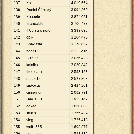
137
Kajir
4
.
019
.
654
138
Daniel Čámský
3
.
994
.
360
139
Koubele
3
.
874
.
021
140
Infatigable
3
.
706
.
477
141
Il Corsaro nero
3
.
388
.
035
142
obik
3
.
204
.
470
143
Šnekizzle
3
.
176
.
057
144
hobit11
3
.
111
.
292
145
Buchar
3
.
036
.
428
146
kalalka
3
.
030
.
842
147
theo.dara
2
.
553
.
123
148
radek 12
2
.
527
.
863
149
sir.Focus
2
.
424
.
261
150
cinnamon
2
.
082
.
791
151
Devila 88
1
.
915
.
149
152
dekac
1
.
830
.
830
153
Talkin
1
.
755
.
424
154
vlog
1
.
725
.
418
155
wolfik555
1
.
608
.
877
156
Lord mozau
1
.
593
.
815