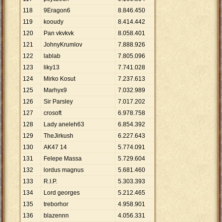
118
9Eragon6
8
.
846
.
450
119
kooudy
8
.
414
.
442
120
Pan vkvkvk
8
.
058
.
401
121
JohnyKrumlov
7
.
888
.
926
122
lablab
7
.
805
.
096
123
liky13
7
.
741
.
028
124
Mirko Kosut
7
.
237
.
613
125
Marhyx9
7
.
032
.
989
126
Sir Parsley
7
.
017
.
202
127
crosoft
6
.
978
.
758
128
Lady aneleh63
6
.
854
.
392
129
TheJirkush
6
.
227
.
643
130
AK47 14
5
.
774
.
091
131
Felepe Massa
5
.
729
.
604
132
lordus magnus
5
.
681
.
460
133
R.I.P.
5
.
303
.
393
134
Lord georges
5
.
212
.
465
135
treborhor
4
.
958
.
901
136
blazennn
4
.
056
.
331