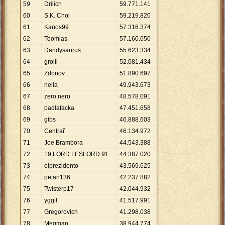
59
Drilich
59
.
771
.
141
60
S.K. Choi
59
.
219
.
820
61
Kanos99
57
.
316
.
374
62
Toomias
57
.
160
.
650
63
Dandysaurus
55
.
623
.
334
64
grolll
52
.
081
.
434
65
Zdonov
51
.
890
.
697
66
nella
49
.
943
.
673
67
zero.nero
48
.
578
.
091
68
padlafacka
47
.
451
.
658
69
gibs
46
.
888
.
603
70
Centrař
46
.
134
.
972
71
Joe Brambora
44
.
543
.
388
72
19 LORD LESLORD 91
44
.
387
.
020
73
elprezidento
43
.
569
.
625
74
petan136
42
.
237
.
882
75
Twisterp17
42
.
044
.
932
76
yggil
41
.
517
.
991
77
Gregorovich
41
.
298
.
038
78
Megman
38
.
944
.
774