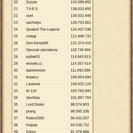
20
Zuzule
142
.
089
.
855
21
T A R S
138
.
033
.
850
22
vont
130
.
552
.
946
23
sachistys
128
.
703
.
661
24
Quake4 The Legend
124
.
407
.
538
25
ondyg
121
.
848
.
732
26
Don Kendy69
121
.
374
.
416
27
Opociak opiciakovy
118
.
736
.
844
28
pytlak03
114
.
943
.
913
29
elvisek.cz.
114
.
357
.
414
30
daimonnion
111
.
092
.
696
31
trotakcz
109
.
954
.
694
32
Lasánek
109
.
025
.
120
33
lili 110
103
.
763
.
945
34
stuchlaa
101
.
887
.
704
35
Lord Drako
99
.
574
.
803
36
prang
98
.
595
.
336
37
Robin2000
96
.
432
.
007
38
hrajujá
93
.
538
.
722
39
D3rny
91
.
376
.
998