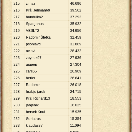
215
zimaz
46
.
696
216
Král Jelimán69
39
.
562
217
handulka2
37
.
292
218
Sparganus
35
.
932
219
VESLY2
34
.
956
220
Radomir Štefka
32
.
459
221
psohlavci
31
.
869
222
oviovi
28
.
432
223
zbynek97
27
.
936
224
ajapep
27
.
304
225
carli65
26
.
909
226
herier
26
.
641
227
Radomir
26
.
018
228
hrabje jarek
24
.
715
229
Král Richard13
18
.
553
230
janjenik
16
.
025
231
bersek Knut
15
.
935
232
Geriatrus
15
.
354
233
klaudas87
11
.
094