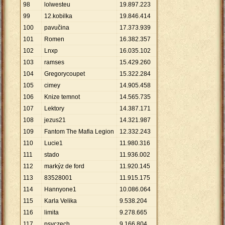
98
lolwesteu
19
.
897
.
223
99
12.kobilka
19
.
846
.
414
100
pavučina
17
.
373
.
939
101
Romen
16
.
382
.
357
102
Lnxp
16
.
035
.
102
103
ramses
15
.
429
.
260
104
Gregorycoupet
15
.
322
.
284
105
cimey
14
.
905
.
458
106
Knize temnot
14
.
565
.
735
107
Lektory
14
.
387
.
171
108
jezus21
14
.
321
.
987
109
Fantom The Mafia Legion
12
.
332
.
243
110
Lucie1
11
.
980
.
316
111
stado
11
.
936
.
002
112
markýz de ford
11
.
920
.
145
113
83528001
11
.
915
.
175
114
Hannyone1
10
.
086
.
064
115
Karla Velika
9
.
538
.
204
116
limita
9
.
278
.
665
117
psyczech
9
.
166
.
804