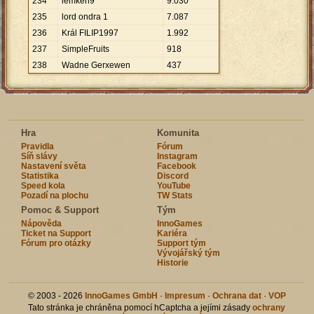
234
lemken9
9
.
030
235
lord ondra 1
7
.
087
236
Král FILIP1997
1
.
992
237
SimpleFruits
918
238
Wadne Gerxewen
437
Hra
Komunita
Pravidla
Fórum
Síň slávy
Instagram
Nastavení světa
Facebook
Statistika
Discord
Speed kola
YouTube
Pozadí na plochu
TW Stats
Pomoc & Support
Tým
Nápověda
InnoGames
Ticket na Support
Kariéra
Fórum pro otázky
Support tým
Vývojářský tým
Historie
© 2003 - 2026
InnoGames GmbH
·
Impresum
·
Ochrana dat
·
VOP
Tato stránka je chráněna pomocí hCaptcha a jejími zásady
ochrany