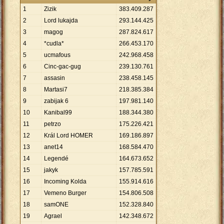
1
Zizik
383
.
409
.
287
2
Lord lukajda
293
.
144
.
425
3
magog
287
.
824
.
617
4
*cudla*
266
.
453
.
170
5
ucmafous
242
.
968
.
458
6
Cinc-gac-gug
239
.
130
.
761
7
assasin
238
.
458
.
145
8
Martasi7
218
.
385
.
384
9
zabijak 6
197
.
981
.
140
10
Kanibal99
188
.
344
.
380
11
petrzo
175
.
226
.
421
12
Král Lord HOMER
169
.
186
.
897
13
anet14
168
.
584
.
470
14
Legendé
164
.
673
.
652
15
jakyk
157
.
785
.
591
16
Incoming Kolda
155
.
914
.
616
17
Vemeno Burger
154
.
806
.
508
18
samONE
152
.
328
.
840
19
Agrael
142
.
348
.
672