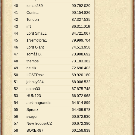
40
tomas289
90
.
792
.
020
41
Conina
90
.
154
.
826
42
Toridon
87
.
327
.
535
43
jrrt
86
.
311
.
016
44
Lord SmaLL
84
.
721
.
067
45
1Nemotora1
79
.
999
.
704
46
Lord Giant
74
.
513
.
958
47
Tomáš B.
73
.
908
.
692
48
themos
73
.
183
.
382
49
neitiik
72
.
696
.
403
50
LOSERcze
69
.
920
.
180
51
johnky984
68
.
006
.
532
52
eaton33
67
.
875
.
748
53
HUN123
66
.
072
.
968
54
aeshnagrandis
64
.
614
.
899
55
Spronx
64
.
409
.
978
56
svagor
60
.
672
.
930
57
NewTrooperCZ
60
.
672
.
380
58
BOXER87
60
.
158
.
838