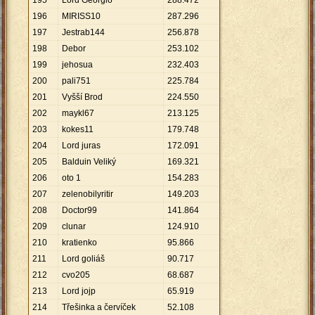
195
Lord Georgio
288
.
472
196
MIRISS10
287
.
296
197
Jestrab144
256
.
878
198
Debor
253
.
102
199
jehosua
232
.
403
200
pali751
225
.
784
201
Vyšší Brod
224
.
550
202
maykl67
213
.
125
203
kokes11
179
.
748
204
Lord juras
172
.
091
205
Balduin Veliký
169
.
321
206
oto 1
154
.
283
207
zelenobilyritir
149
.
203
208
Doctor99
141
.
864
209
clunar
124
.
910
210
kratienko
95
.
866
211
Lord goliáš
90
.
717
212
cvo205
68
.
687
213
Lord jojp
65
.
919
214
Třešinka a červíček
52
.
108