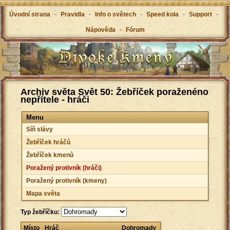
Úvodní strana
-
Pravidla
-
Info o světech
-
Speed kola
-
Support
-
Nápověda
-
Fórum
Archiv světa Svět 50: Žebříček poraženéno
nepřítele - hráči
Menu
Síň slávy
Žebříček hráčů
Žebříček kmenů
Poražený protivník (hráči)
Poražený protivník (kmeny)
Mapa světa
Typ žebříčku:
Místo
Hráč
Dohromady