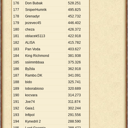
176
Don Bubak
528
.
251
177
SniperHumrik
495
.
825
178
Grenadyr
452
.
732
179
jezevec45
446
.
402
180
cheza
426
.
372
181
oblacek5113
422
.
918
182
ALISA
415
.
782
183
Pan Voda
403
.
627
184
King Richmond
381
.
938
185
ssiimmbbaa
375
.
326
186
Byžda
362
.
918
187
Rambo.DK
341
.
091
188
bido
325
.
741
189
loborabioso
320
.
689
190
kocvara
314
.
273
191
Joe74
311
.
874
192
Gaia1
302
.
244
193
Infipol
291
.
556
194
Kynedril 2
288
.
590