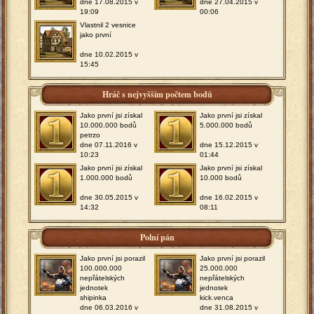
dne 17.08.2015 v
dne 27.04.2015 v
19:09
00:06
Vlastnil 2 vesnice
jako první
dne 10.02.2015 v
15:45
Hráč s nejvyšším počtem bodů
Jako první jsi získal
Jako první jsi získal
10.000.000 bodů
5.000.000 bodů
petrzo
dne 07.11.2016 v
dne 15.12.2015 v
10:23
01:44
Jako první jsi získal
Jako první jsi získal
1.000.000 bodů
10.000 bodů
dne 30.05.2015 v
dne 16.02.2015 v
14:32
08:11
Polní pán
Jako první jsi porazil
Jako první jsi porazil
100.000.000
25.000.000
nepřátelských
nepřátelských
jednotek
jednotek
shipinka
kick.venca
dne 06.03.2016 v
dne 31.08.2015 v