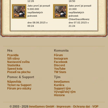
12:26
18:50
Jako první jsi porazil
Jako první jsi porazil
5.000.000
10.000
nepřátelských
nepřátelských
jednotek
jednotek
ChloeGraceMoretz
dne 08.06.2015 v
dne 07.02.2015 v
00:24
21:24
Hra
Komunita
Pravidla
Fórum
Síň slávy
Instagram
Nastavení světa
Facebook
Statistika
Discord
Speed kola
YouTube
Pozadí na plochu
TW Stats
Pomoc & Support
Tým
Nápověda
InnoGames
Ticket na Support
Kariéra
Fórum pro otázky
Support tým
Vývojářský tým
Historie
© 2003 - 2026
InnoGames GmbH
·
Impresum
·
Ochrana dat
·
VOP