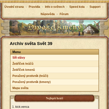
Úvodní strana
-
Pravidla
-
Info o světech
-
Speed kola
-
Support
-
Nápověda
-
Fórum
Archiv světa Svět 39
Menu
Síň slávy
Žebříček hráčů
Žebříček kmenů
Poražený protivník (hráči)
Poražený protivník (kmeny)
Mapa světa
Nejlepší hráči
kick.venca