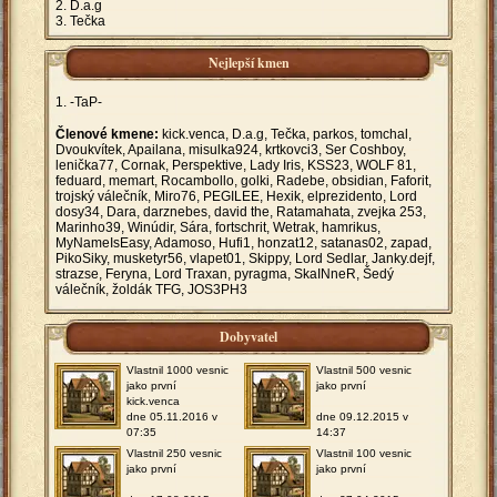
D.a.g
Tečka
Nejlepší kmen
-TaP-
Členové kmene:
kick.venca, D.a.g, Tečka, parkos, tomchal,
Dvoukvítek, Apailana, misulka924, krtkovci3, Ser Coshboy,
lenička77, Cornak, Perspektive, Lady Iris, KSS23, WOLF 81,
feduard, memart, Rocambollo, golki, Radebe, obsidian, Faforit,
trojský válečník, Miro76, PEGILEE, Hexik, elprezidento, Lord
dosy34, Dara, darznebes, david the, Ratamahata, zvejka 253,
Marinho39, Winúdir, Sára, fortschrit, Wetrak, hamrikus,
MyNameIsEasy, Adamoso, Hufi1, honzat12, satanas02, zapad,
PikoSiky, musketyr56, vlapet01, Skippy, Lord Sedlar, Janky.dejf,
strazse, Feryna, Lord Traxan, pyragma, SkaINneR, Šedý
válečník, žoldák TFG, JOS3PH3
Dobyvatel
Vlastnil 1000 vesnic
Vlastnil 500 vesnic
jako první
jako první
kick.venca
dne 05.11.2016 v
dne 09.12.2015 v
07:35
14:37
Vlastnil 250 vesnic
Vlastnil 100 vesnic
jako první
jako první