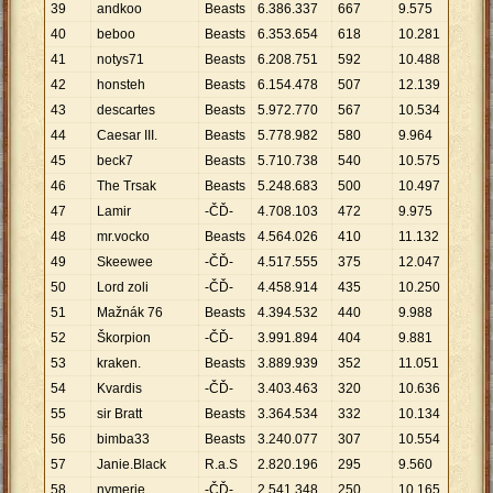
39
andkoo
Beasts
6
.
386
.
337
667
9
.
575
40
beboo
Beasts
6
.
353
.
654
618
10
.
281
41
notys71
Beasts
6
.
208
.
751
592
10
.
488
42
honsteh
Beasts
6
.
154
.
478
507
12
.
139
43
descartes
Beasts
5
.
972
.
770
567
10
.
534
44
Caesar III.
Beasts
5
.
778
.
982
580
9
.
964
45
beck7
Beasts
5
.
710
.
738
540
10
.
575
46
The Trsak
Beasts
5
.
248
.
683
500
10
.
497
47
Lamir
-ČĎ-
4
.
708
.
103
472
9
.
975
48
mr.vocko
Beasts
4
.
564
.
026
410
11
.
132
49
Skeewee
-ČĎ-
4
.
517
.
555
375
12
.
047
50
Lord zoli
-ČĎ-
4
.
458
.
914
435
10
.
250
51
Mažnák 76
Beasts
4
.
394
.
532
440
9
.
988
52
Škorpion
-ČĎ-
3
.
991
.
894
404
9
.
881
53
kraken.
Beasts
3
.
889
.
939
352
11
.
051
54
Kvardis
-ČĎ-
3
.
403
.
463
320
10
.
636
55
sir Bratt
Beasts
3
.
364
.
534
332
10
.
134
56
bimba33
Beasts
3
.
240
.
077
307
10
.
554
57
Janie.Black
R.a.S
2
.
820
.
196
295
9
.
560
58
nymerie
-ČĎ-
2
.
541
.
348
250
10
.
165