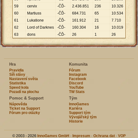
59
cervix
-ČĎ-
2
.
436
.
851
236
10
.
326
60
Martiuss
-ČĎ-
684
.
731
65
10
.
534
61
Lukatione
-ČĎ-
161
.
912
21
7
.
710
62
Lord of Darknes
-ČĎ-
160
.
304
16
10
.
019
63
dons
-ČĎ-
26
1
26
Hra
Komunita
Pravidla
Fórum
Síň slávy
Instagram
Nastavení světa
Facebook
Statistika
Discord
Speed kola
YouTube
Pozadí na plochu
TW Stats
Pomoc & Support
Tým
Nápověda
InnoGames
Ticket na Support
Kariéra
Fórum pro otázky
Support tým
Vývojářský tým
Historie
© 2003 - 2026
InnoGames GmbH
·
Impresum
·
Ochrana dat
·
VOP