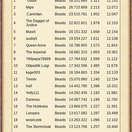
1
*cudla*
Beasts
28
.
201
.
695
2
.
321
12
.
151
2
Mipe
Beasts
26
.
715
.
669
2
.
213
12
.
072
3
.Carentan.
Beasts
23
.
515
.
781
1
.
952
12
.
047
The Dagger of
4
Beasts
22
.
822
.
821
1
.
878
12
.
153
Justice
5
Masrii
Beasts
20
.
151
.
332
1
.
658
12
.
154
6
audiq5
Beasts
19
.
554
.
227
1
.
611
12
.
138
7
Queen Anne
Beasts
18
.
786
.
955
1
.
573
11
.
943
8
The Imperial
Beasts
18
.
681
.
315
1
.
803
10
.
361
9
789pepa78999
Beasts
17
.
784
.
632
1
.
599
11
.
122
10
Odpadlík Luigi
Beasts
17
.
342
.
596
1
.
485
11
.
679
11
kage003
Beasts
16
.
184
.
863
1
.
334
12
.
133
12
Trenér
Beasts
15
.
070
.
960
1
.
240
12
.
154
13
half
Beasts
14
.
442
.
785
1
.
398
10
.
331
14
Yetty111
Beasts
14
.
282
.
435
1
.
192
11
.
982
15
Darenas
Beasts
14
.
087
.
742
1
.
199
11
.
750
16
The Hubkuba
Beasts
13
.
866
.
575
1
.
227
11
.
301
17
Lanqara
Beasts
13
.
617
.
082
1
.
297
10
.
499
18
wowiczek
Beasts
13
.
263
.
322
1
.
096
12
.
102
19
The Stormcloak
Beasts
13
.
123
.
706
1
.
257
10
.
440