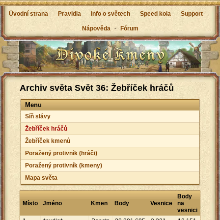
Úvodní strana
-
Pravidla
-
Info o světech
-
Speed kola
-
Support
-
Nápověda
-
Fórum
Archiv světa Svět 36: Žebříček hráčů
Menu
Síň slávy
Žebříček hráčů
Žebříček kmenů
Poražený protivník (hráči)
Poražený protivník (kmeny)
Mapa světa
Body
Místo
Jméno
Kmen
Body
Vesnice
na
vesnici