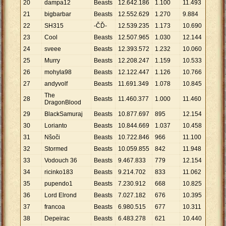
20
dampa12
Beasts
12
.
642
.
186
1
.
100
11
.
493
21
bigbarbar
Beasts
12
.
552
.
629
1
.
270
9
.
884
22
SH315
-ČĎ-
12
.
539
.
235
1
.
173
10
.
690
23
Cool
Beasts
12
.
507
.
965
1
.
030
12
.
144
24
sveee
Beasts
12
.
393
.
572
1
.
232
10
.
060
25
Murry
Beasts
12
.
208
.
247
1
.
159
10
.
533
26
mohyla98
Beasts
12
.
122
.
447
1
.
126
10
.
766
27
andyvolf
Beasts
11
.
691
.
349
1
.
078
10
.
845
The
28
Beasts
11
.
460
.
377
1
.
000
11
.
460
DragonBlood
29
BlackSamuraj
Beasts
10
.
877
.
697
895
12
.
154
30
Lorianto
Beasts
10
.
844
.
669
1
.
037
10
.
458
31
Nšoči
Beasts
10
.
722
.
846
966
11
.
100
32
Stormed
Beasts
10
.
059
.
855
842
11
.
948
33
Vodouch 36
Beasts
9
.
467
.
833
779
12
.
154
34
ricinko183
Beasts
9
.
214
.
702
833
11
.
062
35
pupendo1
Beasts
7
.
230
.
912
668
10
.
825
36
Lord Elrond
Beasts
7
.
027
.
182
676
10
.
395
37
francoa
Beasts
6
.
980
.
515
677
10
.
311
38
Depeirac
Beasts
6
.
483
.
278
621
10
.
440