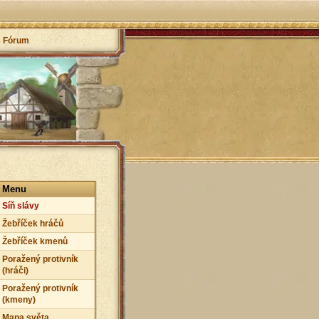
Fórum
Menu
Síň slávy
Žebříček hráčů
Žebříček kmenů
Poražený protivník
(hráči)
Poražený protivník
(kmeny)
Mapa světa