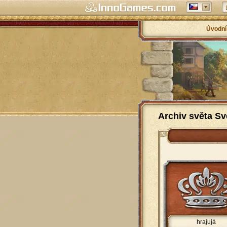
Úvodní
Archiv světa Sv
hrajujá