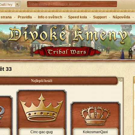
Tribal Wars 2 - nástupce klasiky
Další hry:
Forge of Empires – strategicky napříč věky
 strana
-
Pravidla
-
Info o světech
-
Speed kola
-
Support
-
Nápověda
-
Grepolis – vybuduj svou říši v antickém Řecku
ět 33
Nejlepší hráči
Cinc-gac-gug
KokosmanQaxi