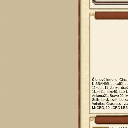
Členové kmene:
Cinc-
NISSAN65, balcaji2, Lo
11kobra11, Jerrys, dra
1koki11, mike40, jack 
Ankona21, Bravo 02, kva
Snih, jakyk, izzi4, bor
Votrelec, Crassuss, ry
Mr.CEO, 19 LORD LE