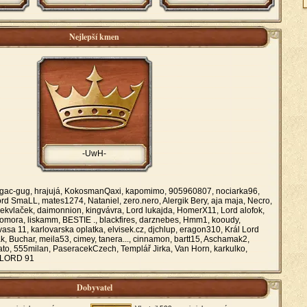
Nejlepší kmen
-UwH-
gac-gug, hrajujá, KokosmanQaxi, kapomimo, 905960807, nociarka96,
rd SmaLL, mates1274, Nataniel, zero.nero, Alergik Bery, aja maja, Necro,
čekvlaček, daimonnion, kingvávra, Lord lukajda, HomerX11, Lord alofok,
komora, liskamm, BESTIE ., blackfires, darznebes, Hmm1, kooudy,
sa 11, karlovarska oplatka, elvisek.cz, djchlup, eragon310, Král Lord
zak, Buchar, meila53, cimey, tanera..., cinnamon, bartt15, Aschamak2,
sato, 555milan, PaseracekCzech, Templář Jirka, Van Horn, karkulko,
SLORD 91
Dobyvatel