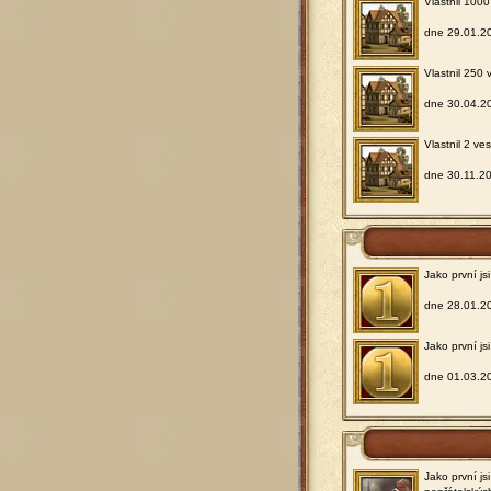
Vlastnil 1000
dne 29.01.2
Vlastnil 250 
dne 30.04.2
Vlastnil 2 ve
dne 30.11.2
Jako první j
dne 28.01.2
Jako první js
dne 01.03.2
Jako první js