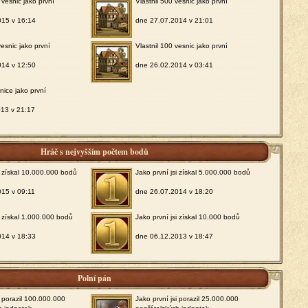
 vesnic jako první
Vlastnil 500 vesnic jako první
015 v 16:14
dne 27.07.2014 v 21:01
vesnic jako první
Vlastnil 100 vesnic jako první
014 v 12:50
dne 26.02.2014 v 03:41
snice jako první
013 v 21:17
Hráč s nejvyšším počtem bodů
si získal 10.000.000 bodů
Jako první jsi získal 5.000.000 bodů
015 v 09:11
dne 26.07.2014 v 18:20
i získal 1.000.000 bodů
Jako první jsi získal 10.000 bodů
014 v 18:33
dne 06.12.2013 v 18:47
Polní pán
i porazil 100.000.000
Jako první jsi porazil 25.000.000