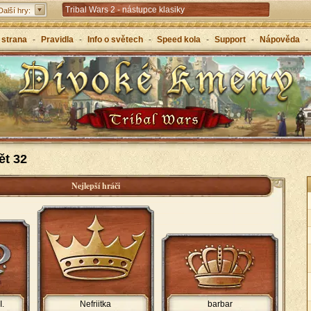
Tribal Wars 2 - nástupce klasiky
Další hry:
Forge of Empires – strategicky napříč věky
 strana
-
Pravidla
-
Info o světech
-
Speed kola
-
Support
-
Nápověda
-
Grepolis – vybuduj svou říši v antickém Řecku
ět 32
Nejlepší hráči
I.
Nefriitka
barbar