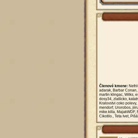
Členové kmene:
Nefri
adarak, Barbar Conan,
martin klingac, Wilks, 
dosy34, zlatíicko, kata
Kralovstvi coko polevy,
mendorf, Urorobos, jiiru
mike.killa, MajakWDF
Cikotilo., Teta Ivet, Piš