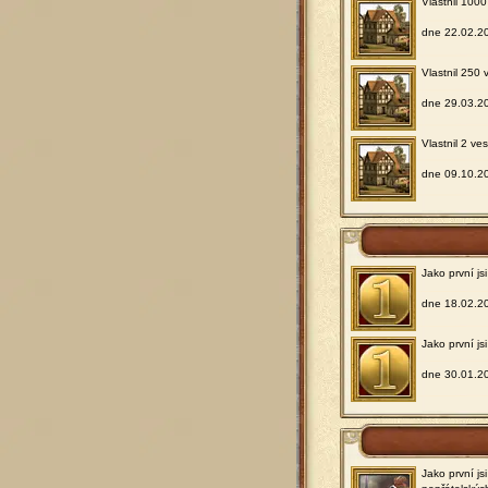
Vlastnil 1000
dne 22.02.2
Vlastnil 250 
dne 29.03.2
Vlastnil 2 ve
dne 09.10.2
Jako první j
dne 18.02.2
Jako první js
dne 30.01.2
Jako první js