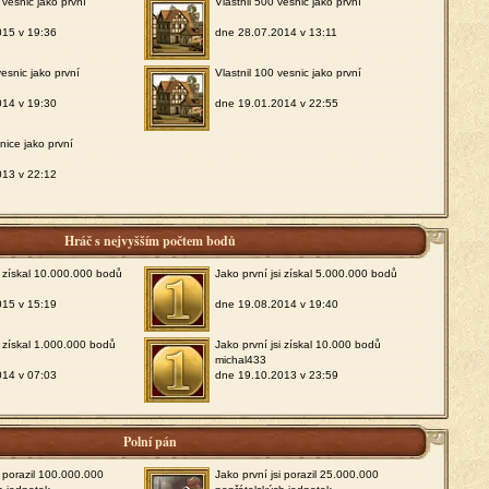
 vesnic jako první
Vlastnil 500 vesnic jako první
015 v 19:36
dne 28.07.2014 v 13:11
vesnic jako první
Vlastnil 100 vesnic jako první
014 v 19:30
dne 19.01.2014 v 22:55
snice jako první
013 v 22:12
Hráč s nejvyšším počtem bodů
si získal 10.000.000 bodů
Jako první jsi získal 5.000.000 bodů
015 v 15:19
dne 19.08.2014 v 19:40
i získal 1.000.000 bodů
Jako první jsi získal 10.000 bodů
michal433
014 v 07:03
dne 19.10.2013 v 23:59
Polní pán
i porazil 100.000.000
Jako první jsi porazil 25.000.000