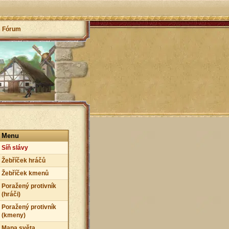
Fórum
Menu
Síň slávy
Žebříček hráčů
Žebříček kmenů
Poražený protivník
(hráči)
Poražený protivník
(kmeny)
Mapa světa