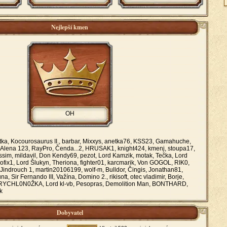
Nejlepší kmen
OH
itka, Kocourosaurus II., barbar, Mixxys, anetka76, KSS23, Gamahuche,
 Alena 123, RayPro, Čenda...2, HRUSAK1, knight424, kmenj, stoupa17,
essim, mildavil, Don Kendy69, pezot, Lord Kamzik, motak, Tečka, Lord
trofix1, Lord Šlukyn, Theriona, fighter01, karcmarik, Von GOGOL, RIK0,
 Jindrouch 1, martin20106199, wolf-m, Bulldor, Čingis, Jonathan81,
na, Sir Fernando III, Važína, Domino 2., rikisoft, otec vladimir, Borje,
, RYCHL0N0ŽKA, Lord kl-vb, Pesopras, Demolition Man, BONTHARD,
ák
Dobyvatel