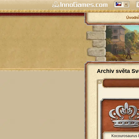
Úvodní
Archiv světa Sv
Kocourosaurus I