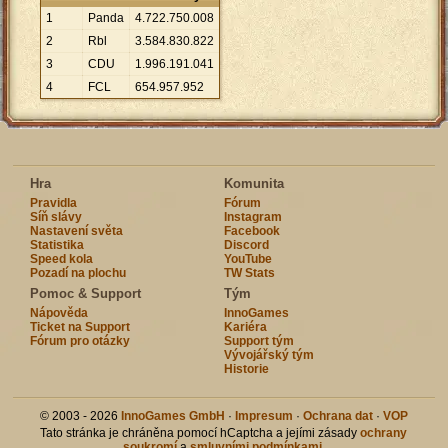
1
Panda
4
.
722
.
750
.
008
2
Rbl
3
.
584
.
830
.
822
3
CDU
1
.
996
.
191
.
041
4
FCL
654
.
957
.
952
Hra
Komunita
Pravidla
Fórum
Síň slávy
Instagram
Nastavení světa
Facebook
Statistika
Discord
Speed kola
YouTube
Pozadí na plochu
TW Stats
Pomoc & Support
Tým
Nápověda
InnoGames
Ticket na Support
Kariéra
Fórum pro otázky
Support tým
Vývojářský tým
Historie
© 2003 - 2026
InnoGames GmbH
·
Impresum
·
Ochrana dat
·
VOP
Tato stránka je chráněna pomocí hCaptcha a jejími zásady
ochrany
soukromí
a
smluvními podmínkami
.