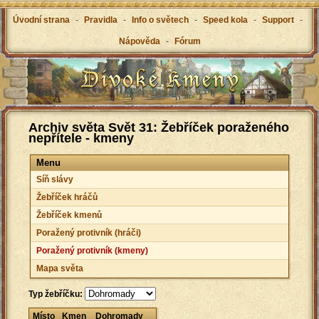
Úvodní strana
-
Pravidla
-
Info o světech
-
Speed kola
-
Support
-
Nápověda
-
Fórum
Archiv světa Svět 31: Žebříček poraženého
nepřítele - kmeny
Menu
Síň slávy
Žebříček hráčů
Žebříček kmenů
Poražený protivník (hráči)
Poražený protivník (kmeny)
Mapa světa
Typ žebříčku:
Místo
Kmen
Dohromady