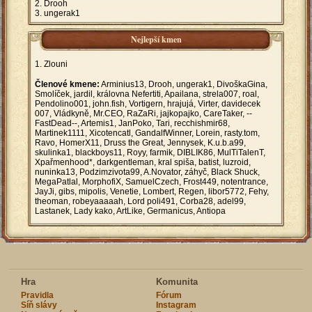
Drooh
ungerak1
Nejlepší kmen
Zlouni
Členové kmene:
Arminius13, Drooh, ungerak1, DivoškaGina,
Smolíček, jardil, královna Nefertiti, Apailana, strela007, roal,
Pendolino001, john.fish, Vortigern, hrajujá, Virter, davidecek
007, Vládkyně, Mr.CEO, RaZaRi, jajkopajko, CareTaker, --
FastDead--, Artemis1, JanPoko, Tari, recchishmir68,
Martinek1111, Xicotencatl, GandalfWinner, Lorein, rasty.tom,
Ravo, HomerX11, Druss the Great, Jennysek, K.u.b.a99,
skulinka1, blackboys11, Royy, farmik, DIBLIK86, MulTiTalenT,
Xpařmenhood*, darkgentleman, kral spiša, batist, luzroid,
nuninka13, Podzimzivota99, A.Novator, záhyč, Black Shuck,
MegaPatlal, MorphofiX, SamuelCzech, Frost449, notentrance,
JayJi, gibs, mipolis, Venetie, Lombert, Regen, libor5772, Fehy,
theoman, robeyaaaaah, Lord poli491, Corba28, adel99,
Lastanek, Lady kako, ArtLike, Germanicus, Antiopa
Hra
Komunita
Pravidla
Fórum
Síň slávy
Instagram