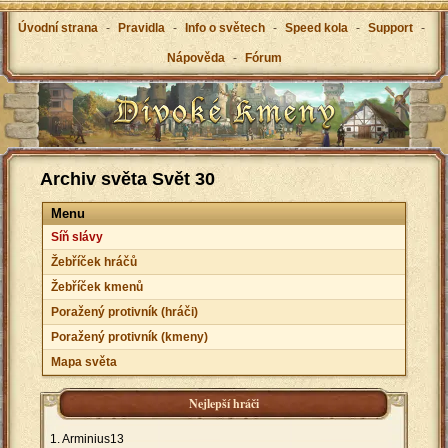
Úvodní strana
-
Pravidla
-
Info o světech
-
Speed kola
-
Support
-
Nápověda
-
Fórum
Archiv světa Svět 30
Menu
Síň slávy
Žebříček hráčů
Žebříček kmenů
Poražený protivník (hráči)
Poražený protivník (kmeny)
Mapa světa
Nejlepší hráči
Arminius13