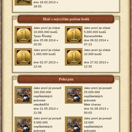
dne 18.02.2013 v
18:03
Hráč s nejvyšším počtem bodů
Jako první jsi získal
Jako první jsi získal
10.000.000 bodů
5.000.000 bodů
Tyran Římský
BananaStrike
dne 25.08.2014 v
dne 06.02.2014 v
20:50
07:13
Jako první jsi získal
Jako první jsi získal
1.000.000 bodů
10.000 bodů
dne 02.07.2013 v
dne 27.02.2013 v
12:44
12:35
Polní pán
Jako první jsi porazil
Jako první jsi porazil
100.000.000
25.000.000
nepřátelských
nepřátelských
jednotek
jednotek
misulka924
Mistr chaosu
dne 21.05.2014 v
dne 01.09.2013 v
21:58
00:03
Jako první jsi porazil
Jako první jsi porazil
5.000.000
10.000
nepřátelských
nepřátelských
jednotek
jednotek