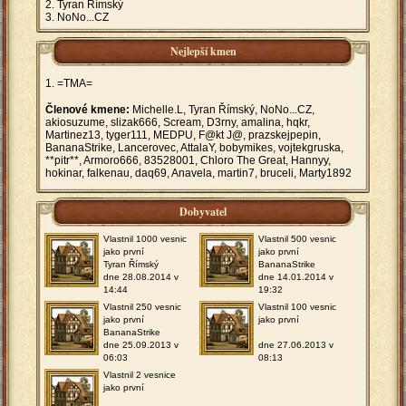
Tyran Římský
NoNo...CZ
Nejlepší kmen
=TMA=
Členové kmene:
Michelle.L, Tyran Římský, NoNo...CZ,
akiosuzume, slizak666, Scream, D3rny, amalina, hqkr,
Martinez13, tyger111, MEDPU, F@kt J@, prazskejpepin,
BananaStrike, Lancerovec, AttalaY, bobymikes, vojtekgruska,
**pitr**, Armoro666, 83528001, Chloro The Great, Hannyy,
hokinar, falkenau, daq69, Anavela, martin7, bruceli, Marty1892
Dobyvatel
Vlastnil 1000 vesnic
Vlastnil 500 vesnic
jako první
jako první
Tyran Římský
BananaStrike
dne 28.08.2014 v
dne 14.01.2014 v
14:44
19:32
Vlastnil 250 vesnic
Vlastnil 100 vesnic
jako první
jako první
BananaStrike
dne 25.09.2013 v
dne 27.06.2013 v
06:03
08:13
Vlastnil 2 vesnice
jako první