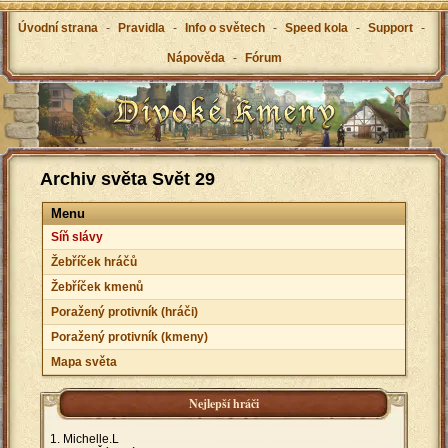
Úvodní strana
-
Pravidla
-
Info o světech
-
Speed kola
-
Support
-
Nápověda
-
Fórum
Archiv světa Svět 29
Menu
Síň slávy
Žebříček hráčů
Žebříček kmenů
Poražený protivník (hráči)
Poražený protivník (kmeny)
Mapa světa
Nejlepší hráči
Michelle.L