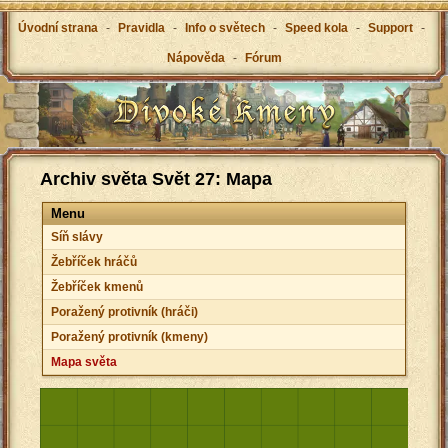
Úvodní strana
-
Pravidla
-
Info o světech
-
Speed kola
-
Support
-
Nápověda
-
Fórum
Archiv světa Svět 27: Mapa
Menu
Síň slávy
Žebříček hráčů
Žebříček kmenů
Poražený protivník (hráči)
Poražený protivník (kmeny)
Mapa světa