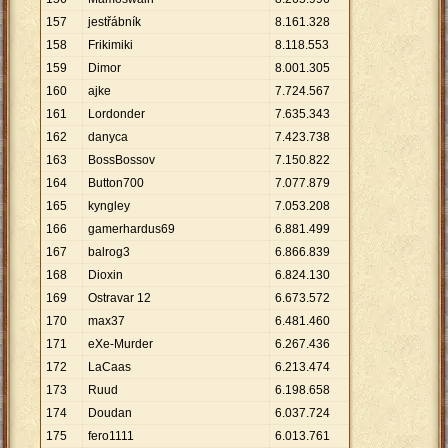
157
jestřábník
8
.
161
.
328
158
Frikimiki
8
.
118
.
553
159
Dimor
8
.
001
.
305
160
ajke
7
.
724
.
567
161
Lordonder
7
.
635
.
343
162
danyca
7
.
423
.
738
163
BossBossov
7
.
150
.
822
164
Button700
7
.
077
.
879
165
kyngley
7
.
053
.
208
166
gamerhardus69
6
.
881
.
499
167
balrog3
6
.
866
.
839
168
Dioxin
6
.
824
.
130
169
Ostravar 12
6
.
673
.
572
170
max37
6
.
481
.
460
171
eXe-Murder
6
.
267
.
436
172
LaCaas
6
.
213
.
474
173
Ruud
6
.
198
.
658
174
Doudan
6
.
037
.
724
175
fero1111
6
.
013
.
761