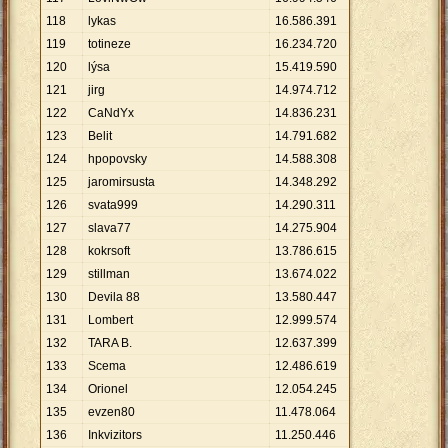
118
lykas
16
.
586
.
391
119
totineze
16
.
234
.
720
120
lýsa
15
.
419
.
590
121
jirg
14
.
974
.
712
122
CaNdYx
14
.
836
.
231
123
Belit
14
.
791
.
682
124
hpopovsky
14
.
588
.
308
125
jaromirsusta
14
.
348
.
292
126
svata999
14
.
290
.
311
127
slava77
14
.
275
.
904
128
kokrsoft
13
.
786
.
615
129
stillman
13
.
674
.
022
130
Devila 88
13
.
580
.
447
131
Lombert
12
.
999
.
574
132
TARA B.
12
.
637
.
399
133
Scema
12
.
486
.
619
134
Orionel
12
.
054
.
245
135
evzen80
11
.
478
.
064
136
Inkvizitors
11
.
250
.
446