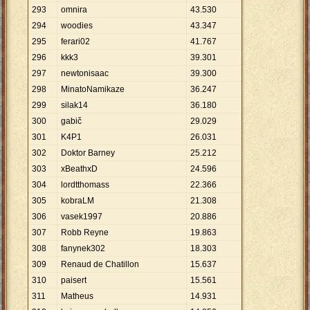
293
omnira
43
.
530
294
woodies
43
.
347
295
ferari02
41
.
767
296
kkk3
39
.
301
297
newtonisaac
39
.
300
298
MinatoNamikaze
36
.
247
299
silak14
36
.
180
300
gabič
29
.
029
301
K4P1
26
.
031
302
Doktor Barney
25
.
212
303
xBeathxD
24
.
596
304
lordtthomass
22
.
366
305
kobraLM
21
.
308
306
vasek1997
20
.
886
307
Robb Reyne
19
.
863
308
fanynek302
18
.
303
309
Renaud de Chatillon
15
.
637
310
paisert
15
.
561
311
Matheus
14
.
931