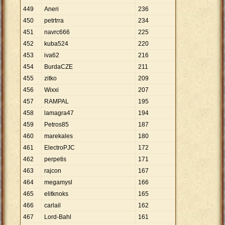
449
Aneri
236
450
petrtrra
234
451
navrc666
225
452
kuba524
220
453
iva62
216
454
BurdaCZE
211
455
zitko
209
456
Wixxi
207
457
RAMPAL
195
458
lamagra47
194
459
Petros85
187
460
marekales
180
461
ElectroPJC
172
462
perpetis
171
463
rajcon
167
464
megamysl
166
465
elitknoks
165
466
carlail
162
467
Lord-Bahl
161