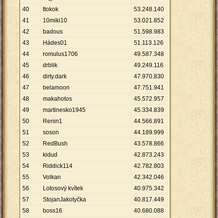
40
ttokok
53
.
248
.
140
41
10miki10
53
.
021
.
852
42
badous
51
.
598
.
983
43
Hádes01
51
.
113
.
126
44
romulus1706
49
.
587
.
348
45
drblik
49
.
249
.
116
46
dirty.dark
47
.
970
.
830
47
belamoon
47
.
751
.
941
48
makahotos
45
.
572
.
957
49
martinesko1945
45
.
334
.
839
50
Renin1
44
.
566
.
891
51
soson
44
.
189
.
999
52
RedBush
43
.
578
.
866
53
kidud
42
.
873
.
243
54
Riddick114
42
.
782
.
803
55
Volkan
42
.
342
.
046
56
Lotosový kvítek
40
.
975
.
342
57
StojanJakotyčka
40
.
817
.
449
58
boss16
40
.
680
.
088