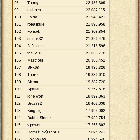
98
Thong
22
.
983
.
309
99
mkbbch
22
.
082
.
115
100
Lajda
21
.
949
.
421
101
robaskure
21
.
891
.
958
102
Forisek
21
.
808
.
854
103
smrtak32
21
.
326
.
476
104
Ječmíínek
21
.
216
.
596
105
fefi2210
21
.
066
.
778
106
Mastnour
20
.
385
.
452
107
Styx68
19
.
932
.
326
108
Thor66
19
.
836
.
610
109
Akimo
19
.
387
.
720
110
Apailana
19
.
252
.
518
111
lone wolf
18
.
899
.
363
112
Broza92
18
.
402
.
338
113
King Light
17
.
993
.
002
114
BubbleSinner
17
.
989
.
754
115
v.power
17
.
255
.
603
116
Domažlickýradni10
17
.
094
.
241
117
LoviNwOw
16
.
994
.
546