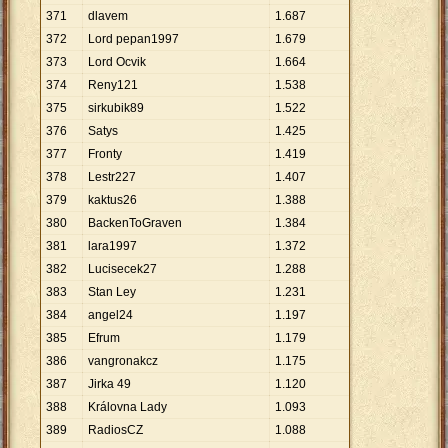
371
dlavem
1
.
687
372
Lord pepan1997
1
.
679
373
Lord Ocvik
1
.
664
374
Reny121
1
.
538
375
sirkubik89
1
.
522
376
Satys
1
.
425
377
Fronty
1
.
419
378
Lestr227
1
.
407
379
kaktus26
1
.
388
380
BackenToGraven
1
.
384
381
lara1997
1
.
372
382
Lucisecek27
1
.
288
383
Stan Ley
1
.
231
384
angel24
1
.
197
385
Efrum
1
.
179
386
vangronakcz
1
.
175
387
Jirka 49
1
.
120
388
Královna Lady
1
.
093
389
RadiosCZ
1
.
088