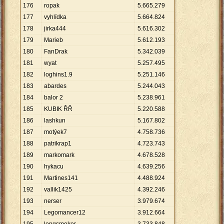
176
ropak
5
.
665
.
279
177
vyhlídka
5
.
664
.
824
178
jirka444
5
.
616
.
302
179
Marieb
5
.
612
.
193
180
FanDrak
5
.
342
.
039
181
wyat
5
.
257
.
495
182
loghins1.9
5
.
251
.
146
183
abardes
5
.
244
.
043
184
balor 2
5
.
238
.
961
185
KUBIK ŘŘ
5
.
220
.
588
186
lashkun
5
.
167
.
802
187
motýek7
4
.
758
.
736
188
patrikrap1
4
.
723
.
743
189
markomark
4
.
678
.
528
190
hykacu
4
.
639
.
256
191
Martines141
4
.
488
.
924
192
vallik1425
4
.
392
.
246
193
nerser
3
.
979
.
674
194
Legomancer12
3
.
912
.
664