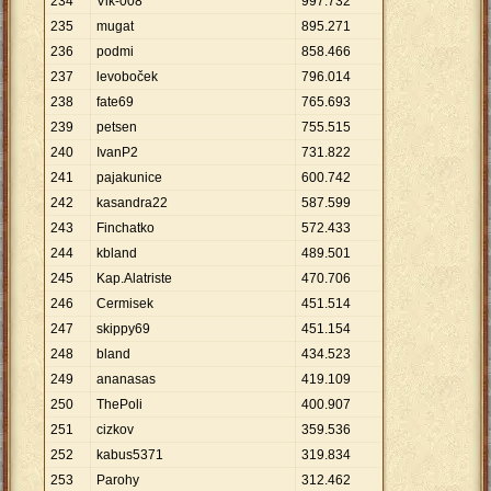
234
Vlk-008
997
.
732
235
mugat
895
.
271
236
podmi
858
.
466
237
levoboček
796
.
014
238
fate69
765
.
693
239
petsen
755
.
515
240
IvanP2
731
.
822
241
pajakunice
600
.
742
242
kasandra22
587
.
599
243
Finchatko
572
.
433
244
kbland
489
.
501
245
Kap.Alatriste
470
.
706
246
Cermisek
451
.
514
247
skippy69
451
.
154
248
bland
434
.
523
249
ananasas
419
.
109
250
ThePoli
400
.
907
251
cizkov
359
.
536
252
kabus5371
319
.
834
253
Parohy
312
.
462