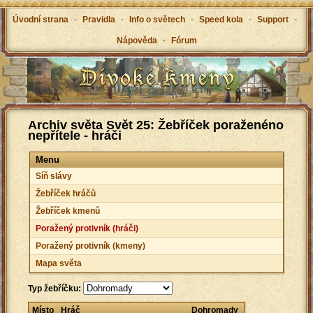
Úvodní strana
-
Pravidla
-
Info o světech
-
Speed kola
-
Support
-
Nápověda
-
Fórum
Archiv světa Svět 25: Žebříček poraženéno
nepřítele - hráči
Menu
Síň slávy
Žebříček hráčů
Žebříček kmenů
Poražený protivník (hráči)
Poražený protivník (kmeny)
Mapa světa
Typ žebříčku:
Místo
Hráč
Dohromady