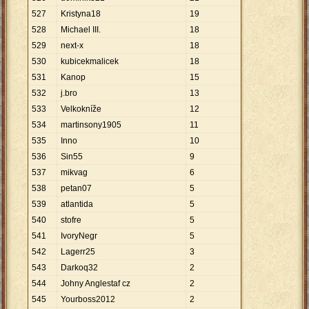
527
Kristyna18
19
528
Michael III.
18
529
next-x
18
530
kubicekmalicek
18
531
Kanop
15
532
j.bro
13
533
Velkokníže
12
534
martinsony1905
11
535
Inno
10
536
Sin55
9
537
mikvag
6
538
petan07
5
539
atlantida
5
540
stofre
5
541
IvoryNegr
5
542
Lagerr25
3
543
Darkoq32
2
544
Johny Anglestaf cz
2
545
Yourboss2012
2