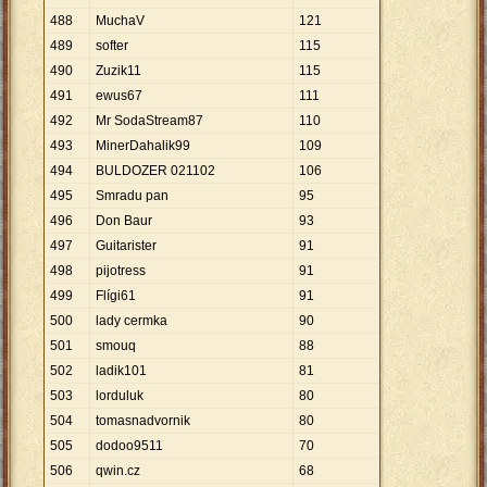
488
MuchaV
121
489
softer
115
490
Zuzik11
115
491
ewus67
111
492
Mr SodaStream87
110
493
MinerDahalik99
109
494
BULDOZER 021102
106
495
Smradu pan
95
496
Don Baur
93
497
Guitarister
91
498
pijotress
91
499
Flígi61
91
500
lady cermka
90
501
smouq
88
502
ladik101
81
503
lorduluk
80
504
tomasnadvornik
80
505
dodoo9511
70
506
qwin.cz
68