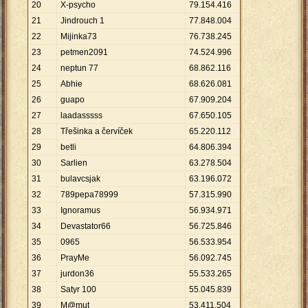
20
X-psycho
79
.
154
.
416
21
Jindrouch 1
77
.
848
.
004
22
Mijinka73
76
.
738
.
245
23
petmen2091
74
.
524
.
996
24
neptun 77
68
.
862
.
116
25
Abhie
68
.
626
.
081
26
guapo
67
.
909
.
204
27
laadasssss
67
.
650
.
105
28
Třešinka a červíček
65
.
220
.
112
29
betli
64
.
806
.
394
30
Sarlien
63
.
278
.
504
31
bulavcsjak
63
.
196
.
072
32
789pepa78999
57
.
315
.
990
33
Ignoramus
56
.
934
.
971
34
Devastator66
56
.
725
.
846
35
0965
56
.
533
.
954
36
PrayMe
56
.
092
.
745
37
jurdon36
55
.
533
.
265
38
Satyr 100
55
.
045
.
839
39
M@mut
53
.
411
.
504