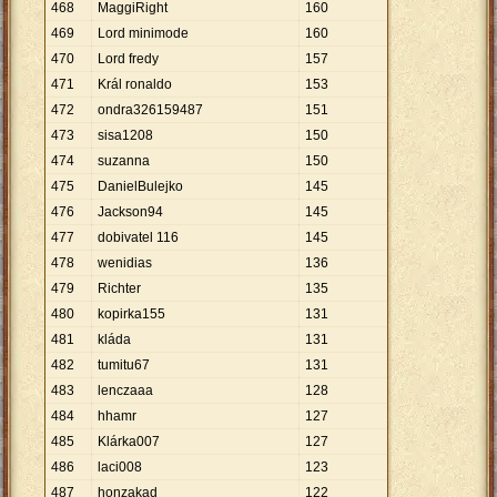
468
MaggiRight
160
469
Lord minimode
160
470
Lord fredy
157
471
Král ronaldo
153
472
ondra326159487
151
473
sisa1208
150
474
suzanna
150
475
DanielBulejko
145
476
Jackson94
145
477
dobivatel 116
145
478
wenidias
136
479
Richter
135
480
kopirka155
131
481
kláda
131
482
tumitu67
131
483
lenczaaa
128
484
hhamr
127
485
Klárka007
127
486
laci008
123
487
honzakad
122