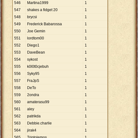
546
Martina1999
1
547
shakes a fidget 20
1
548
brycsi
1
549
Frederick Babarossa
1
550
Joe Gemin
1
551
lordtom00
1
552
Diego1
1
553
DaveBean
1
554
sykost
1
555
k0l0t0cjebuh
1
556
Syky95
1
557
FraJpS
1
558
DeTo
1
559
2ondra
1
560
amaterasu99
1
561
aley
1
562
patrikda
1
563
Debbie.charlie
1
564
jirak4
1
565
Triptolemos
1