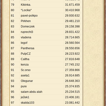
79
Kikinka.
31
.
671
.
459
80
*Locika*
30
.
410
.
968
81
pavel-polkpo
29
.
930
.
632
82
Pirkhen
29
.
481
.
210
83
Domeczek
29
.
158
.
398
84
ruprecht3
28
.
831
.
422
85
vladena
28
.
714
.
665
86
legof
28
.
560
.
564
87
Pantheraa
28
.
550
.
656
88
PulpCZ
28
.
223
.
922
89
Caltha
27
.
816
.
648
90
kenza
27
.
745
.
152
91
Sc.orso
27
.
359
.
866
92
aseta1
26
.
914
.
685
93
Olegunar
26
.
648
.
363
94
pure
25
.
374
.
935
95
salam abdu alah
25
.
234
.
515
96
ježek1
23
.
406
.
181
97
skalda103
23
.
081
.
442