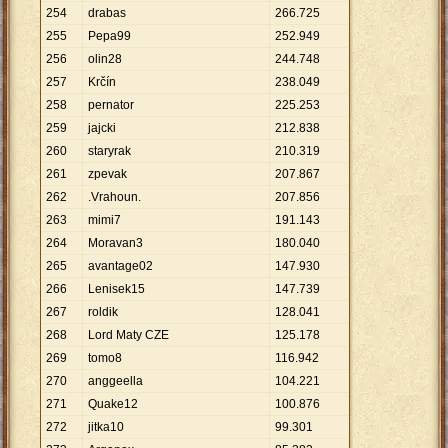
254
drabas
266
.
725
255
Pepa99
252
.
949
256
olin28
244
.
748
257
Krčín
238
.
049
258
pernator
225
.
253
259
jajcki
212
.
838
260
staryrak
210
.
319
261
zpevak
207
.
867
262
.Vrahoun.
207
.
856
263
mimi7
191
.
143
264
Moravan3
180
.
040
265
avantage02
147
.
930
266
Lenisek15
147
.
739
267
roldik
128
.
041
268
Lord Maty CZE
125
.
178
269
tomo8
116
.
942
270
anggeella
104
.
221
271
Quake12
100
.
876
272
jitka10
99
.
301