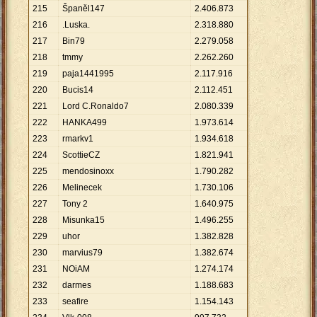
215
Španěl147
2
.
406
.
873
216
.Luska.
2
.
318
.
880
217
Bin79
2
.
279
.
058
218
tmmy
2
.
262
.
260
219
paja1441995
2
.
117
.
916
220
Bucis14
2
.
112
.
451
221
Lord C.Ronaldo7
2
.
080
.
339
222
HANKA499
1
.
973
.
614
223
rmarkv1
1
.
934
.
618
224
ScottieCZ
1
.
821
.
941
225
mendosinoxx
1
.
790
.
282
226
Melinecek
1
.
730
.
106
227
Tony 2
1
.
640
.
975
228
Misunka15
1
.
496
.
255
229
uhor
1
.
382
.
828
230
marvius79
1
.
382
.
674
231
NOiAM
1
.
274
.
174
232
darmes
1
.
188
.
683
233
seafire
1
.
154
.
143