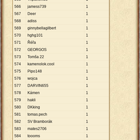
566
jamess739
1
567
Deer
1
568
adiss
1
569
ginnybellagilbert
1
570
hghg101
1
571
Řéřa
1
572
GEORGOS
1
573
Tomša 22
1
574
kamenolok.cool
1
575
Pipo148
1
576
wojca
1
577
DARVIN655
1
578
Kámen
1
579
hakli
1
580
DKking
1
581
tomas.pech
1
582
SV Bramborák
1
583
mates2706
1
584
toooms
1