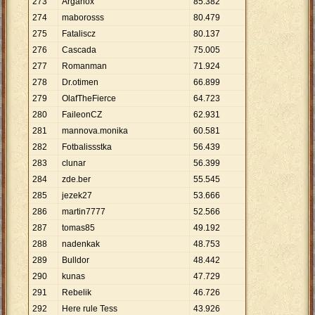
273
Arganox
85
.
382
274
maborosss
80
.
479
275
Fataliscz
80
.
137
276
Cascada
75
.
005
277
Romanman
71
.
924
278
Dr.otimen
66
.
899
279
OlafTheFierce
64
.
723
280
FaileonCZ
62
.
931
281
mannova.monika
60
.
581
282
Fotbalissstka
56
.
439
283
clunar
56
.
399
284
zde.ber
55
.
545
285
jezek27
53
.
666
286
martin7777
52
.
566
287
tomas85
49
.
192
288
nadenkak
48
.
753
289
Bulldor
48
.
442
290
kunas
47
.
729
291
Rebelik
46
.
726
292
Here rule Tess
43
.
926