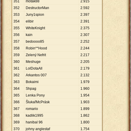
351
motak88
2
.
915
352
DestructorMan
2
.
592
353
Juny1spion
2
.
397
354
elibir
2
.
391
355
WhiteKnight
2
.
375
356
kain
2
.
307
357
bedoooo85
2
.
252
358
Robin**Hood
2
.
244
359
Zelený Nefrit
2
.
217
360
Meshuge
2
.
205
361
LolDotaAll
2
.
179
362
Arkantos 007
2
.
132
363
Bokaimi
1
.
979
364
Shpag
1
.
960
365
Lenka Pony
1
.
954
366
ŠlukařMcPrásk
1
.
903
367
romario
1
.
899
368
kadlik1995
1
.
862
369
hanibal 96
1
.
800
370
johny anglestaf
1
.
754