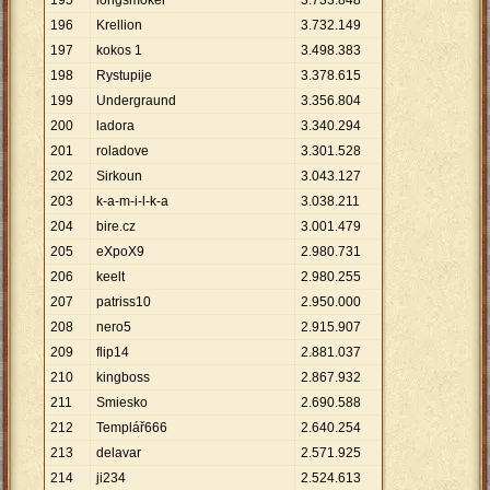
195
longsmoker
3
.
733
.
848
196
Krellion
3
.
732
.
149
197
kokos 1
3
.
498
.
383
198
Rystupije
3
.
378
.
615
199
Undergraund
3
.
356
.
804
200
ladora
3
.
340
.
294
201
roladove
3
.
301
.
528
202
Sirkoun
3
.
043
.
127
203
k-a-m-i-l-k-a
3
.
038
.
211
204
bire.cz
3
.
001
.
479
205
eXpoX9
2
.
980
.
731
206
keelt
2
.
980
.
255
207
patriss10
2
.
950
.
000
208
nero5
2
.
915
.
907
209
flip14
2
.
881
.
037
210
kingboss
2
.
867
.
932
211
Smiesko
2
.
690
.
588
212
Templář666
2
.
640
.
254
213
delavar
2
.
571
.
925
214
ji234
2
.
524
.
613