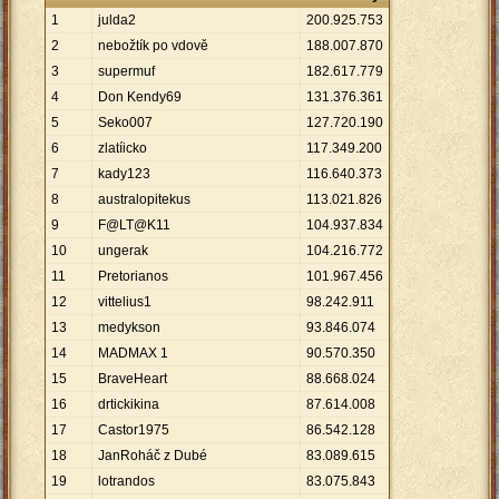
1
julda2
200
.
925
.
753
2
nebožtík po vdově
188
.
007
.
870
3
supermuf
182
.
617
.
779
4
Don Kendy69
131
.
376
.
361
5
Seko007
127
.
720
.
190
6
zlatíicko
117
.
349
.
200
7
kady123
116
.
640
.
373
8
australopitekus
113
.
021
.
826
9
F@LT@K11
104
.
937
.
834
10
ungerak
104
.
216
.
772
11
Pretorianos
101
.
967
.
456
12
vittelius1
98
.
242
.
911
13
medykson
93
.
846
.
074
14
MADMAX 1
90
.
570
.
350
15
BraveHeart
88
.
668
.
024
16
drtickikina
87
.
614
.
008
17
Castor1975
86
.
542
.
128
18
JanRoháč z Dubé
83
.
089
.
615
19
lotrandos
83
.
075
.
843