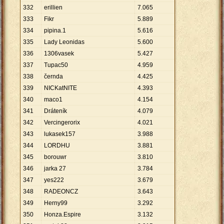
332
erillien
7
.
065
333
Fikr
5
.
889
334
pipina.1
5
.
616
335
Lady Leonidas
5
.
600
336
1306vasek
5
.
427
337
Tupac50
4
.
959
338
černda
4
.
425
339
NICKatNITE
4
.
393
340
maco1
4
.
154
341
Dráteník
4
.
079
342
Vercingerorix
4
.
021
343
lukasek157
3
.
988
344
LORDHU
3
.
881
345
borouwr
3
.
810
346
jarka 27
3
.
784
347
yes222
3
.
679
348
RADEONCZ
3
.
643
349
Herny99
3
.
292
350
Honza.Espire
3
.
132