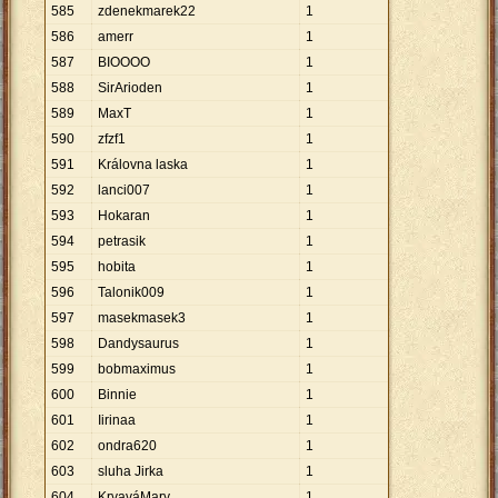
585
zdenekmarek22
1
586
amerr
1
587
BIOOOO
1
588
SirArioden
1
589
MaxT
1
590
zfzf1
1
591
Královna laska
1
592
lanci007
1
593
Hokaran
1
594
petrasik
1
595
hobita
1
596
Talonik009
1
597
masekmasek3
1
598
Dandysaurus
1
599
bobmaximus
1
600
Binnie
1
601
Iirinaa
1
602
ondra620
1
603
sluha Jirka
1
604
KrvaváMary
1