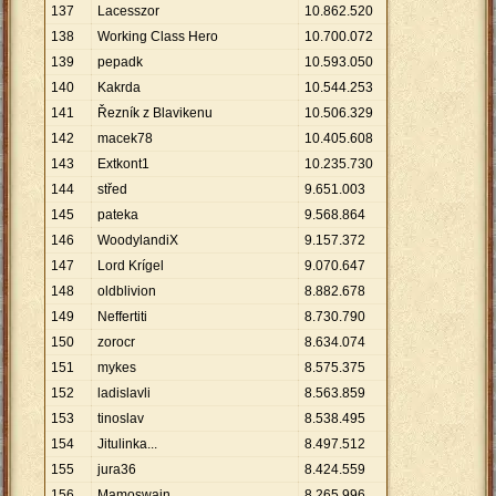
137
Lacesszor
10
.
862
.
520
138
Working Class Hero
10
.
700
.
072
139
pepadk
10
.
593
.
050
140
Kakrda
10
.
544
.
253
141
Řezník z Blavikenu
10
.
506
.
329
142
macek78
10
.
405
.
608
143
Extkont1
10
.
235
.
730
144
střed
9
.
651
.
003
145
pateka
9
.
568
.
864
146
WoodylandiX
9
.
157
.
372
147
Lord Krígel
9
.
070
.
647
148
oldblivion
8
.
882
.
678
149
Neffertiti
8
.
730
.
790
150
zorocr
8
.
634
.
074
151
mykes
8
.
575
.
375
152
ladislavli
8
.
563
.
859
153
tinoslav
8
.
538
.
495
154
Jitulinka...
8
.
497
.
512
155
jura36
8
.
424
.
559
156
Mamoswain
8
.
265
.
996