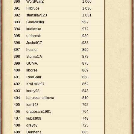
390
WordWarZ
1
.
060
391
Filbruce
1
.
036
392
stansilav123
1
.
031
393
GodMaster
992
394
kudlanka
972
395
radarcak
939
396
JuchelCZ
938
397
hesner
899
398
SigmaCA
879
399
GUMA.
875
400
liborse
869
401
RedGour
868
402
Král miki97
862
403
korny98
843
404
baruskamalikova
810
405
tom143
792
406
dragosani1981
764
407
kubík909
748
408
greyoy
725
409
Derthena
685