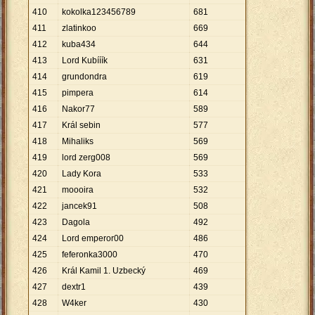
410
kokolka123456789
681
411
zlatinkoo
669
412
kuba434
644
413
Lord Kubííík
631
414
grundondra
619
415
pimpera
614
416
Nakor77
589
417
Král sebin
577
418
Mihaliks
569
419
lord zerg008
569
420
Lady Kora
533
421
moooira
532
422
jancek91
508
423
Dagola
492
424
Lord emperor00
486
425
feferonka3000
470
426
Král Kamil 1. Uzbecký
469
427
dextr1
439
428
W4ker
430