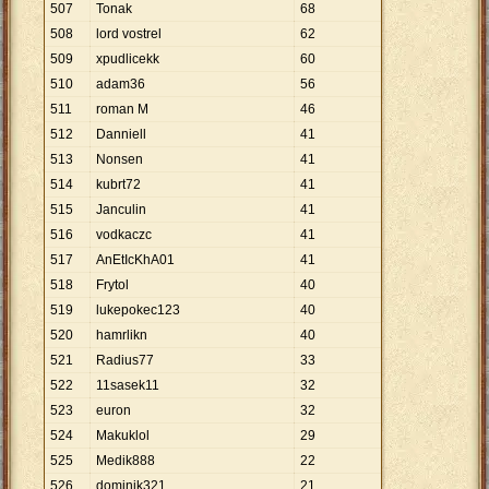
507
Tonak
68
508
lord vostrel
62
509
xpudlicekk
60
510
adam36
56
511
roman M
46
512
Danniell
41
513
Nonsen
41
514
kubrt72
41
515
Janculin
41
516
vodkaczc
41
517
AnEtIcKhA01
41
518
Frytol
40
519
lukepokec123
40
520
hamrlikn
40
521
Radius77
33
522
11sasek11
32
523
euron
32
524
Makuklol
29
525
Medik888
22
526
dominik321
21