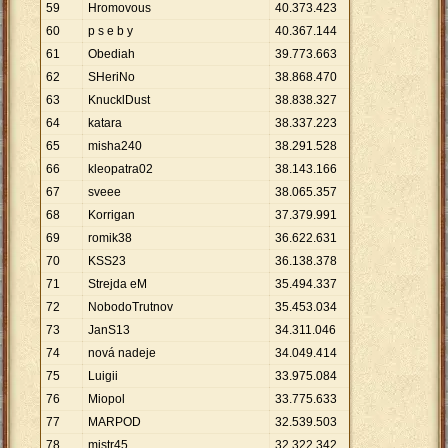
59
Hromovous
40
.
373
.
423
60
p s e b y
40
.
367
.
144
61
Obediah
39
.
773
.
663
62
SHeriNo
38
.
868
.
470
63
KnucklDust
38
.
838
.
327
64
katara
38
.
337
.
223
65
misha240
38
.
291
.
528
66
kleopatra02
38
.
143
.
166
67
sveee
38
.
065
.
357
68
Korrigan
37
.
379
.
991
69
romik38
36
.
622
.
631
70
KSS23
36
.
138
.
378
71
Strejda eM
35
.
494
.
337
72
NobodoTrutnov
35
.
453
.
034
73
JanS13
34
.
311
.
046
74
nová nadeje
34
.
049
.
414
75
Luigii
33
.
975
.
084
76
Miopol
33
.
775
.
633
77
MARPOD
32
.
539
.
503
78
mistr45
32
.
322
.
342