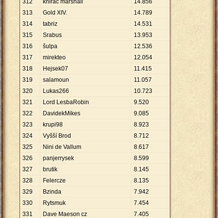
312
knirac marshall
14
.
856
313
Gold XIV.
14
.
789
314
tabriz
14
.
531
315
Srabus
13
.
953
316
šulpa
12
.
536
317
mirekteo
12
.
054
318
Hejsek07
11
.
415
319
salamoun
11
.
057
320
Lukas266
10
.
723
321
Lord LesbaRobin
9
.
520
322
DavidekMikes
9
.
085
323
krupi98
8
.
923
324
Vyšší Brod
8
.
712
325
Nini de Vallum
8
.
617
326
panjerrysek
8
.
599
327
brutik
8
.
145
328
Felercze
8
.
135
329
Bzinda
7
.
942
330
Rytsmuk
7
.
454
331
Dave Maeson cz
7
.
405