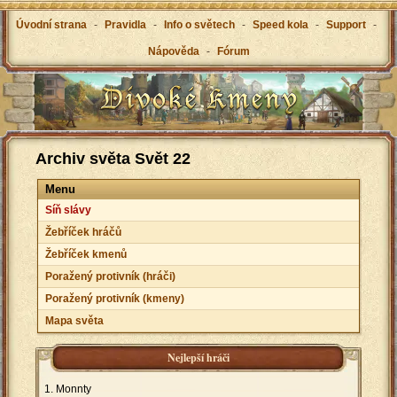
Úvodní strana
-
Pravidla
-
Info o světech
-
Speed kola
-
Support
-
Nápověda
-
Fórum
Archiv světa Svět 22
Menu
Síň slávy
Žebříček hráčů
Žebříček kmenů
Poražený protivník (hráči)
Poražený protivník (kmeny)
Mapa světa
Nejlepší hráči
Monnty