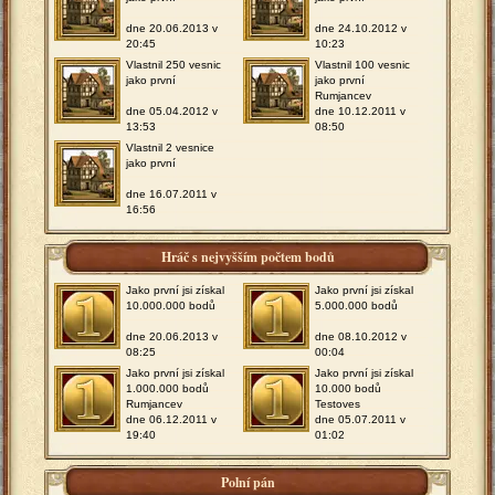
dne 20.06.2013 v
dne 24.10.2012 v
20:45
10:23
Vlastnil 250 vesnic
Vlastnil 100 vesnic
jako první
jako první
Rumjancev
dne 05.04.2012 v
dne 10.12.2011 v
13:53
08:50
Vlastnil 2 vesnice
jako první
dne 16.07.2011 v
16:56
Hráč s nejvyšším počtem bodů
Jako první jsi získal
Jako první jsi získal
10.000.000 bodů
5.000.000 bodů
dne 20.06.2013 v
dne 08.10.2012 v
08:25
00:04
Jako první jsi získal
Jako první jsi získal
1.000.000 bodů
10.000 bodů
Rumjancev
Testoves
dne 06.12.2011 v
dne 05.07.2011 v
19:40
01:02
Polní pán