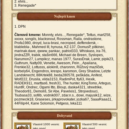
elvis...
Renegade*
Nejlepší kmen
DPN
Členové kmene:
Monnty, elvis..., Renegade*, Tettus, mart258,
xxoxx, songils, blacksnout, Rossman, Raila, ondrastone,
Profa1980, droyd, luca-brasi, necroped, deffendersk, -
blablebla-, Mahmed III, hynusa, KZ-137, DomusP, pitkinec,
marinak.dave, qwww, pankac, patriot333, Whiskass, ira-76,
jindraZZR, trabik, stašin666, Michael de Breen, Syslopes,
Narumon27, Lumpikcz, manas 1977, SurasDrak, Lamir, pipik23,
Guthrum, Natty09, Venetie, Awesom, Pein.., Apailana,
Frenkie32, Lottusss, alokin8, charonnn, Růžový mazlíček,
korbely64, Engendros, krespo, karomon, Grey Shadow, Letzte
Landsknecht, 88Krtek88, beda280578, peškáda, Anifest,
Wolf222, Drusila, vilda3153, RadimPot, fly63, Hexik,
RADEK911, marttas6, fresh31, The hunter, KingTomo, Artegus,
HuntR, Ondrec, Ogami Itto, Bloup, daska4321, streetrike,
Theodor81, Demoliš, Sir Abe, Pavelxis1, Strojvedouci,
Tsubasa33, sofilb, vodnik007, zdar.n.s., dowi, majusik12, wize,
pozmecik18, Graseses, jirkaprovokater, jozka67, SaaaRaaa11,
44Filip44, Kane Solomon, Petgess, Ivka111
Dobyvatel
Vlastnil 1000 vesnic
Vlastnil 500 vesnic
jako první
jako první