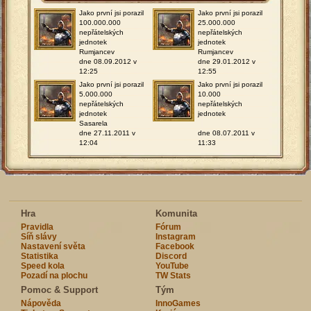
Jako první jsi porazil
Jako první jsi porazil
100.000.000
25.000.000
nepřátelských
nepřátelských
jednotek
jednotek
Rumjancev
Rumjancev
dne 08.09.2012 v
dne 29.01.2012 v
12:25
12:55
Jako první jsi porazil
Jako první jsi porazil
5.000.000
10.000
nepřátelských
nepřátelských
jednotek
jednotek
Sasarela
dne 27.11.2011 v
dne 08.07.2011 v
12:04
11:33
Hra
Komunita
Pravidla
Fórum
Síň slávy
Instagram
Nastavení světa
Facebook
Statistika
Discord
Speed kola
YouTube
Pozadí na plochu
TW Stats
Pomoc & Support
Tým
Nápověda
InnoGames