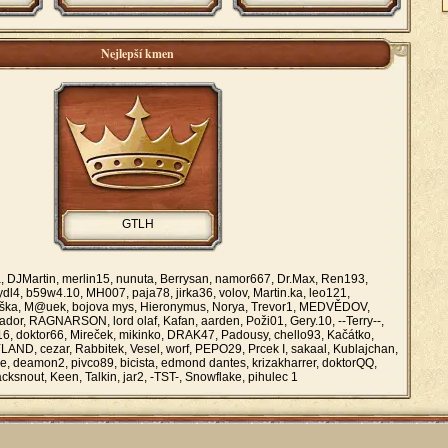
Nejlepší kmen
GTLH
, DJMartin, merlin15, nunuta, Berrysan, namor667, Dr.Max, Ren193,
 Tydl4, b59w4.10, MH007, paja78, jirka36, volov, Martin.ka, leo121,
yška, M@uek, bojova mys, Hieronymus, Norya, Trevor1, MEDVĚDOV,
rador, RAGNARSON, lord olaf, Kafan, aarden, Poži01, Gery.10, --Terry--,
16, doktor66, Mireček, mikinko, DRAK47, Padousy, chello93, Kačátko,
LAND, cezar, Rabbitek, Vesel, worf, PEPO29, Prcek I, sakaal, Kublajchan,
le, deamon2, pivco89, bicista, edmond dantes, krizakharrer, doktorQQ,
acksnout, Keen, Talkin, jar2, -TST-, Snowflake, pihulec 1