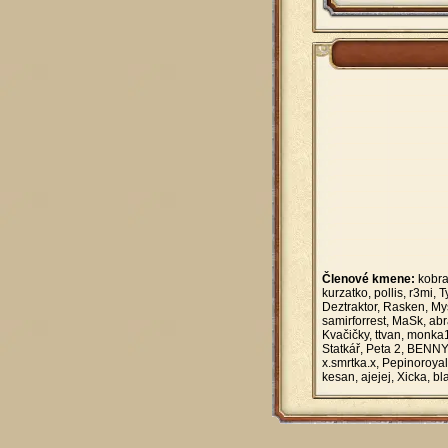
Členové kmene:
kobra
kurzatko, pollis, r3mi,
Deztraktor, Rasken, M
samirforrest, MaSk, ab
Kvačičky, ttvan, monka
Statkář, Peta 2, BENNY
x.smrtka.x, Pepinoroya
kesan, ajejej, Xicka, bl