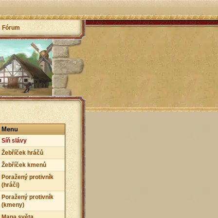
Fórum
Menu
Síň slávy
Žebříček hráčů
Žebříček kmenů
Poražený protivník
(hráči)
Poražený protivník
(kmeny)
Mapa světa