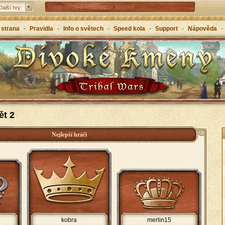
Tribal Wars 2 - nástupce klasiky
Další hry:
Forge of Empires – strategicky napříč věky
 strana
-
Pravidla
-
Info o světech
-
Speed kola
-
Support
-
Nápověda
-
Grepolis – vybuduj svou říši v antickém Řecku
ět 2
Nejlepší hráči
kobra
merlin15