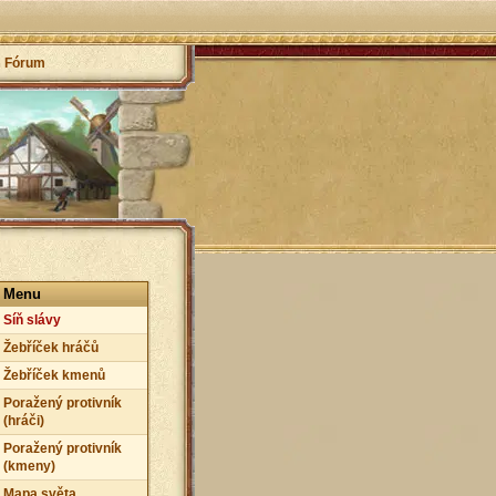
Fórum
Menu
Síň slávy
Žebříček hráčů
Žebříček kmenů
Poražený protivník
(hráči)
Poražený protivník
(kmeny)
Mapa světa