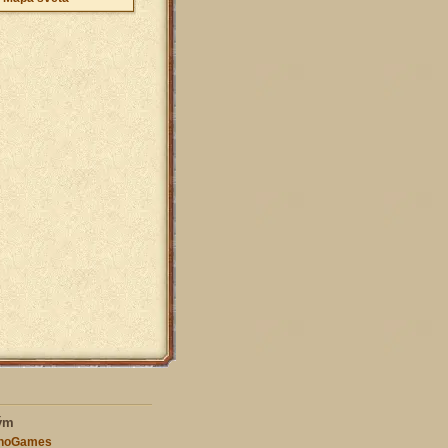
ým
nnoGames