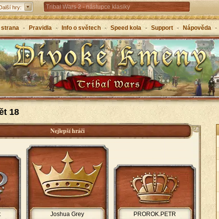
Tribal Wars 2 - nástupce klasiky
Další hry:
Forge of Empires – strategicky napříč věky
 strana
-
Pravidla
-
Info o světech
-
Speed kola
-
Support
-
Nápověda
-
Grepolis – vybuduj svou říši v antickém Řecku
ět 18
Nejlepší hráči
t
Joshua Grey
PROROK.PETR