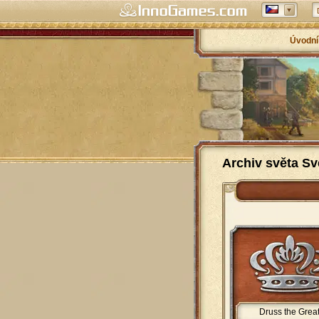
Úvodní
Archiv světa Sv
Druss the Grea