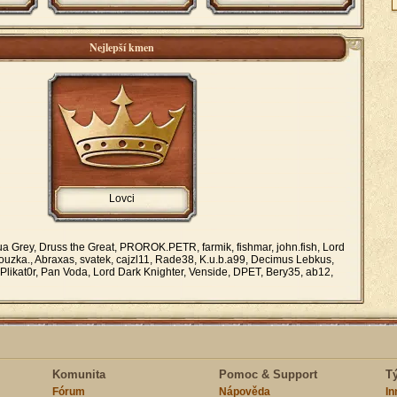
Nejlepší kmen
Lovci
a Grey, Druss the Great, PROROK.PETR, farmik, fishmar, john.fish, Lord
nouzka., Abraxas, svatek, cajzl11, Rade38, K.u.b.a99, Decimus Lebkus,
Plikat0r, Pan Voda, Lord Dark Knighter, Venside, DPET, Bery35, ab12,
Komunita
Pomoc & Support
T
Fórum
Nápověda
I