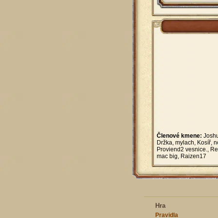
Členové kmene:
Joshu
Držka, mylach, Kosíř, 
Proviend2 vesnice., Re
mac big, Raizen17
Hra
Pravidla