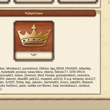
Nejlepší kmen
*UK*
arc, Monikanz1, pucmeloud, Oldisss, tigy, NE08, FAOADD, milamiky,
n, KyselkaM, possear, lukas kikcu, nikeria, Šílenec77, DITA VRCH,
borovak01, letave, Zemruch, Wurf, Fandal, gramatonkleric, monoera,
i955, daecon, skaut80, petr111, mupped, achr10, D.a.g, tomassy, sica127,
gils, JUSOT, Tečka, farp, Jalovec, Sachmet01, Koscz, sato001, BobasV,
zkv, Kelišov1, jadar, Juditta von Benes, Saip, korialstrasz1, cendour,
11