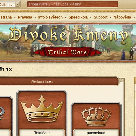
Tribal Wars 2 - nástupce klasiky
Další hry:
Forge of Empires – strategicky napříč věky
 strana
-
Pravidla
-
Info o světech
-
Speed kola
-
Support
-
Nápověda
-
Grepolis – vybuduj svou říši v antickém Řecku
ět 13
Nejlepší hráči
TetaMarc
pucmeloud