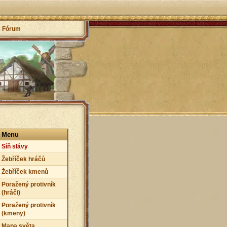
Fórum
Menu
Síň slávy
Žebříček hráčů
Žebříček kmenů
Poražený protivník
(hráči)
Poražený protivník
(kmeny)
Mapa světa