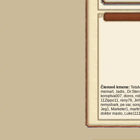
Členové kmene:
TetaM
memart, .ladis., Dr.Ste
koroptva007, doros, ro
11Zippo11, reny76, Jir
remyshark, pe.var, son
Jeg1, Marketer1, martin
doktor maslo, Luke111