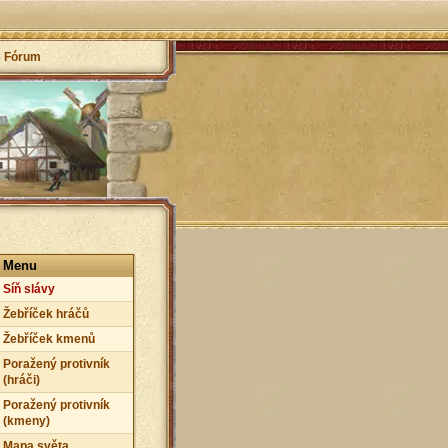
Fórum
Menu
Síň slávy
Žebříček hráčů
Žebříček kmenů
Poražený protivník
(hráči)
Poražený protivník
(kmeny)
Mapa světa