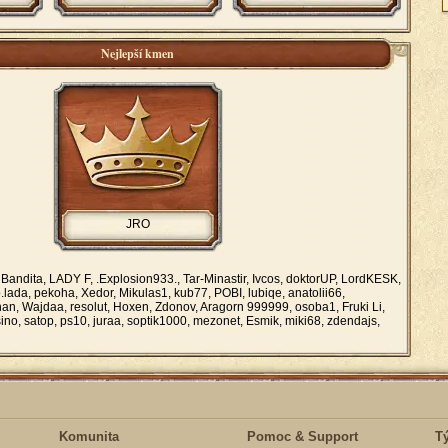
Nejlepší kmen
JRO
Bandita, LADY F, .Explosion933., Tar-Minastir, Ivcos, doktorUP, LordKESK,
o.lada, pekoha, Xedor, Mikulas1, kub77, POBI, lubiqe, anatolii66,
han, Wajdaa, resolut, Hoxen, Zdonov, Aragorn 999999, osoba1, Fruki Li,
sino, satop, ps10, juraa, soptik1000, mezonet, Esmik, miki68, zdendajs,
Komunita
Pomoc & Support
T