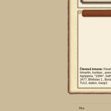
Členové kmene:
Pavel
hlmartin, hurikan., ave
Agrippina, *1994*, Sat
JA77, Břetislav 1., Bos
TUc2, dalton, Gargi1
Hra