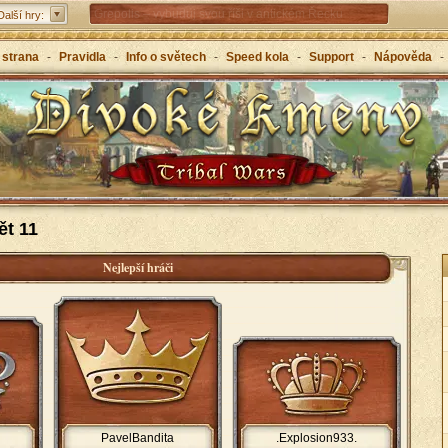
Grepolis – vybuduj svou říši v antickém Řecku
Další hry:
 strana
-
Pravidla
-
Info o světech
-
Speed kola
-
Support
-
Nápověda
-
ět 11
Nejlepší hráči
PavelBandita
.Explosion933.