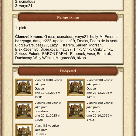
ucmafous
veryn21
Nejlepší kmen
pích
Členové kmene:
G.rose, ucmafous, veryn21, hutly, Mt-Emerest,
bazzynga, dangar222, apollomen19, Freaks, Pedro de la Vedro,
Biggiewars, pes177, Lazy III, Keriim, Sarlien, Morzan,
BlekR1der, Bc. Šípečková, maty37, Tinky Vinky Cinky Linky,
Sikisss, Euforie, BARON PÁRAL, Eireenek, Vese, Brumrak,
Duchovny, Willy W0nka, Magnuss88, bizon
Dobyvatel
Vlastnil 1000 vesnic
Vlastnil 500 vesnic
jako první
jako první
G.rose
G.rose
dne 10.02.2026 v
dne 23.12.2025 v
19:01
14:13
Vlastnil 250 vesnic
Vlastnil 100 vesnic
jako první
jako první
ucmafous
bazzynga
dne 22.11.2025 v
dne 20.10.2025 v
22:28
17:15
Vlastnil 2 vesnice
jako první
Brumrak