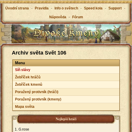
Úvodní strana
-
Pravidla
-
Info o světech
-
Speed kola
-
Support
-
Nápověda
-
Fórum
Archiv světa Svět 106
Menu
Síň slávy
Žebříček hráčů
Žebříček kmenů
Poražený protivník (hráči)
Poražený protivník (kmeny)
Mapa světa
Nejlepší hráči
G.rose