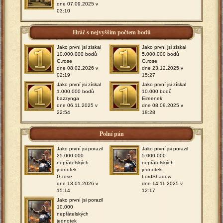
dne 07.09.2025 v
03:10
Hráč s nejvyšším počtem bodů
Jako první jsi získal
Jako první jsi získal
10.000.000 bodů
5.000.000 bodů
G.rose
G.rose
dne 08.02.2026 v
dne 23.12.2025 v
02:19
15:27
Jako první jsi získal
Jako první jsi získal
1.000.000 bodů
10.000 bodů
bazzynga
Eireenek
dne 06.11.2025 v
dne 08.09.2025 v
22:54
18:28
Polní pán
Jako první jsi porazil
Jako první jsi porazil
25.000.000
5.000.000
nepřátelských
nepřátelských
jednotek
jednotek
G.rose
LordShadow
dne 13.01.2026 v
dne 14.11.2025 v
15:14
12:17
Jako první jsi porazil
10.000
nepřátelských
jednotek