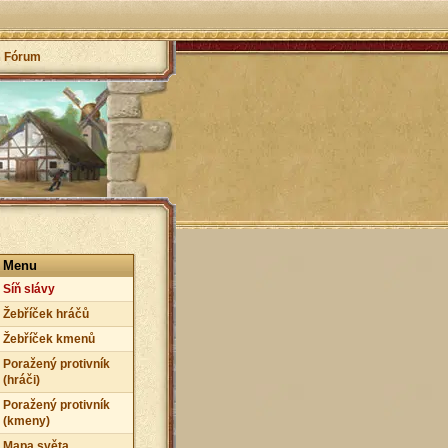
Fórum
Menu
Síň slávy
Žebříček hráčů
Žebříček kmenů
Poražený protivník
(hráči)
Poražený protivník
(kmeny)
Mapa světa