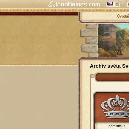
Úvodní
Archiv světa Sv
pomstitelia