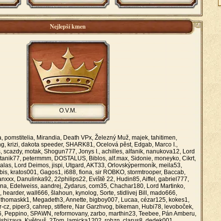
Nejlepší kmen
O.V.M.
, pomstitelia, Mirandia, Death VPx, Železný Muž, majek, tahitimen,
g, krizi, dakota speeder, SHARK81, Ocelová pěst, Edgab, Marco I.,
s, scazdy, motak, Shogun777, Jonys I., achilles, alfanik, nanukova12, Lord
tanik77, petermmm, DOSTALUS, Biblos, alf.max, Sidonie, moneyko, Cikrt,
las, Lord Deimos, jispi, Utgard, AKT33, Orlovskýpermoník, meila53,
bis, kratos001, Gagos1, i688, fiona, sir ROBKO, stormtrooper, Baccab,
nxxx, Danulinka92, 22philips22, Eviště 22, Hudin85, Aiffel, gabriel777,
na, Edelweiss, aandrej, Zydarus, com35, Chachar180, Lord Martinko,
 hearder, wall666, šlahoun, kynolog, Sorte, stidlivej Bill, mado666,
 thomaskk1, Megadeth3, Annette, bigboy007, Lucaa, cézar125, kokes1,
er-cz, piper3, cahrep, stiflere, Nar Garzhvog, bikeman, Hubi78, levoboček,
k6, Peppino, SPAWN, reformovany, zarbo, marthin23, Teebee, Pán Amberu,
ishizava, Květouš, 2Tom, lamicka1202, robzn, clarus8, dedek001,