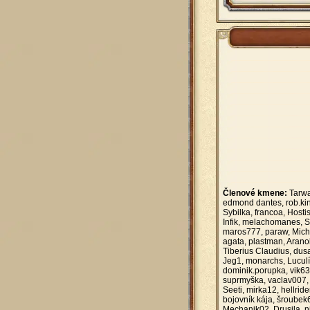
Členové kmene:
Tarwa
edmond dantes, rob.kin
Sybilka, francoa, Hosti
Infik, melachomanes, S
maros777, paraw, Micha
agata, plastman, Arano
Tiberius Claudius, dusa
Jeg1, monarchs, Luculí
dominik.porupka, vik63,
suprmyška, vaclav007,
Seeti, mirka12, hellrid
bojovník kája, šroube
Mechanik02, Drusila, n