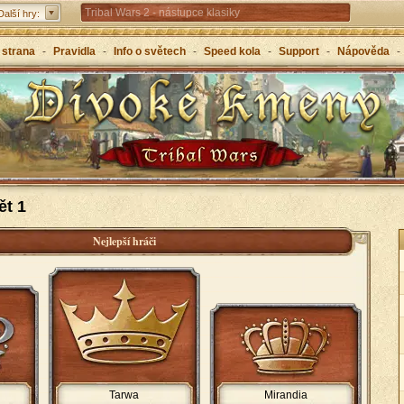
Tribal Wars 2 - nástupce klasiky
Další hry:
Forge of Empires – strategicky napříč věky
 strana
-
Pravidla
-
Info o světech
-
Speed kola
-
Support
-
Nápověda
-
Grepolis – vybuduj svou říši v antickém Řecku
ět 1
Nejlepší hráči
Tarwa
Mirandia