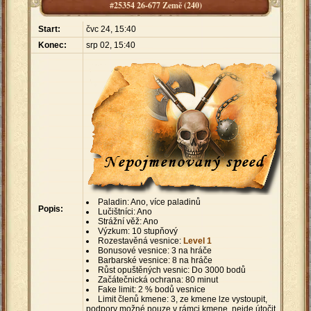
#25354 26-677 Země (240)
Start:
čvc 24, 15:40
Konec:
srp 02, 15:40
Paladin: Ano, více paladinů
Popis:
Lučištníci: Ano
Strážní věž: Ano
Výzkum: 10 stupňový
Rozestavěná vesnice:
Level 1
Bonusové vesnice: 3 na hráče
Barbarské vesnice: 8 na hráče
Růst opuštěných vesnic: Do 3000 bodů
Začátečnická ochrana: 80 minut
Fake limit: 2 % bodů vesnice
Limit členů kmene: 3, ze kmene lze vystoupit,
podpory možné pouze v rámci kmene, nejde útočit