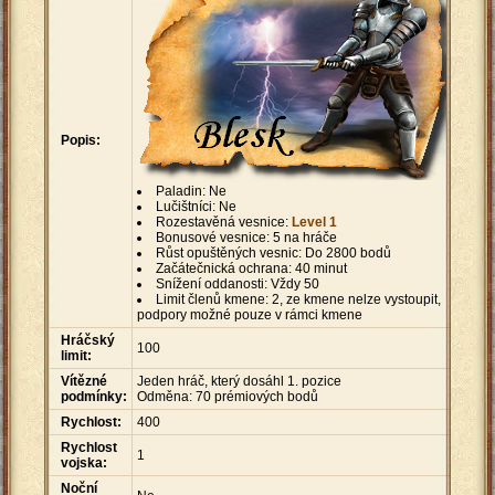
Popis:
Paladin: Ne
Lučištníci: Ne
Rozestavěná vesnice:
Level 1
Bonusové vesnice: 5 na hráče
Růst opuštěných vesnic: Do 2800 bodů
Začátečnická ochrana: 40 minut
Snížení oddanosti: Vždy 50
Limit členů kmene: 2, ze kmene nelze vystoupit,
podpory možné pouze v rámci kmene
Hráčský
100
limit:
Vítězné
Jeden hráč, který dosáhl 1. pozice
podmínky:
Odměna: 70 prémiových bodů
Rychlost:
400
Rychlost
1
vojska:
Noční