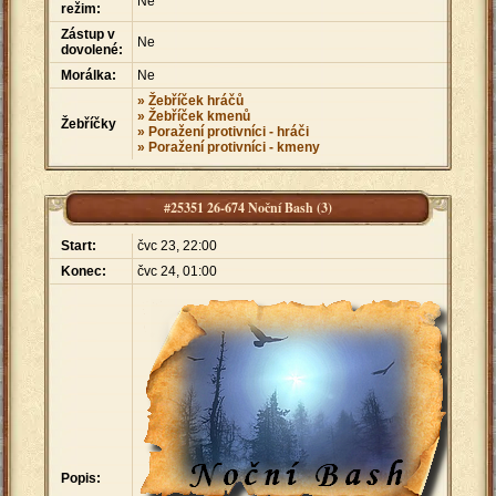
Ne
režim:
Zástup v
Ne
dovolené:
Morálka:
Ne
» Žebříček hráčů
» Žebříček kmenů
Žebříčky
» Poražení protivníci - hráči
» Poražení protivníci - kmeny
#25351 26-674 Noční Bash (3)
Start:
čvc 23, 22:00
Konec:
čvc 24, 01:00
Popis: