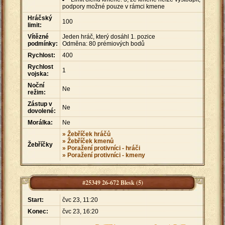
podpory možné pouze v rámci kmene
Hráčský
100
limit:
Vítězné
Jeden hráč, který dosáhl 1. pozice
podmínky:
Odměna: 80 prémiových bodů
Rychlost:
400
Rychlost
1
vojska:
Noční
Ne
režim:
Zástup v
Ne
dovolené:
Morálka:
Ne
» Žebříček hráčů
» Žebříček kmenů
Žebříčky
» Poražení protivníci - hráči
» Poražení protivníci - kmeny
#25349 26-672 Blesk (5)
Start:
čvc 23, 11:20
Konec:
čvc 23, 16:20