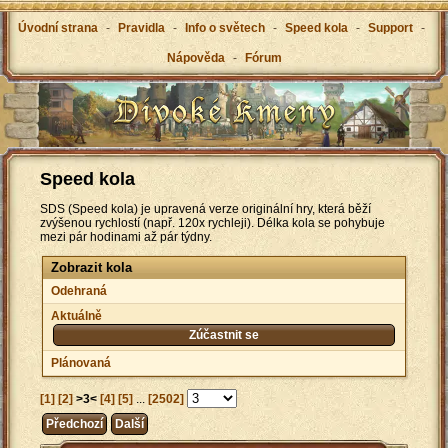
Úvodní strana
-
Pravidla
-
Info o světech
-
Speed kola
-
Support
-
Nápověda
-
Fórum
Speed kola
SDS (Speed kola) je upravená verze originální hry, která běží
zvýšenou rychlostí (např. 120x rychleji). Délka kola se pohybuje
mezi pár hodinami až pár týdny.
Zobrazit kola
Odehraná
Aktuálně
Zúčastnit se
Plánovaná
[1]
[2]
>3<
[4]
[5]
...
[2502]
Předchozí
Další