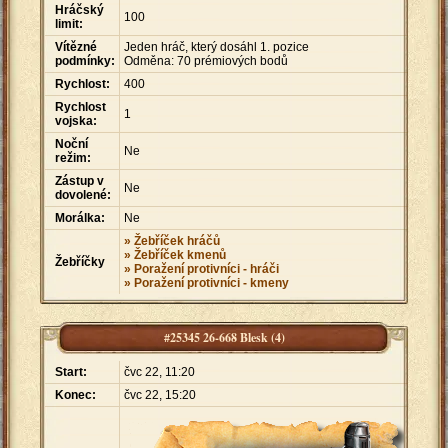
Hráčský
100
limit:
Vítězné
Jeden hráč, který dosáhl 1. pozice
podmínky:
Odměna: 70 prémiových bodů
Rychlost:
400
Rychlost
1
vojska:
Noční
Ne
režim:
Zástup v
Ne
dovolené:
Morálka:
Ne
» Žebříček hráčů
» Žebříček kmenů
Žebříčky
» Poražení protivníci - hráči
» Poražení protivníci - kmeny
#25345 26-668 Blesk (4)
Start:
čvc 22, 11:20
Konec:
čvc 22, 15:20