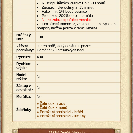
Růst opuštěných vesnic: Do 4500 bodů
Začátečnická ochrana: 15 minut
Fake limit: 1% bodů vesnice
Produkce: 200% oproti normálu
Nelze zabrat opuštěné vesnice
Limit členů kmene: 3, ze kmene nelze vystoupit,
podpory možné pouze v rámci kmene
Hráčský
100
limit:
Vítězné
Jeden hráč, který dosáhl 1. pozice
podmínky:
Odměna: 70 prémiových bodů
Rychlost:
400
Rychlost
1
vojska:
Noční
Ne
režim:
Zástup v
Ne
dovolené:
Morálka:
Ne
» Žebříček hráčů
» Žebříček kmenů
Žebříčky
» Poražení protivníci - hráči
» Poražení protivníci - kmeny
#25346 26-669 Blesk (4)