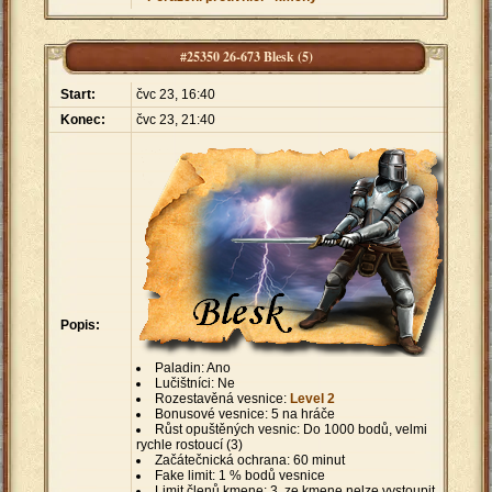
#25350 26-673 Blesk (5)
Start:
čvc 23, 16:40
Konec:
čvc 23, 21:40
Popis:
Paladin: Ano
Lučištníci: Ne
Rozestavěná vesnice:
Level 2
Bonusové vesnice: 5 na hráče
Růst opuštěných vesnic: Do 1000 bodů, velmi
rychle rostoucí (3)
Začátečnická ochrana: 60 minut
Fake limit: 1 % bodů vesnice
Limit členů kmene: 3, ze kmene nelze vystoupit,