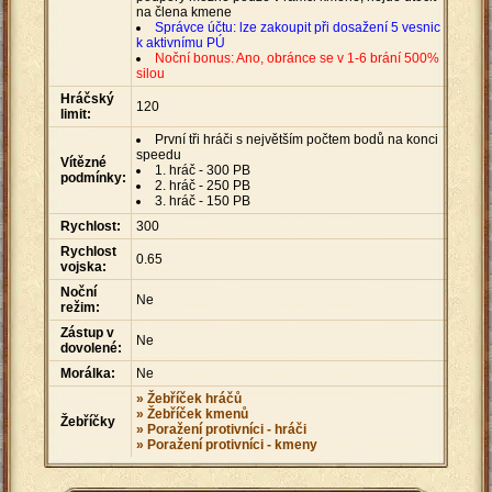
na člena kmene
Správce účtu: lze zakoupit při dosažení 5 vesnic
k aktivnímu PÚ
Noční bonus: Ano, obránce se v 1-6 brání 500%
silou
Hráčský
120
limit:
První tři hráči s největším počtem bodů na konci
speedu
Vítězné
1. hráč - 300 PB
podmínky:
2. hráč - 250 PB
3. hráč - 150 PB
Rychlost:
300
Rychlost
0.65
vojska:
Noční
Ne
režim:
Zástup v
Ne
dovolené:
Morálka:
Ne
» Žebříček hráčů
» Žebříček kmenů
Žebříčky
» Poražení protivníci - hráči
» Poražení protivníci - kmeny