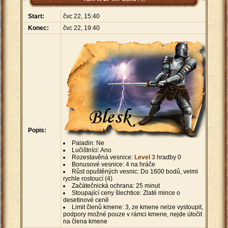
Start:
čvc 22, 15:40
Konec:
čvc 22, 19:40
Popis:
Paladin: Ne
Lučištníci: Ano
Rozestavěná vesnice:
Level 3
hradby 0
Bonusové vesnice: 4 na hráče
Růst opuštěných vesnic: Do 1600 bodů, velmi
rychle rostoucí (4)
Začátečnická ochrana: 25 minut
Stoupající ceny šlechtice: Zlaté mince o
desetinové ceně
Limit členů kmene: 3, ze kmene nelze vystoupit,
podpory možné pouze v rámci kmene, nejde útočit
na člena kmene