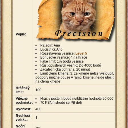
Popis:
Paladin: Ano
Lučištníci: Ano
Rozestavěná vesnice:
Level 5
Bonusové vesnice: 4 na hráče
Fake limit: 1% bodů vesnice
Růst opuštěných vesnic: Do 4000 bodů
Začátečnická ochrana: 20 minut
Limit členů kmene: 3, ze kmene nelze vystoupit,
podpory možné pouze v rámci kmene, nejde útočit
na člena kmene
Hráčský
100
limit:
Vítězné
Hráč s počtem bodů nejbližším hodnotě 90.000
podmínky:
70 PB/při shodě se PB dělí
Rychlost:
400
Rychlost
1
vojska:
Noční