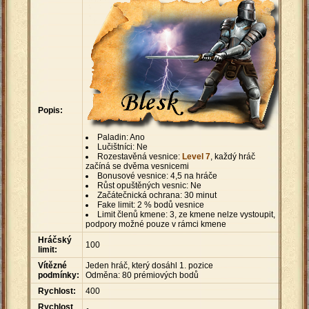
Popis:
Paladin: Ano
Lučištníci: Ne
Rozestavěná vesnice:
Level 7
, každý hráč
začíná se dvěma vesnicemi
Bonusové vesnice: 4,5 na hráče
Růst opuštěných vesnic: Ne
Začátečnická ochrana: 30 minut
Fake limit: 2 % bodů vesnice
Limit členů kmene: 3, ze kmene nelze vystoupit,
podpory možné pouze v rámci kmene
Hráčský
100
limit:
Vítězné
Jeden hráč, který dosáhl 1. pozice
podmínky:
Odměna: 80 prémiových bodů
Rychlost:
400
Rychlost