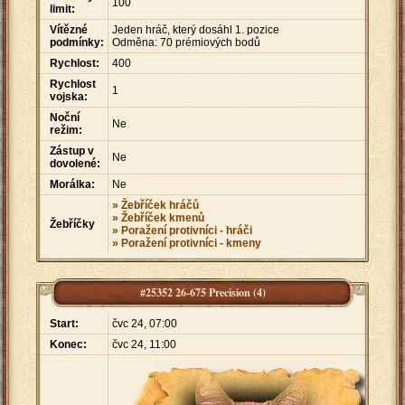
100
limit:
Vítězné
Jeden hráč, který dosáhl 1. pozice
podmínky:
Odměna: 70 prémiových bodů
Rychlost:
400
Rychlost
1
vojska:
Noční
Ne
režim:
Zástup v
Ne
dovolené:
Morálka:
Ne
» Žebříček hráčů
» Žebříček kmenů
Žebříčky
» Poražení protivníci - hráči
» Poražení protivníci - kmeny
#25352 26-675 Precision (4)
Start:
čvc 24, 07:00
Konec:
čvc 24, 11:00