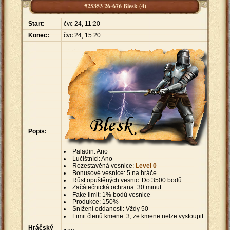
#25353 26-676 Blesk (4)
Start:
čvc 24, 11:20
Konec:
čvc 24, 15:20
Popis:
Paladin: Ano
Lučištníci: Ano
Rozestavěná vesnice:
Level 0
Bonusové vesnice: 5 na hráče
Růst opuštěných vesnic: Do 3500 bodů
Začátečnická ochrana: 30 minut
Fake limit: 1% bodů vesnice
Produkce: 150%
Snížení oddanosti: Vždy 50
Limit členů kmene: 3, ze kmene nelze vystoupit
Hráčský