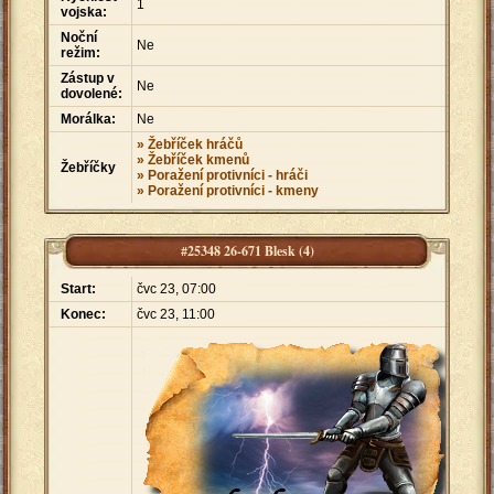
1
vojska:
Noční
Ne
režim:
Zástup v
Ne
dovolené:
Morálka:
Ne
» Žebříček hráčů
» Žebříček kmenů
Žebříčky
» Poražení protivníci - hráči
» Poražení protivníci - kmeny
#25348 26-671 Blesk (4)
Start:
čvc 23, 07:00
Konec:
čvc 23, 11:00