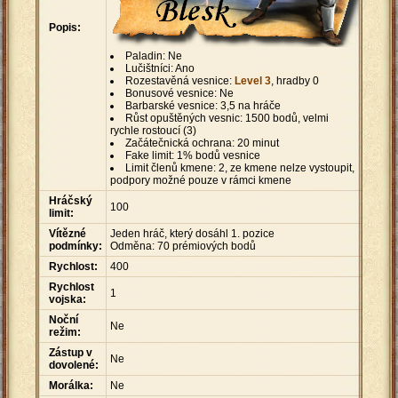
Popis:
Paladin: Ne
Lučištníci: Ano
Rozestavěná vesnice:
Level 3
, hradby 0
Bonusové vesnice: Ne
Barbarské vesnice: 3,5 na hráče
Růst opuštěných vesnic: 1500 bodů, velmi
rychle rostoucí (3)
Začátečnická ochrana: 20 minut
Fake limit: 1% bodů vesnice
Limit členů kmene: 2, ze kmene nelze vystoupit,
podpory možné pouze v rámci kmene
Hráčský
100
limit:
Vítězné
Jeden hráč, který dosáhl 1. pozice
podmínky:
Odměna: 70 prémiových bodů
Rychlost:
400
Rychlost
1
vojska:
Noční
Ne
režim:
Zástup v
Ne
dovolené:
Morálka:
Ne