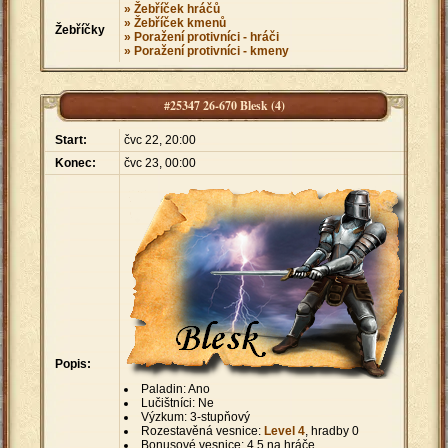
» Žebříček hráčů
» Žebříček kmenů
Žebříčky
» Poražení protivníci - hráči
» Poražení protivníci - kmeny
#25347 26-670 Blesk (4)
Start:
čvc 22, 20:00
Konec:
čvc 23, 00:00
Popis:
Paladin: Ano
Lučištníci: Ne
Výzkum: 3-stupňový
Rozestavěná vesnice:
Level 4
, hradby 0
Bonusové vesnice: 4,5 na hráče