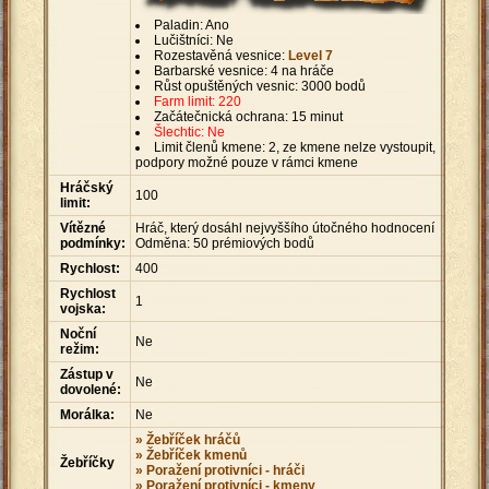
Paladin: Ano
Lučištníci: Ne
Rozestavěná vesnice:
Level 7
Barbarské vesnice: 4 na hráče
Růst opuštěných vesnic: 3000 bodů
Farm limit: 220
Začátečnická ochrana: 15 minut
Šlechtic: Ne
Limit členů kmene: 2, ze kmene nelze vystoupit,
podpory možné pouze v rámci kmene
Hráčský
100
limit:
Vítězné
Hráč, který dosáhl nejvyššího útočného hodnocení
podmínky:
Odměna: 50 prémiových bodů
Rychlost:
400
Rychlost
1
vojska:
Noční
Ne
režim:
Zástup v
Ne
dovolené:
Morálka:
Ne
» Žebříček hráčů
» Žebříček kmenů
Žebříčky
» Poražení protivníci - hráči
» Poražení protivníci - kmeny