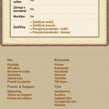
Ne
režim:
Zástup v
Ne
dovolené:
Morálka:
Ne
» Žebříček hráčů
» Žebříček kmenů
Žebříčky
» Poražení protivníci - hráči
» Poražení protivníci - kmeny
Hra
Komunita
Pravidla
Fórum
Síň slávy
Instagram
Nastavení světa
Facebook
Statistika
Discord
Speed kola
YouTube
Pozadí na plochu
TW Stats
Pomoc & Support
Tým
Nápověda
InnoGames
Ticket na Support
Kariéra
Fórum pro otázky
Support tým
Vývojářský tým
Historie