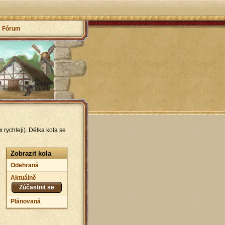
Fórum
 rychleji). Délka kola se
Zobrazit kola
Odehraná
Aktuálně
Zúčastnit se
Plánovaná