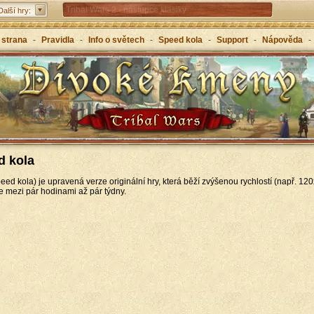
Tribal Wars 2 - nástupce klasiky
Další hry:
Forge of Empires – strategicky napříč věky
 strana
-
Pravidla
-
Info o světech
-
Speed kola
-
Support
-
Nápověda
-
Grepolis – vybuduj svou říši v antickém Řecku
d kola
ed kola) je upravená verze originální hry, která běží zvýšenou rychlostí (např. 120x
 mezi pár hodinami až pár týdny.