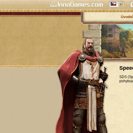
Úvodní
Spee
SDS (Spe
pohybuje