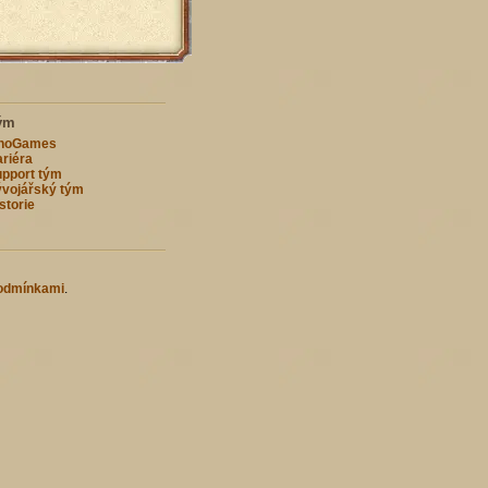
ým
nnoGames
riéra
pport tým
vojářský tým
storie
odmínkami
.