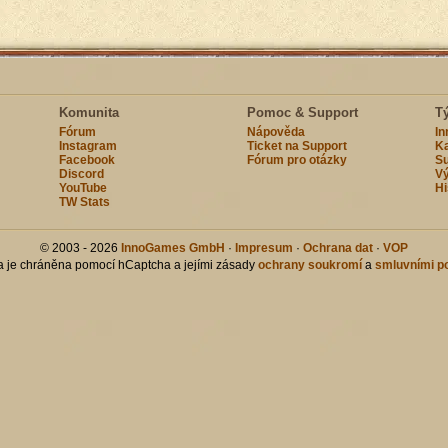
Komunita
Pomoc & Support
T
Fórum
Nápověda
I
Instagram
Ticket na Support
Ka
Facebook
Fórum pro otázky
Su
Discord
Vý
YouTube
Hi
TW Stats
© 2003 - 2026
InnoGames GmbH
·
Impresum
·
Ochrana dat
·
VOP
ka je chráněna pomocí hCaptcha a jejími zásady
ochrany soukromí
a
smluvními p