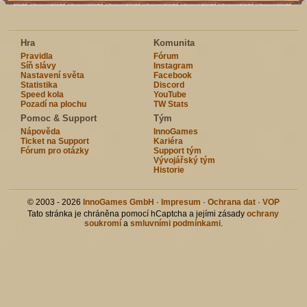
Hra
Komunita
Pravidla
Fórum
Síň slávy
Instagram
Nastavení světa
Facebook
Statistika
Discord
Speed kola
YouTube
Pozadí na plochu
TW Stats
Pomoc & Support
Tým
Nápověda
InnoGames
Ticket na Support
Kariéra
Fórum pro otázky
Support tým
Vývojářský tým
Historie
© 2003 - 2026
InnoGames GmbH
·
Impresum
·
Ochrana dat
·
VOP
Tato stránka je chráněna pomocí hCaptcha a jejími zásady
ochrany
soukromí
a
smluvními podmínkami
.