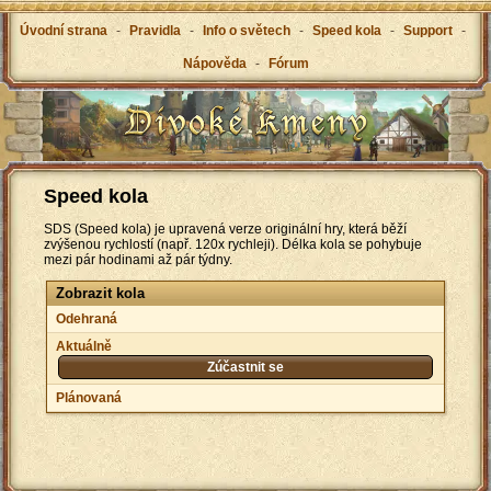
Úvodní strana
-
Pravidla
-
Info o světech
-
Speed kola
-
Support
-
Nápověda
-
Fórum
Speed kola
SDS (Speed kola) je upravená verze originální hry, která běží
zvýšenou rychlostí (např. 120x rychleji). Délka kola se pohybuje
mezi pár hodinami až pár týdny.
Zobrazit kola
Odehraná
Aktuálně
Zúčastnit se
Plánovaná