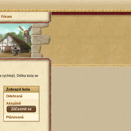
Fórum
 rychleji). Délka kola se
Zobrazit kola
Odehraná
Aktuálně
Zúčastnit se
Plánovaná