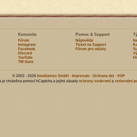
Komunita
Pomoc & Support
T
Fórum
Nápověda
I
Instagram
Ticket na Support
Ka
Facebook
Fórum pro otázky
Su
Discord
Vý
YouTube
Hi
TW Stats
© 2003 - 2026
InnoGames GmbH
·
Impresum
·
Ochrana dat
·
VOP
ka je chráněna pomocí hCaptcha a jejími zásady
ochrany soukromí
a
smluvními p