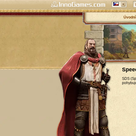
Úvodní
Spee
SDS (Spe
pohybuje