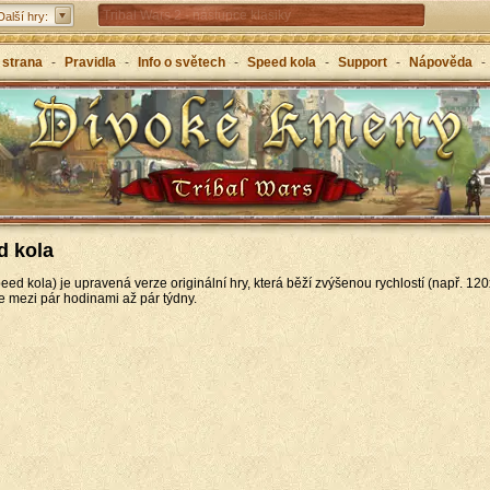
Tribal Wars 2 - nástupce klasiky
Další hry:
Forge of Empires – strategicky napříč věky
 strana
-
Pravidla
-
Info o světech
-
Speed kola
-
Support
-
Nápověda
-
Grepolis – vybuduj svou říši v antickém Řecku
d kola
ed kola) je upravená verze originální hry, která běží zvýšenou rychlostí (např. 120x
 mezi pár hodinami až pár týdny.