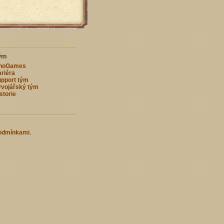
ým
nnoGames
riéra
pport tým
vojářský tým
storie
odmínkami
.