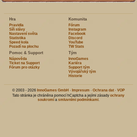
Hra
Komunita
Pravidla
Fórum
Síň slávy
Instagram
Nastavení světa
Facebook
Statistika
Discord
Speed kola
YouTube
Pozadí na plochu
TW Stats
Pomoc & Support
Tým
Nápověda
InnoGames
Ticket na Support
Kariéra
Fórum pro otázky
Support tým
Vývojářský tým
Historie
© 2003 - 2026
InnoGames GmbH
·
Impresum
·
Ochrana dat
·
VOP
Tato stránka je chráněna pomocí hCaptcha a jejími zásady
ochrany
soukromí
a
smluvními podmínkami
.