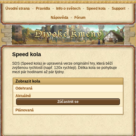
Úvodní strana
-
Pravidla
-
Info o světech
-
Speed kola
-
Support
-
Nápověda
-
Fórum
Speed kola
SDS (Speed kola) je upravená verze originální hry, která běží
zvýšenou rychlostí (např. 120x rychleji). Délka kola se pohybuje
mezi pár hodinami až pár týdny.
Zobrazit kola
Odehraná
Aktuálně
Zúčastnit se
Plánovaná