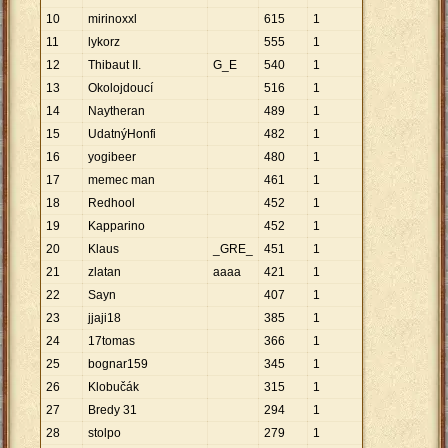
10
mirinoxxl
615
1
11
lykorz
555
1
12
Thibaut II.
G_E
540
1
13
Okolojdoucí
516
1
14
Naytheran
489
1
15
UdatnýHonfi
482
1
16
yogibeer
480
1
17
memec man
461
1
18
Redhool
452
1
19
Kapparino
452
1
20
Klaus
_GRE_
451
1
21
zlatan
aaaa
421
1
22
Sayn
407
1
23
jjaji18
385
1
24
17tomas
366
1
25
bognar159
345
1
26
Klobučák
315
1
27
Bredy 31
294
1
28
stolpo
279
1