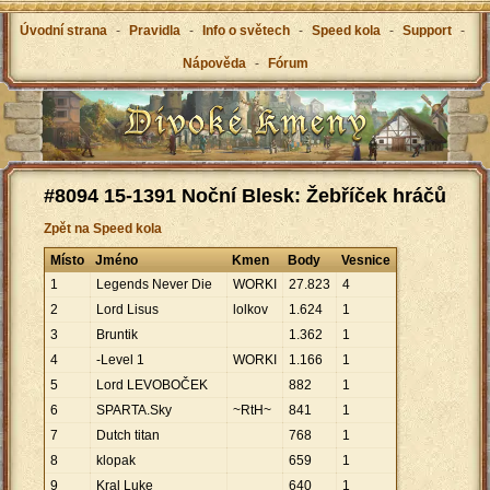
Úvodní strana
-
Pravidla
-
Info o světech
-
Speed kola
-
Support
-
Nápověda
-
Fórum
#8094 15-1391 Noční Blesk: Žebříček hráčů
Zpět na Speed kola
Místo
Jméno
Kmen
Body
Vesnice
1
Legends Never Die
WORKI
27
.
823
4
2
Lord Lisus
lolkov
1
.
624
1
3
Bruntik
1
.
362
1
4
-Level 1
WORKI
1
.
166
1
5
Lord LEVOBOČEK
882
1
6
SPARTA.Sky
~RtH~
841
1
7
Dutch titan
768
1
8
klopak
659
1
9
Kral Luke
640
1