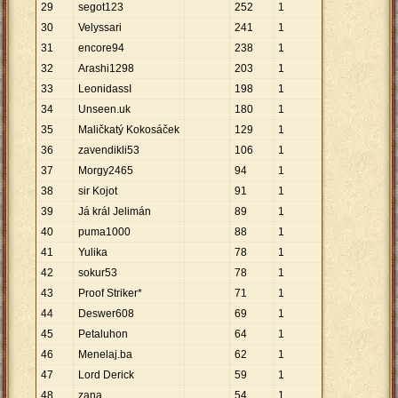
29
segot123
252
1
30
Velyssari
241
1
31
encore94
238
1
32
Arashi1298
203
1
33
LeonidassI
198
1
34
Unseen.uk
180
1
35
Maličkatý Kokosáček
129
1
36
zavendikli53
106
1
37
Morgy2465
94
1
38
sir Kojot
91
1
39
Já král Jelimán
89
1
40
puma1000
88
1
41
Yulika
78
1
42
sokur53
78
1
43
Proof Striker*
71
1
44
Deswer608
69
1
45
Petaluhon
64
1
46
Menelaj.ba
62
1
47
Lord Derick
59
1
48
zana
54
1