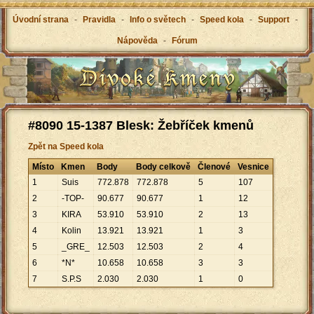
Úvodní strana
-
Pravidla
-
Info o světech
-
Speed kola
-
Support
-
Nápověda
-
Fórum
#8090 15-1387 Blesk: Žebříček kmenů
Zpět na Speed kola
Místo
Kmen
Body
Body celkově
Členové
Vesnice
1
Suis
772
.
878
772
.
878
5
107
2
-TOP-
90
.
677
90
.
677
1
12
3
KIRA
53
.
910
53
.
910
2
13
4
Kolin
13
.
921
13
.
921
1
3
5
_GRE_
12
.
503
12
.
503
2
4
6
*N*
10
.
658
10
.
658
3
3
7
S.P.S
2
.
030
2
.
030
1
0