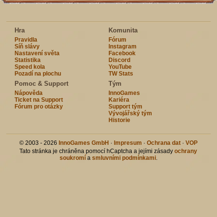
Hra
Komunita
Pravidla
Fórum
Síň slávy
Instagram
Nastavení světa
Facebook
Statistika
Discord
Speed kola
YouTube
Pozadí na plochu
TW Stats
Pomoc & Support
Tým
Nápověda
InnoGames
Ticket na Support
Kariéra
Fórum pro otázky
Support tým
Vývojářský tým
Historie
© 2003 - 2026
InnoGames GmbH
·
Impresum
·
Ochrana dat
·
VOP
Tato stránka je chráněna pomocí hCaptcha a jejími zásady
ochrany
soukromí
a
smluvními podmínkami
.