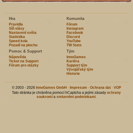
Hra
Komunita
Pravidla
Fórum
Síň slávy
Instagram
Nastavení světa
Facebook
Statistika
Discord
Speed kola
YouTube
Pozadí na plochu
TW Stats
Pomoc & Support
Tým
Nápověda
InnoGames
Ticket na Support
Kariéra
Fórum pro otázky
Support tým
Vývojářský tým
Historie
© 2003 - 2026
InnoGames GmbH
·
Impresum
·
Ochrana dat
·
VOP
Tato stránka je chráněna pomocí hCaptcha a jejími zásady
ochrany
soukromí
a
smluvními podmínkami
.