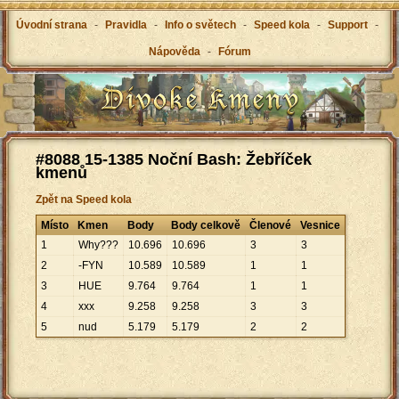
Úvodní strana
-
Pravidla
-
Info o světech
-
Speed kola
-
Support
-
Nápověda
-
Fórum
#8088 15-1385 Noční Bash: Žebříček
kmenů
Zpět na Speed kola
Místo
Kmen
Body
Body celkově
Členové
Vesnice
1
Why???
10
.
696
10
.
696
3
3
2
-FYN
10
.
589
10
.
589
1
1
3
HUE
9
.
764
9
.
764
1
1
4
xxx
9
.
258
9
.
258
3
3
5
nud
5
.
179
5
.
179
2
2