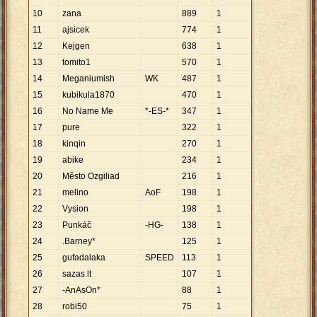
10
zana
889
1
11
ajsicek
774
1
12
Kejgen
638
1
13
tomito1
570
1
14
Meganiumish
WK
487
1
15
kubikula1870
470
1
16
No Name Me
*-ES-*
347
1
17
pure
322
1
18
kinqin
270
1
19
abike
234
1
20
Město Ozgiliad
216
1
21
melino
AoF
198
1
22
Vysion
198
1
23
Punkáč
-HG-
138
1
24
.Barney*
125
1
25
gufadalaka
SPEED
113
1
26
sazas.lt
107
1
27
-AnAsOn*
88
1
28
robi50
75
1