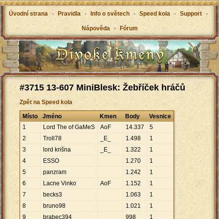
Úvodní strana
-
Pravidla
-
Info o světech
-
Speed kola
-
Support
-
Nápověda
-
Fórum
#3715 13-607 MiniBlesk: Žebříček hráčů
Zpět na Speed kola
Místo
Jméno
Kmen
Body
Vesnice
1
Lord The of GaMeS
AoF
14
.
337
5
2
Troll78
_E_
1
.
498
1
3
lord krišna
_E_
1
.
322
1
4
ESSO
1
.
270
1
5
panzram
1
.
242
1
6
Lacne Vinko
AoF
1
.
152
1
7
becks3
1
.
063
1
8
bruno98
1
.
021
1
9
brabec394
998
1