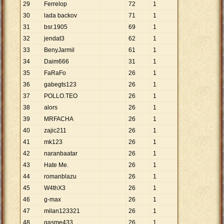
29
Ferrelop
72
1
30
lada backov
71
1
31
bsr.1905
69
1
32
jendat3
62
1
33
BenyJarmil
61
1
34
Daim666
31
1
35
FaRaFo
26
1
36
gabegts123
26
1
37
POLLO.TEO
26
1
38
alors
26
1
39
MRFACHA
26
1
40
zajic211
26
1
41
mk123
26
1
42
naranbaatar
26
1
43
Hate Me.
26
1
44
romanblazu
26
1
45
W4thX3
26
1
46
g-max
26
1
47
milan123321
26
1
48
gasme433
26
1