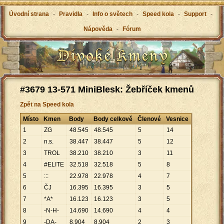
Úvodní strana
-
Pravidla
-
Info o světech
-
Speed kola
-
Support
-
Nápověda
-
Fórum
#3679 13-571 MiniBlesk: Žebříček kmenů
Zpět na Speed kola
Místo
Kmen
Body
Body celkově
Členové
Vesnice
1
ZG
48
.
545
48
.
545
5
14
2
n.s.
38
.
447
38
.
447
5
12
3
TROL
38
.
210
38
.
210
3
11
4
#ELITE
32
.
518
32
.
518
5
8
5
:::
22
.
978
22
.
978
4
7
6
ČJ
16
.
395
16
.
395
3
5
7
*A*
16
.
123
16
.
123
3
5
8
-N-H-
14
.
690
14
.
690
4
4
9
-DA-
8
.
904
8
.
904
2
3