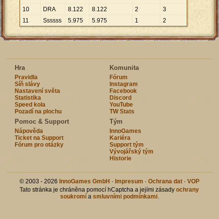
10
DRA
8
.
122
8
.
122
2
3
11
Ssssss
5
.
975
5
.
975
1
2
Hra
Komunita
Pravidla
Fórum
Síň slávy
Instagram
Nastavení světa
Facebook
Statistika
Discord
Speed kola
YouTube
Pozadí na plochu
TW Stats
Pomoc & Support
Tým
Nápověda
InnoGames
Ticket na Support
Kariéra
Fórum pro otázky
Support tým
Vývojářský tým
Historie
© 2003 - 2026
InnoGames GmbH
·
Impresum
·
Ochrana dat
·
VOP
Tato stránka je chráněna pomocí hCaptcha a jejími zásady
ochrany
soukromí
a
smluvními podmínkami
.