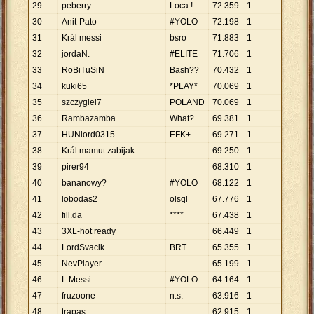
29
peberry
Loca !
72
.
359
1
30
Anit-Pato
#YOLO
72
.
198
1
31
Král messi
bsro
71
.
883
1
32
jordaN.
#ELITE
71
.
706
1
33
RoBiTuSiN
Bash??
70
.
432
1
34
kuki65
*PLAY*
70
.
069
1
35
szczygiel7
POLAND
70
.
069
1
36
Rambazamba
What?
69
.
381
1
37
HUNlord0315
EFK+
69
.
271
1
38
Král mamut zabijak
69
.
250
1
39
pirer94
68
.
310
1
40
bananowy?
#YOLO
68
.
122
1
41
lobodas2
olsql
67
.
776
1
42
fill.da
****
67
.
438
1
43
3XL-hot ready
66
.
449
1
44
LordSvacik
BRT
65
.
355
1
45
NevPlayer
65
.
199
1
46
L.Messi
#YOLO
64
.
164
1
47
fruzoone
n.s.
63
.
916
1
48
trapas
62
.
915
1