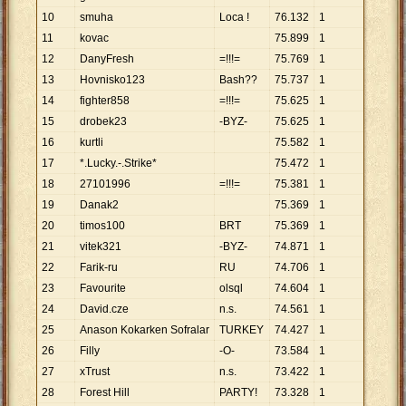
10
smuha
Loca !
76
.
132
1
11
kovac
75
.
899
1
12
DanyFresh
=!!!=
75
.
769
1
13
Hovnisko123
Bash??
75
.
737
1
14
fighter858
=!!!=
75
.
625
1
15
drobek23
-BYZ-
75
.
625
1
16
kurtli
75
.
582
1
17
*.Lucky.-.Strike*
75
.
472
1
18
27101996
=!!!=
75
.
381
1
19
Danak2
75
.
369
1
20
timos100
BRT
75
.
369
1
21
vitek321
-BYZ-
74
.
871
1
22
Farik-ru
RU
74
.
706
1
23
Favourite
olsql
74
.
604
1
24
David.cze
n.s.
74
.
561
1
25
Anason Kokarken Sofralar
TURKEY
74
.
427
1
26
Filly
-O-
73
.
584
1
27
xTrust
n.s.
73
.
422
1
28
Forest Hill
PARTY!
73
.
328
1