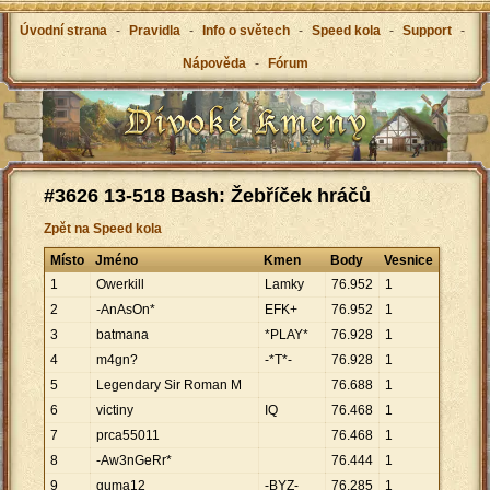
Úvodní strana
-
Pravidla
-
Info o světech
-
Speed kola
-
Support
-
Nápověda
-
Fórum
#3626 13-518 Bash: Žebříček hráčů
Zpět na Speed kola
Místo
Jméno
Kmen
Body
Vesnice
1
Owerkill
Lamky
76
.
952
1
2
-AnAsOn*
EFK+
76
.
952
1
3
batmana
*PLAY*
76
.
928
1
4
m4gn?
-*T*-
76
.
928
1
5
Legendary Sir Roman M
76
.
688
1
6
victiny
IQ
76
.
468
1
7
prca55011
76
.
468
1
8
-Aw3nGeRr*
76
.
444
1
9
guma12
-BYZ-
76
.
285
1