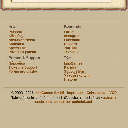
Hra
Komunita
Pravidla
Fórum
Síň slávy
Instagram
Nastavení světa
Facebook
Statistika
Discord
Speed kola
YouTube
Pozadí na plochu
TW Stats
Pomoc & Support
Tým
Nápověda
InnoGames
Ticket na Support
Kariéra
Fórum pro otázky
Support tým
Vývojářský tým
Historie
© 2003 - 2026
InnoGames GmbH
·
Impresum
·
Ochrana dat
·
VOP
Tato stránka je chráněna pomocí hCaptcha a jejími zásady
ochrany
soukromí
a
smluvními podmínkami
.