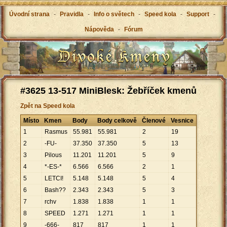
Úvodní strana
-
Pravidla
-
Info o světech
-
Speed kola
-
Support
-
Nápověda
-
Fórum
#3625 13-517 MiniBlesk: Žebříček kmenů
Zpět na Speed kola
Místo
Kmen
Body
Body celkově
Členové
Vesnice
1
Rasmus
55
.
981
55
.
981
2
19
2
-FU-
37
.
350
37
.
350
5
13
3
Pilous
11
.
201
11
.
201
5
9
4
*-ES-*
6
.
566
6
.
566
2
1
5
LETCI!
5
.
148
5
.
148
5
4
6
Bash??
2
.
343
2
.
343
5
3
7
rchv
1
.
838
1
.
838
1
1
8
SPEED
1
.
271
1
.
271
1
1
9
-666-
817
817
1
1