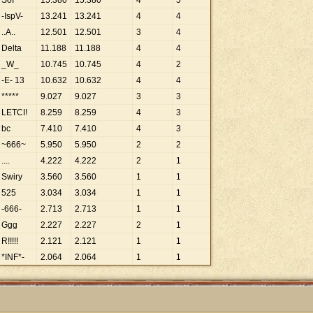
SoI
15
.
380
15
.
380
4
5
-IspV-
13
.
241
13
.
241
4
4
..A..
12
.
501
12
.
501
3
4
Delta
11
.
188
11
.
188
4
4
_W_
10
.
745
10
.
745
4
2
-E- 13
10
.
632
10
.
632
4
4
*****
9
.
027
9
.
027
3
3
LETCI!
8
.
259
8
.
259
4
3
bc
7
.
410
7
.
410
4
3
~666~
5
.
950
5
.
950
2
2
....
4
.
222
4
.
222
2
1
Swiry
3
.
560
3
.
560
1
1
525
3
.
034
3
.
034
1
1
-666-
2
.
713
2
.
713
1
1
Ggg
2
.
227
2
.
227
2
1
R!!!!!
2
.
121
2
.
121
1
1
*INF*-
2
.
064
2
.
064
1
1