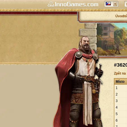
Úvodní
#3620
Zpět na
Místo
1
2
3
4
5
6