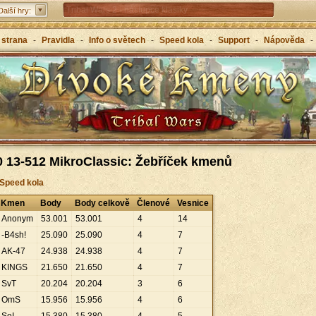
Tribal Wars 2 - nástupce klasiky
Další hry:
Forge of Empires – strategicky napříč věky
 strana
-
Pravidla
-
Info o světech
-
Speed kola
-
Support
-
Nápověda
-
Grepolis – vybuduj svou říši v antickém Řecku
 13-512 MikroClassic: Žebříček kmenů
 Speed kola
Kmen
Body
Body celkově
Členové
Vesnice
Anonym
53
.
001
53
.
001
4
14
-B4sh!
25
.
090
25
.
090
4
7
AK-47
24
.
938
24
.
938
4
7
KINGS
21
.
650
21
.
650
4
7
SvT
20
.
204
20
.
204
3
6
OmS
15
.
956
15
.
956
4
6