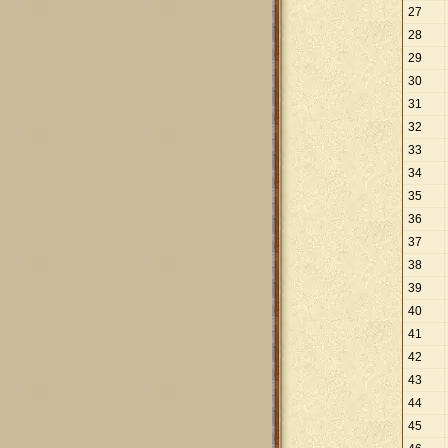
27
28
29
30
31
32
33
34
35
36
37
38
39
40
41
42
43
44
45