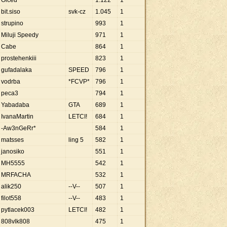
Oiced
1
.
122
1
bit.siso
svk-cz
1
.
045
1
strupino
993
1
Miluji Speedy
971
1
Cabe
864
1
prostehenkiii
823
1
gufadalaka
SPEED
796
1
vodrba
*FCVP*
796
1
peca3
794
1
Yabadaba
GTA
689
1
IvanaMartin
LETCI!
684
1
-Aw3nGeRr*
584
1
matsses
ling 5
582
1
janosiko
551
1
MH5555
542
1
MRFACHA
532
1
alik250
--V--
507
1
filot558
--V--
483
1
pytlacek003
LETCI!
482
1
808vlk808
475
1