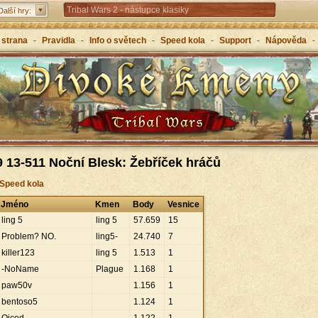
Tribal Wars 2 - nástupce klasiky
Další hry:
Forge of Empires – strategicky napříč věky
 strana
-
Pravidla
-
Info o světech
-
Speed kola
-
Support
-
Nápověda
-
Grepolis – vybuduj svou říši v antickém Řecku
 13-511 Noční Blesk: Žebříček hráčů
 Speed kola
Jméno
Kmen
Body
Vesnice
ling 5
ling 5
57
.
659
15
Problem? NO.
ling5-
24
.
740
7
killer123
ling 5
1
.
513
1
-NoName
Plague
1
.
168
1
paw50v
1
.
156
1
bentoso5
1
.
124
1