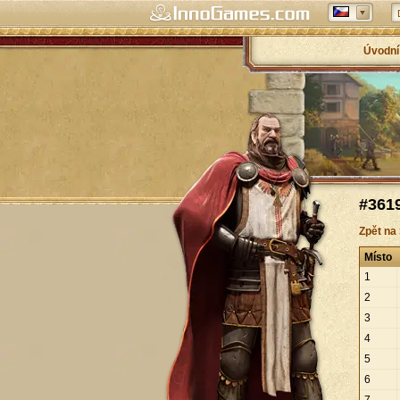
Úvodní
#3619
Zpět na
Místo
1
2
3
4
5
6