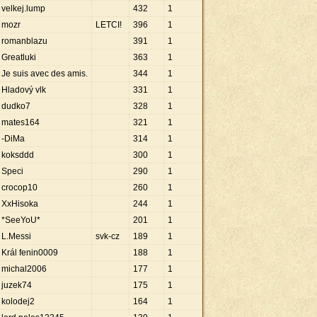
velkej.lump
432
1
mozr
LETCI!
396
1
romanblazu
391
1
Greatluki
363
1
Je suis avec des amis.
344
1
Hladový vlk
331
1
dudko7
328
1
mates164
321
1
-DiMa
314
1
koksddd
300
1
Speci
290
1
crocop10
260
1
XxHisoka
244
1
*SeeYoU*
201
1
L.Messi
svk-cz
189
1
Král fenin0009
188
1
michal2006
177
1
juzek74
175
1
kolodej2
164
1